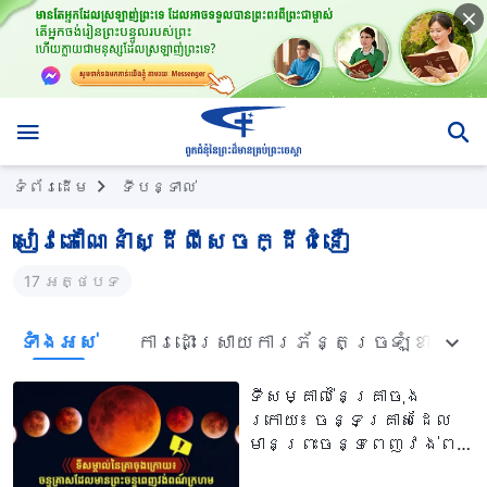
ទំព័រ​ដើម
ទីបន្ទាល់
សៀវភៅណែនាំស្ដីពីសេចក្ដីជំនឿ
17 អត្ថបទ
ទាំង​អស់
ការដោះស្រាយការភ័ន្តច្រឡំខាងព្
ទីសម្គាល់នៃគ្រាចុង
ក្រោយ៖ ចន្ទគ្រាសដែល
មានព្រះចន្ទពេញវង់ពណ៍
ក្រហម នឹងលេចមកនៅ