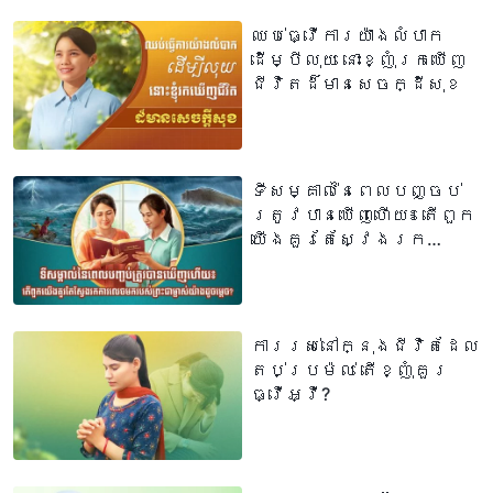
កំពុងពិនិត្យល្អិតល្អន់
អំពីផ្លូវពិត
ឈប់ធ្វើការយ៉ាងលំបាក
ដើម្បីលុយ នោះខ្ញុំរកឃើញ
ជីវិតដ៏មានសេចក្ដីសុខ
ទីសម្គាល់នៃពេលបញ្ចប់
ត្រូវបានឃើញហើយ៖ តើពួក
យើងគួរតែស្វែងរក
ការលេចមករបស់
ព្រះជាម្ចាស់យ៉ាងដូច
ម្ដេច?
ការរស់នៅក្នុងជីវិតដែល
តប់ប្រម៉ល់ តើខ្ញុំគួរ
ធ្វើអ្វី?