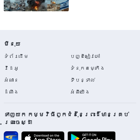
បានបង្ហាញខ្លួន
មីនុយ
ទំព័រ​ដើម
បញ្ជីសៀវភៅ
វីដេអូ
ទំនុកតម្កើង
អំណាន
ទីបន្ទាល់
ដំណឹង
អំពីយើង
ទាញយក កម្មវិធីពួកជំនុំនៃព្រះដ៏មានគ្រប់
ព្រះចេស្ដា