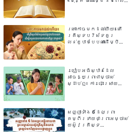
«ប៉ុន្តែ ចំពោះថ្ងៃ និងពេល
កំណត់នោះ គឺគ្មាន
មនុស្សណាម្នាក់ដឹងឡើយ»
គ្រោះកាចមកដល់ហើយ៖ តើ
គ្រីស្ទបរិស័ទគួរ
លន់តួបាបបែបណាដើម្បី
ទទួលបានការការពារពី
ព្រះជាម្ចាស់?
របៀបអធិស្ឋានដែល
អាចឱ្យព្រះជាម្ចាស់
ស្ដាប់ឮ៖ ការដោះស្រាយ
បញ្ហាចំនួន៣ គឺជាគន្លឹះ
សញ្ញាទាំង 6 ដែលព្រះ
គម្ពីរទាយថាព្រះអម្ចាស់
យេស៊ូវគ្រីស្ទ
នឹងយាងត្រឡប់មកវិញ