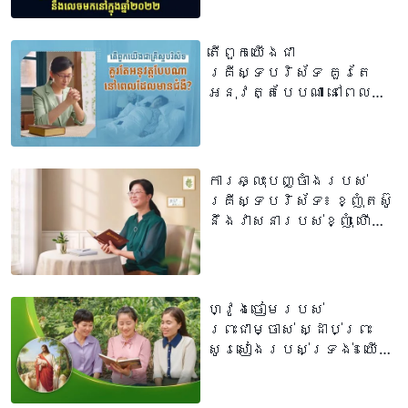
ក្នុងឆ្នាំ២០២២
តើពួកយើងជា
គ្រីស្ទបរិស័ទ គួរតែ
អនុវត្តបែបណា នៅពេល
ដែលមានជំងឺ?
ការឆ្លុះបញ្ចាំងរបស់
គ្រីស្ទបរិស័ទ៖ ខ្ញុំតស៊ូ
នឹងវាសនារបស់ខ្ញុំ ហើយ
បរាជ័យ ប៉ុន្ដែក្នុង
បរាជ័យរបស់ខ្ញុំ
ខ្ញុំរកឃើញ...
ហ្វូងចៀមរបស់
ព្រះជាម្ចាស់ ស្ដាប់ព្រះ
សូរសៀងរបស់ទ្រង់៖ យើង
គួរស្ដាប់ព្រះបន្ទូល
របស់ព្រះជាម្ចាស់ ពេល