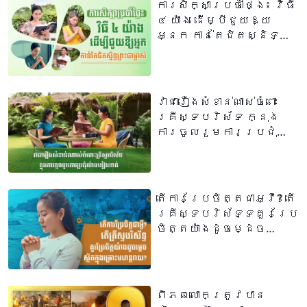
ការសិក្សាប្រចាំថ្ងៃ៖ វិធី
៤ យ៉ាង ដើម្បីជួយឱ្យ
អ្នក កាន់តែជិតស្និទ្ធ
ព្រះជាម្ចាស់
វាជារឿងសំខាន់ណាស់ចំពោះ
គ្រីស្ទបរិស័ទ ក្នុង
ការចូលរួមការប្រជុំ
យ៉ាងទៀងទាត់
តើការប្រែចិត្តជាអ្វី? តើ
គ្រីស្ទបរិស័ទ្ទគួរប្រែ
ចិត្តយ៉ាងដូចម្ដេច
ស្ថិតក្នុងគ្រោះមហន្ត
រាយ?
ពិភពលោកត្រូវបាន