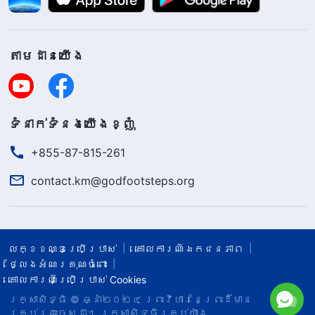
តាម​ដាន​យើង​
ទំនាក់​ទំនង​យើង​ខ្ញុំ
+855-87-815-261
contact.km@godfootsteps.org
លក្ខខណ្ឌ​ប្រើប្រាស់​
គោលការណ៍ឯកជនភាព
ថ្លែងអំណរគុណចំពោះ
គោលការណ៍ប្រើប្រាស់ Cookies
រក្សាសិទ្ធិ © ឆ្នាំ២០២៤
ព្រះ​វិហារនៃព្រះដ៏មាន
គ្រប់ព្រះចេស្ដា។
រក្សាសិទ្ធិគ្រប់យ៉ាង