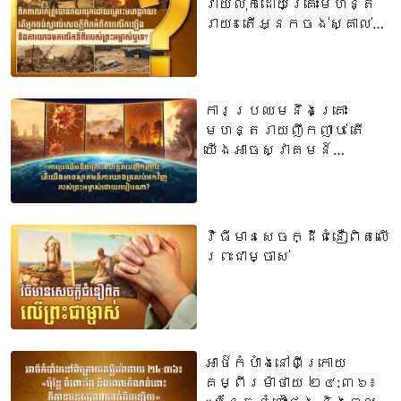
វាយលុកដោយគ្រោះមហន្ត
រាយ៖ តើអ្នកចង់ស្គាល់
សេចក្ដីពិតអំពីការលើក
ឡើង និងការយាងមកលើក
ទីពីររបស់ព្រះអម្ចាស់ឬ
ទេ?
ការប្រឈមនឹងគ្រោះ
មហន្តរាយញឹកញាប់ តើ
យើងអាចស្វាគមន៍
ការយាងត្រលប់មកវិញ
របស់ព្រះអម្ចាស់ដោយ
របៀបណា?
វិធីមានសេចក្ដីជំនឿពិតលើ
ព្រះជាម្ចាស់
អាថ៌កំបាំងនៅពីក្រោយ
គម្ពីរម៉ាថាយ ២៤:៣៦៖