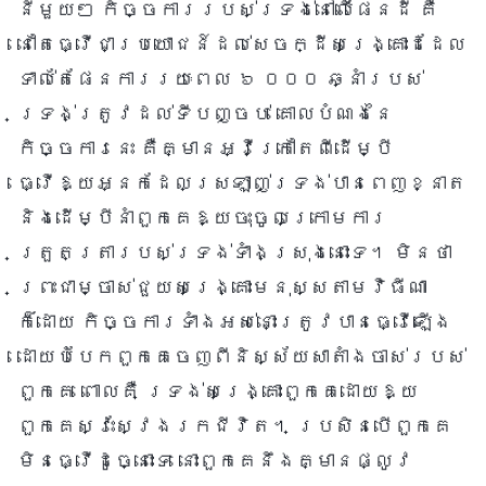
នីមួយៗ កិច្ចការរបស់ទ្រង់នៅលើផែនដី គឺ
នៅតែធ្វើជាប្រយោជន៍ដល់សេចក្ដីសង្គ្រោះដដែល
ទាល់តែផែនការរយៈពេល ៦ ០០០ ឆ្នាំរបស់
ទ្រង់ត្រូវដល់ទីបញ្ចប់ គោលបំណងនៃ
កិច្ចការនេះ គឺគ្មានអ្វីក្រៅតែពីដើម្បី
ធ្វើឱ្យអ្នកដែលស្រឡាញ់ទ្រង់បានពេញខ្នាត
និងដើម្បីនាំពួកគេឱ្យចុះចូលក្រោមការ
ត្រួតត្រារបស់ទ្រង់ទាំងស្រុងនោះទេ។ មិនថា
ព្រះជាម្ចាស់ជួយសង្គ្រោះមនុស្សតាមវិធីណា
ក៏ដោយ កិច្ចការទាំងអស់នោះត្រូវបានធ្វើឡើង
ដោយបំបែកពួកគេចេញពីនិស្ស័យសាតាំងចាស់របស់
ពួកគេ ពោលគឺ ទ្រង់សង្គ្រោះពួកគេដោយឱ្យ
ពួកគេស្វះស្វែងរកជីវិត។ ប្រសិនបើពួកគេ
មិនធ្វើដូច្នោះទេ នោះពួកគេនឹងគ្មានផ្លូវ