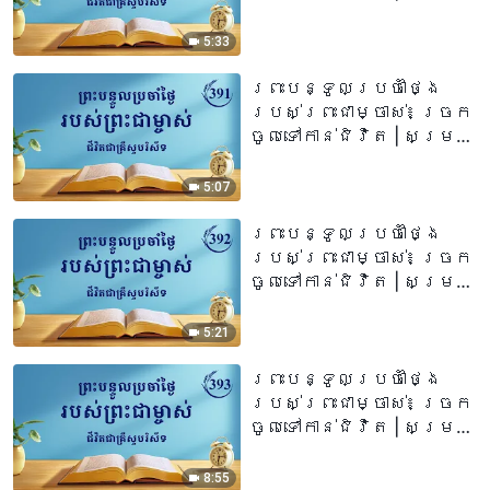
សម្ដីទី ៣៩០
5:33
ព្រះបន្ទូលប្រចាំថ្ងៃ
របស់ព្រះជាម្ចាស់៖ ច្រក
ចូលទៅកាន់ជិវិត | សម្រង់
សម្ដីទី ៣៩១
5:07
ព្រះបន្ទូលប្រចាំថ្ងៃ
របស់ព្រះជាម្ចាស់៖ ច្រក
ចូលទៅកាន់ជិវិត | សម្រង់
សម្ដីទី ៣៩២
5:21
ព្រះបន្ទូលប្រចាំថ្ងៃ
របស់ព្រះជាម្ចាស់៖ ច្រក
ចូលទៅកាន់ជិវិត | សម្រង់
សម្ដីទី ៣៩៣
8:55