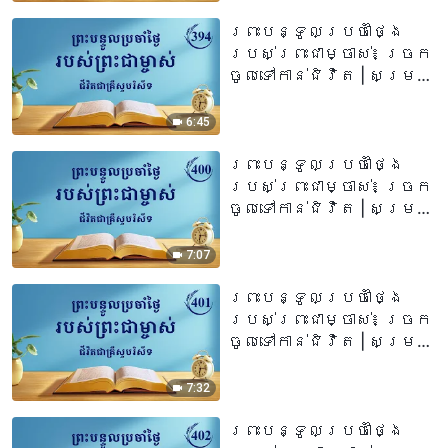
ព្រះបន្ទូលប្រចាំថ្ងៃ
របស់ព្រះជាម្ចាស់៖ ច្រក
ចូលទៅកាន់ជិវិត | សម្រង់
សម្ដីទី ៣៩៤
6:45
ព្រះបន្ទូលប្រចាំថ្ងៃ
របស់ព្រះជាម្ចាស់៖ ច្រក
ចូលទៅកាន់ជិវិត | សម្រង់​
សម្ដីទី ៤០០
7:07
ព្រះបន្ទូលប្រចាំថ្ងៃ
របស់ព្រះជាម្ចាស់៖ ច្រក
ចូលទៅកាន់ជិវិត | សម្រង់​
សម្ដីទី ៤០១
7:32
ព្រះបន្ទូលប្រចាំថ្ងៃ