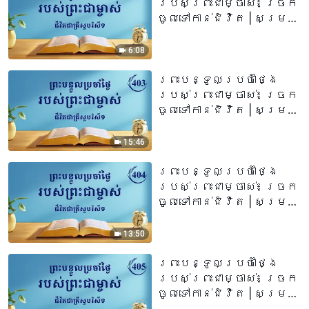
របស់ព្រះជាម្ចាស់៖ ច្រក
ចូលទៅកាន់ជិវិត | សម្រង់​
សម្ដីទី ៤០២
6:08
ព្រះបន្ទូលប្រចាំថ្ងៃ
របស់ព្រះជាម្ចាស់៖ ច្រក
ចូលទៅកាន់ជិវិត | សម្រង់​
សម្ដីទី ៤០៣
15:46
ព្រះបន្ទូលប្រចាំថ្ងៃ
របស់ព្រះជាម្ចាស់៖ ច្រក
ចូលទៅកាន់ជិវិត | សម្រង់​
សម្ដីទី ៤០៤
13:50
ព្រះបន្ទូលប្រចាំថ្ងៃ
របស់ព្រះជាម្ចាស់៖ ច្រក
ចូលទៅកាន់ជិវិត | សម្រង់​
សម្ដីទី ៤០៥