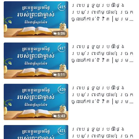
ព្រះបន្ទូលប្រចាំថ្ងៃ
របស់ព្រះជាម្ចាស់៖ ច្រក
ចូលទៅកាន់ជិវិត | សម្រង់​
សម្ដីទី ៤១៥
6:06
ព្រះបន្ទូលប្រចាំថ្ងៃ
របស់ព្រះជាម្ចាស់៖ ច្រក
ចូលទៅកាន់ជិវិត | សម្រង់​
សម្ដីទី ៤១៧
5:11
ព្រះបន្ទូលប្រចាំថ្ងៃ
របស់ព្រះជាម្ចាស់៖ ច្រក
ចូលទៅកាន់ជិវិត | សម្រង់​
សម្ដីទី ៤២០
5:43
ព្រះបន្ទូលប្រចាំថ្ងៃ
របស់ព្រះជាម្ចាស់៖ ច្រក