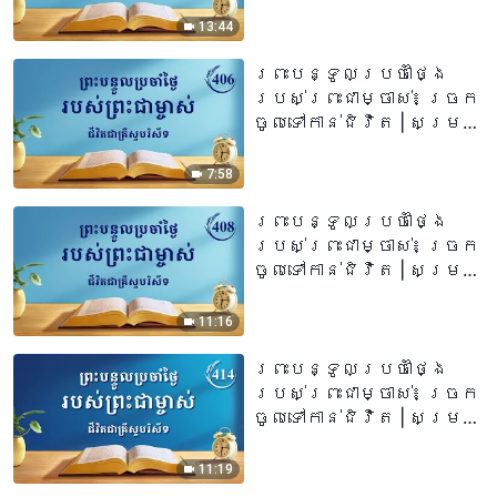
13:44
ព្រះបន្ទូលប្រចាំថ្ងៃ
របស់ព្រះជាម្ចាស់៖ ច្រក
ចូលទៅកាន់ជិវិត | សម្រង់​
សម្ដីទី ៤០៦
7:58
ព្រះបន្ទូលប្រចាំថ្ងៃ
របស់ព្រះជាម្ចាស់៖ ច្រក
ចូលទៅកាន់ជិវិត | សម្រង់​
សម្ដីទី ៤០៨
11:16
ព្រះបន្ទូលប្រចាំថ្ងៃ
របស់ព្រះជាម្ចាស់៖ ច្រក
ចូលទៅកាន់ជិវិត | សម្រង់​
សម្ដីទី ៤១៤
11:19