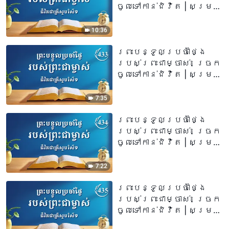
ចូលទៅកាន់ជិវិត | សម្រង់​
សម្ដីទី ៤២១
10:36
ព្រះបន្ទូលប្រចាំថ្ងៃ
របស់ព្រះជាម្ចាស់៖ ច្រក
ចូលទៅកាន់ជិវិត | សម្រង់​
សម្ដីទី ៤៣៣
7:35
ព្រះបន្ទូលប្រចាំថ្ងៃ
របស់ព្រះជាម្ចាស់៖ ច្រក
ចូលទៅកាន់ជិវិត | សម្រង់​
សម្ដីទី ៤៣៤
7:22
ព្រះបន្ទូលប្រចាំថ្ងៃ
របស់ព្រះជាម្ចាស់៖ ច្រក
ចូលទៅកាន់ជិវិត | សម្រង់
សម្ដីទី ៤៣៥