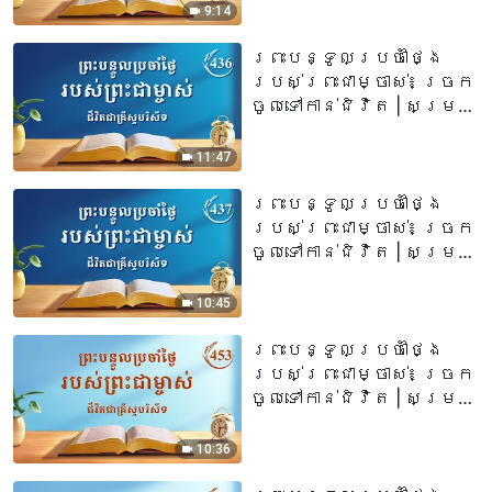
9:14
ព្រះបន្ទូលប្រចាំថ្ងៃ
របស់ព្រះជាម្ចាស់៖ ច្រក
ចូលទៅកាន់ជិវិត | សម្រង់​
សម្ដីទី ៤៣៦
11:47
ព្រះបន្ទូលប្រចាំថ្ងៃ
របស់ព្រះជាម្ចាស់៖ ច្រក
ចូលទៅកាន់ជិវិត | សម្រង់​
សម្ដីទី ៤៣៧
10:45
ព្រះបន្ទូលប្រចាំថ្ងៃ
របស់ព្រះជាម្ចាស់៖ ច្រក
ចូលទៅកាន់ជិវិត | សម្រង់​
សម្ដីទី ៤៥៣
10:36