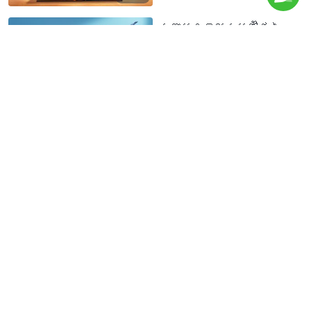
ព្រះបន្ទូលប្រចាំថ្ងៃ
របស់ព្រះជាម្ចាស់៖ ច្រក
ចូលទៅកាន់ជិវិត | សម្រង់
សម្ដីទី ៤៨៣
4:00
ព្រះបន្ទូលប្រចាំថ្ងៃ
របស់ព្រះជាម្ចាស់៖ ច្រក
ចូលទៅកាន់ជិវិត | សម្រង់
សម្ដីទី ៤៨៤
8:24
ព្រះបន្ទូលប្រចាំថ្ងៃ
របស់ព្រះជាម្ចាស់៖ ច្រក
ចូលទៅកាន់ជិវិត | សម្រង់​
សម្ដីទី ៤៨៥
6:05
ព្រះបន្ទូលប្រចាំថ្ងៃ