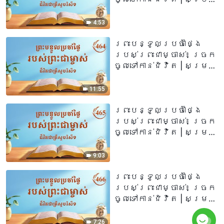
សម្ដីទី ៤៦៣
4:53
ព្រះបន្ទូលប្រចាំថ្ងៃ
របស់ព្រះជាម្ចាស់៖ ច្រក
ចូលទៅកាន់ជិវិត | សម្រង់​
សម្ដីទី ៤៦៤
11:55
ព្រះបន្ទូលប្រចាំថ្ងៃ
របស់ព្រះជាម្ចាស់៖ ច្រក
ចូលទៅកាន់ជិវិត | សម្រង់​
សម្ដីទី ៤៦៥
9:03
ព្រះបន្ទូលប្រចាំថ្ងៃ
របស់ព្រះជាម្ចាស់៖ ច្រក
ចូលទៅកាន់ជិវិត | សម្រង់​
សម្ដីទី ៤៦៦
7:26