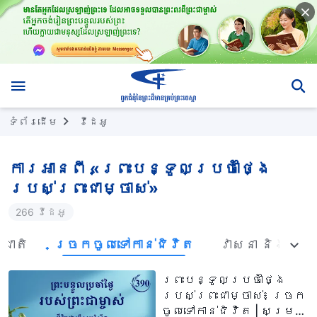
ទំព័រ​ដើម
វីដេអូ
ការអានពី «ព្រះបន្ទូលប្រចាំថ្ងៃ
របស់ព្រះជាម្ចាស់»
266 វីដេអូ
ជាតិ
ច្រកចូលទៅកាន់ជិវិត
វាសនា និងលទ
ព្រះបន្ទូលប្រចាំថ្ងៃ
របស់ព្រះជាម្ចាស់៖ ច្រក
ចូលទៅកាន់ជិវិត | សម្រង់​