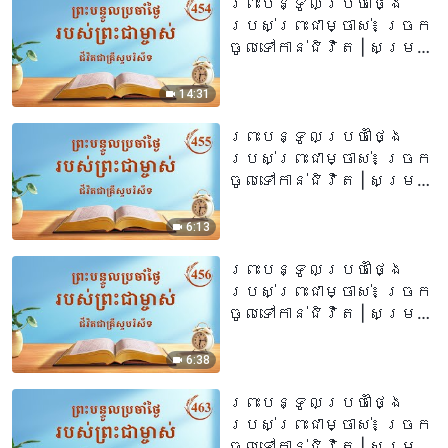
ព្រះបន្ទូលប្រចាំថ្ងៃ
របស់ព្រះជាម្ចាស់៖ ច្រក
ចូលទៅកាន់ជិវិត | សម្រង់​
សម្ដីទី ៤៥៤
14:31
ព្រះបន្ទូលប្រចាំថ្ងៃ
របស់ព្រះជាម្ចាស់៖ ច្រក
ចូលទៅកាន់ជិវិត | សម្រង់
សម្ដីទី ៤៥៥
6:13
ព្រះបន្ទូលប្រចាំថ្ងៃ
របស់ព្រះជាម្ចាស់៖ ច្រក
ចូលទៅកាន់ជិវិត | សម្រង់
សម្ដីទី ៤៥៦
6:38
ព្រះបន្ទូលប្រចាំថ្ងៃ
របស់ព្រះជាម្ចាស់៖ ច្រក
ចូលទៅកាន់ជិវិត | សម្រង់