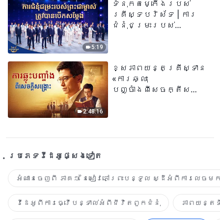
ទំនុកតម្កើង​របស់​
គ្រីស្ទបរិស័ទ | ការ
ជំនុំជម្រះរបស់
ព្រះជាម្ចាស់ត្រូវ
បានបើកសម្ដែង
5:19
ខ្សែភាពយន្តគ្រីស្ទាន
«ការឆ្លុះ
បញ្ចាំងពីសេចក្តីសង្រ្គោះ»
True Testimony of a
Church Elder
2:48:16
ប្រភេទ​វីដេអូ​ផ្សេង​ទៀត​
អំណានចេញពី ភាគ១ នៃសៀវភៅព្រះបន្ទូល ស្ដីអំពីការលេចមក
វីដេអូពីការធ្វើបន្ទាល់អំពីជីវិតពួកជំនុំ
ភាពយន្តទី