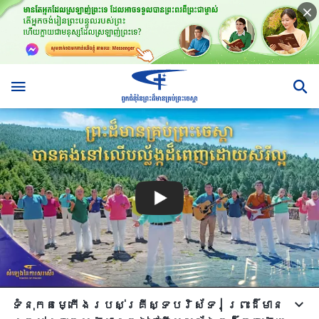
ទំនុកតម្កើង​របស់​គ្រីស្ទបរិស័ទ​ | ព្រះដ៏មាន