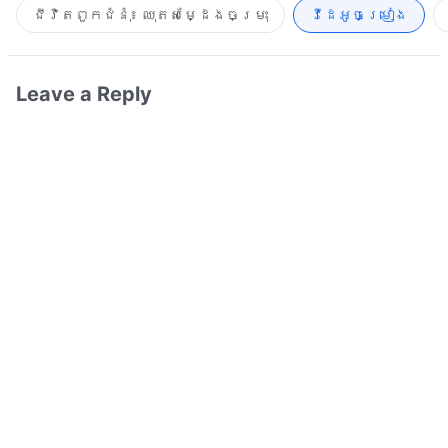
ជីវិតពួកជំនុំ៖ ឈុតសម្ដែងចម្រុះ
វីដេអូចម្រៀង​
Leave a Reply