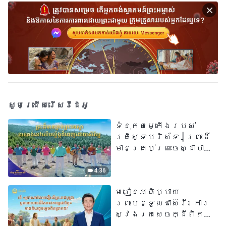
សូមជ្រើសរើសវីដេអូ
ទំនុកតម្កើង​របស់​
គ្រីស្ទបរិស័ទ​ | ព្រះដ៏
មានគ្រប់ព្រះចេស្ដាបាន
គង់នៅលើបល្ល័ង្កដ៏ពេញ
ដោយសិរីល្អ​ | សំឡេងនៃ
4:36
ការសរសើរ ២០២៦
មេរៀនអធិប្បាយ
ព្រះបន្ទូលជាស៊េរី៖ ការ
ស្វែងរកសេចក្ដីពិតនៅ
ក្នុងសេចក្ដីជំនឿ | តើ