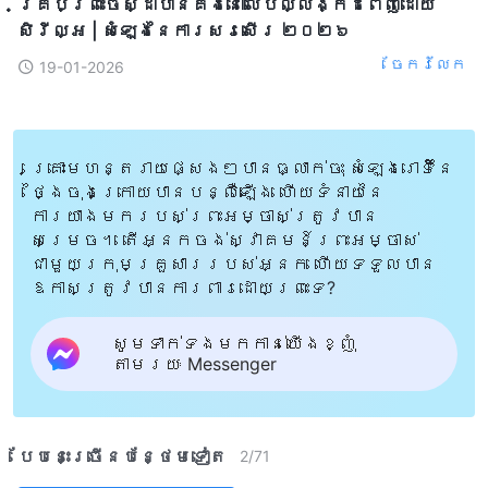
គ្រប់ព្រះចេស្ដាបានគង់នៅលើបល្ល័ង្កដ៏ពេញដោយ
សិរីល្អ​ | សំឡេងនៃការសរសើរ ២០២៦
ចែក​រំលែក
19-01-2026
គ្រោះមហន្តរាយផ្សេងៗបានធ្លាក់ចុះ សំឡេងរោទិ៍នៃ
ថ្ងៃចុងក្រោយបានបន្លឺឡើង ហើយទំនាយនៃ
ការយាងមករបស់ព្រះអម្ចាស់ត្រូវបាន
សម្រេច។ តើអ្នកចង់ស្វាគមន៍ព្រះអម្ចាស់
ជាមួយក្រុមគ្រួសាររបស់អ្នក ហើយទទួលបាន
ឱកាសត្រូវបានការពារដោយព្រះទេ?
សូមទាក់ទងមកកាន់យើងខ្ញុំ
តាមរយៈ Messenger
បែបនេះ​ច្រើនបន្ថែម​ទៀត​
2
/
71