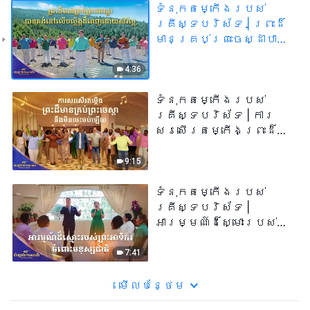
ទំនុកតម្កើង​របស់​
គ្រីស្ទបរិស័ទ​ | ព្រះដ៏
មានគ្រប់ព្រះចេស្ដាបាន
គង់នៅលើបល្ល័ង្កដ៏ពេញ
ដោយសិរីល្អ​ | សំឡេងនៃ
4:36
ការសរសើរ ២០២៦
ទំនុកតម្កើង​របស់​
គ្រីស្ទបរិស័ទ​ | ការ
សរសើរតម្កើងព្រះដ៏
មានគ្រប់ព្រះចេស្ដានឹង
មិនចេះចប់ឡើយ​ | សំឡេងនៃ
9:15
ការសរសើរ ២០២៦
ទំនុកតម្កើង​របស់​
គ្រីស្ទបរិស័ទ |
អារម្មណ៍ដ៏ស្មោះរបស់
ព្រះអាទិករចំពោះមនុស្ស
ជាតិ | សំឡេងនៃការ
7:41
សរសើរ ២០២៦
មើល​​បន្ថែម​