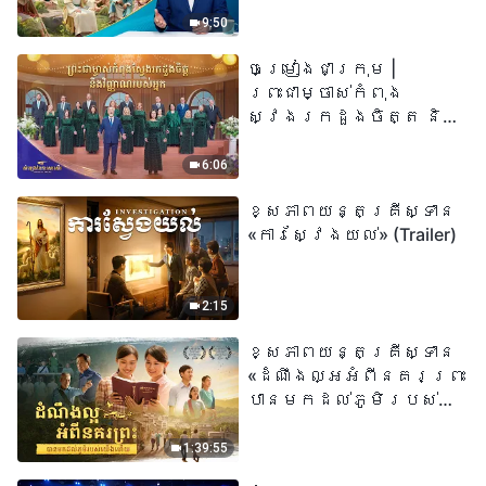
«អ្នកណាដែលជឿលើ
9:50
ព្រះរាជបុត្រា អ្នកនោះ
ចម្រៀងជាក្រុម |
មានជីវិតអស់កល្ប
ព្រះជាម្ចាស់កំពុង
ជានិច្ច» មានន័យដូច
ស្វែងរកដួងចិត្ត និង
ម្តេចពិតប្រាកដ?
វិញ្ញាណរបស់អ្នក |
សំឡេងនៃការសរសើរ
6:06
២០២៦
ខ្សែភាពយន្តគ្រីស្ទាន
«ការស្វែងយល់» (Trailer)
2:15
ខ្សែភាពយន្តគ្រីស្ទាន
«ដំណឹងល្អអំពីនគរព្រះ
បានមកដល់​ភូមិរបស់
យើង​ហើយ​»
1:39:55