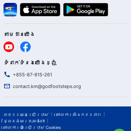
តាម​ដាន​យើង​
ទំនាក់​ទំនង​យើង​ខ្ញុំ
+855-87-815-261
contact.km@godfootsteps.org
លក្ខខណ្ឌ​ប្រើប្រាស់​
គោលការណ៍ឯកជនភាព
ថ្លែងអំណរគុណចំពោះ
គោលការណ៍ប្រើប្រាស់ Cookies