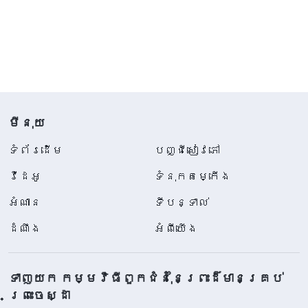
មីនុយ
ទំព័រ​ដើម
បញ្ជីសៀវភៅ
វីដេអូ
ទំនុកតម្កើង
អំណាន
ទីបន្ទាល់
ដំណឹង
អំពីយើង
ទាញយក កម្មវិធីពួកជំនុំនៃព្រះដ៏មានគ្រប់
ព្រះចេស្ដា