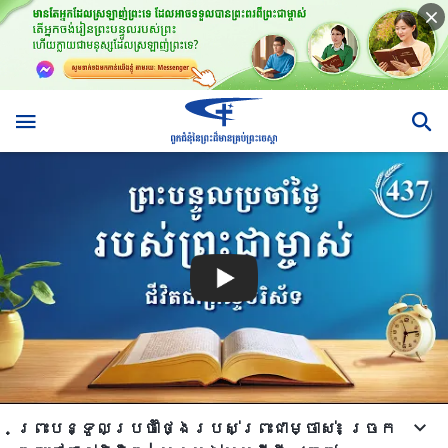
ព្រះបន្ទូលប្រចាំថ្ងៃរបស់ព្រះជាម្ចាស់៖ ច្រក