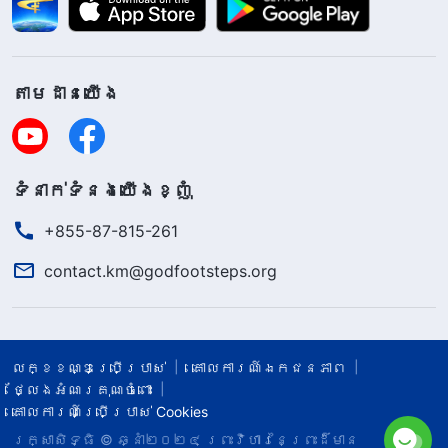
តាម​ដាន​យើង​
ទំនាក់​ទំនង​យើង​ខ្ញុំ
+855-87-815-261
contact.km@godfootsteps.org
លក្ខខណ្ឌ​ប្រើប្រាស់​
គោលការណ៍ឯកជនភាព
ថ្លែងអំណរគុណចំពោះ
គោលការណ៍ប្រើប្រាស់ Cookies
រក្សាសិទ្ធិ © ឆ្នាំ២០២៤
ព្រះ​វិហារនៃព្រះដ៏មាន