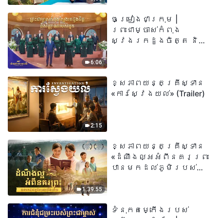
ព្រះរាជបុត្រា អ្នកនោះ
ចម្រៀងជាក្រុម |
មានជីវិតអស់កល្ប
ព្រះជាម្ចាស់កំពុង
ជានិច្ច» មានន័យដូច
ស្វែងរកដួងចិត្ត និង
ម្តេចពិតប្រាកដ?
វិញ្ញាណរបស់អ្នក |
សំឡេងនៃការសរសើរ
6:06
២០២៦
ខ្សែភាពយន្តគ្រីស្ទាន
«ការស្វែងយល់» (Trailer)
2:15
ខ្សែភាពយន្តគ្រីស្ទាន
«ដំណឹងល្អអំពីនគរព្រះ
បានមកដល់​ភូមិរបស់
យើង​ហើយ​»
1:39:55
ទំនុកតម្កើង​របស់​