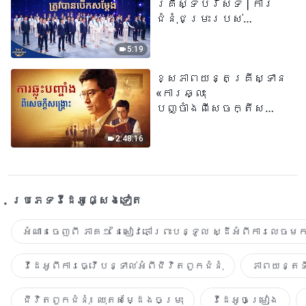
គ្រីស្ទបរិស័ទ | ការ
ជំនុំជម្រះរបស់
ព្រះជាម្ចាស់ត្រូវ
បានបើកសម្ដែង
5:19
ខ្សែភាពយន្តគ្រីស្ទាន
«ការឆ្លុះ
បញ្ចាំងពីសេចក្តីសង្រ្គោះ»
True Testimony of a
Church Elder
2:48:16
ប្រភេទ​វីដេអូ​ផ្សេង​ទៀត​
អំណានចេញពី ភាគ១ នៃសៀវភៅព្រះបន្ទូល ស្ដីអំពីការលេចមក
វីដេអូពីការធ្វើបន្ទាល់អំពីជីវិតពួកជំនុំ
ភាពយន្តទី
ជីវិតពួកជំនុំ៖ ឈុតសម្ដែងចម្រុះ
វីដេអូចម្រៀង​