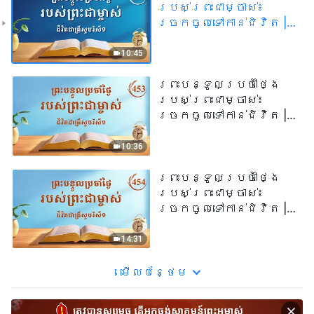
របស់ព្រះជាម្ចាស់៖
ច្រកចូលទៅកាន់ជិវិត |
សម្រង់​សម្ដីទី ៤៣៧
10:45
ព្រះបន្ទូលប្រចាំថ្ងៃ
របស់ព្រះជាម្ចាស់៖
ច្រកចូលទៅកាន់ជិវិត |
សម្រង់​សម្ដីទី ៤៥៣
10:36
ព្រះបន្ទូលប្រចាំថ្ងៃ
របស់ព្រះជាម្ចាស់៖
ច្រកចូលទៅកាន់ជិវិត |
សម្រង់​សម្ដីទី ៤៥៤
14:31
មើល​​បន្ថែម​