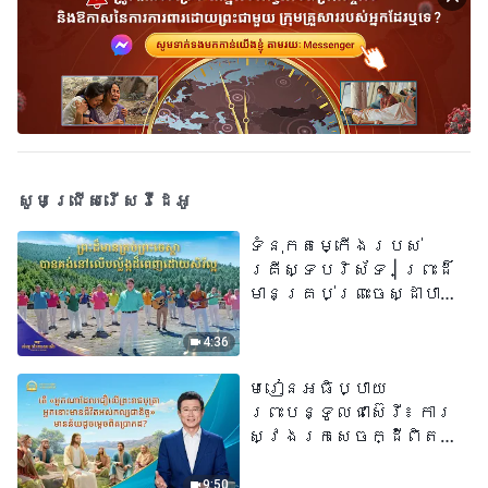
សូមជ្រើសរើសវីដេអូ
ទំនុកតម្កើង​របស់​
គ្រីស្ទបរិស័ទ​ | ព្រះដ៏
មានគ្រប់ព្រះចេស្ដាបាន
គង់នៅលើបល្ល័ង្កដ៏ពេញ
ដោយសិរីល្អ​ | សំឡេងនៃ
4:36
ការសរសើរ ២០២៦
មេរៀនអធិប្បាយ
ព្រះបន្ទូលជាស៊េរី៖ ការ
ស្វែងរកសេចក្ដីពិតនៅ
ក្នុងសេចក្ដីជំនឿ | តើ
«អ្នកណាដែលជឿលើ
9:50