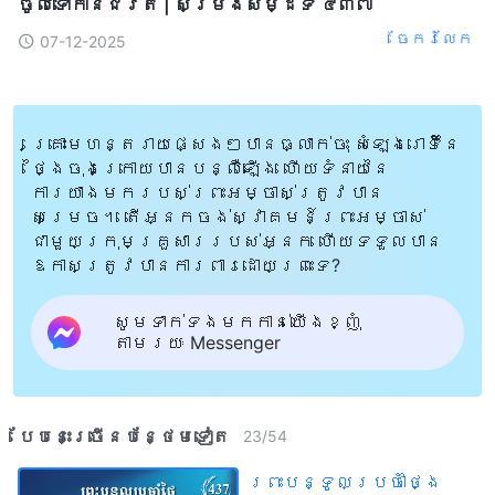
ចូលទៅកាន់ជិវិត | សម្រង់​សម្ដីទី ៤៣៧
ចែក​រំលែក
07-12-2025
គ្រោះមហន្តរាយផ្សេងៗបានធ្លាក់ចុះ សំឡេងរោទិ៍នៃ
ថ្ងៃចុងក្រោយបានបន្លឺឡើង ហើយទំនាយនៃ
ការយាងមករបស់ព្រះអម្ចាស់ត្រូវបាន
សម្រេច។ តើអ្នកចង់ស្វាគមន៍ព្រះអម្ចាស់
ជាមួយក្រុមគ្រួសាររបស់អ្នក ហើយទទួលបាន
ឱកាសត្រូវបានការពារដោយព្រះទេ?
សូមទាក់ទងមកកាន់យើងខ្ញុំ
តាមរយៈ Messenger
បែបនេះ​ច្រើនបន្ថែម​ទៀត​
23
/
54
ព្រះបន្ទូលប្រចាំថ្ងៃ