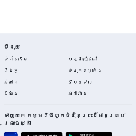
មីនុយ
ទំព័រ​ដើម
បញ្ជីសៀវភៅ
វីដេអូ
ទំនុកតម្កើង
អំណាន
ទីបន្ទាល់
ដំណឹង
អំពីយើង
ទាញយក កម្មវិធីពួកជំនុំនៃព្រះដ៏មានគ្រប់
ព្រះចេស្ដា