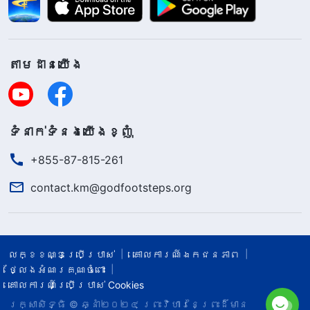
តាម​ដាន​យើង​
ទំនាក់​ទំនង​យើង​ខ្ញុំ
+855-87-815-261
contact.km@godfootsteps.org
លក្ខខណ្ឌ​ប្រើប្រាស់​
គោលការណ៍ឯកជនភាព
ថ្លែងអំណរគុណចំពោះ
គោលការណ៍ប្រើប្រាស់ Cookies
រក្សាសិទ្ធិ © ឆ្នាំ២០២៤
ព្រះ​វិហារនៃព្រះដ៏មាន