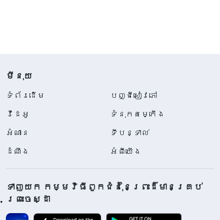
មីនុយ
ទំព័រ​ដើម
បញ្ជីសៀវភៅ
វីដេអូ
ទំនុកតម្កើង
អំណាន
ទីបន្ទាល់
ដំណឹង
អំពីយើង
ទាញយក កម្មវិធីពួកជំនុំនៃព្រះដ៏មានគ្រប់
ព្រះចេស្ដា