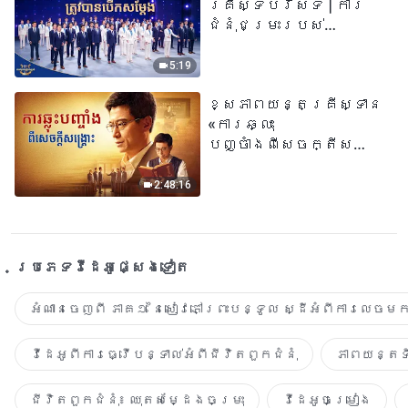
គ្រីស្ទបរិស័ទ | ការ
ជំនុំជម្រះរបស់
ព្រះជាម្ចាស់ត្រូវ
បានបើកសម្ដែង
5:19
ខ្សែភាពយន្តគ្រីស្ទាន
«ការឆ្លុះ
បញ្ចាំងពីសេចក្តីសង្រ្គោះ»
True Testimony of a
Church Elder
2:48:16
ប្រភេទ​វីដេអូ​ផ្សេង​ទៀត​
អំណានចេញពី ភាគ១ នៃសៀវភៅព្រះបន្ទូល ស្ដីអំពីការលេចមក
វីដេអូពីការធ្វើបន្ទាល់អំពីជីវិតពួកជំនុំ
ភាពយន្តទី
ជីវិតពួកជំនុំ៖ ឈុតសម្ដែងចម្រុះ
វីដេអូចម្រៀង​