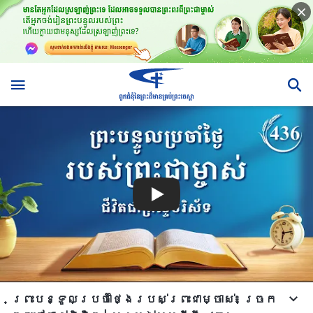
ព្រះបន្ទូលប្រចាំថ្ងៃរបស់ព្រះជាម្ចាស់៖ ច្រក