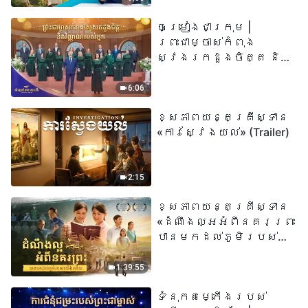
ព្រះរាជបុត្រា អ្នកនោះ
ចម្រៀងជាក្រុម |
មានជីវិតអស់កល្ប
ព្រះជាម្ចាស់កំពុង
ជានិច្ច» មានន័យដូច
ស្វែងរកដួងចិត្ត និង
ម្តេចពិតប្រាកដ?
វិញ្ញាណរបស់អ្នក |
សំឡេងនៃការសរសើរ
6:06
២០២៦
ខ្សែភាពយន្តគ្រីស្ទាន
«ការស្វែងយល់» (Trailer)
2:15
ខ្សែភាពយន្តគ្រីស្ទាន
«ដំណឹងល្អអំពីនគរព្រះ
បានមកដល់​ភូមិរបស់
យើង​ហើយ​»
1:39:55
ទំនុកតម្កើង​របស់​