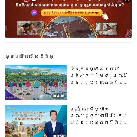
សូមជ្រើសរើសវីដេអូ
ទំនុកតម្កើង​របស់​
គ្រីស្ទបរិស័ទ​ | ព្រះដ៏
មានគ្រប់ព្រះចេស្ដាបាន
គង់នៅលើបល្ល័ង្កដ៏ពេញ
ដោយសិរីល្អ​ | សំឡេងនៃ
4:36
ការសរសើរ ២០២៦
មេរៀនអធិប្បាយ
ព្រះបន្ទូលជាស៊េរី៖ ការ
ស្វែងរកសេចក្ដីពិតនៅ
ក្នុងសេចក្ដីជំនឿ | តើ
«អ្នកណាដែលជឿលើ
9:50