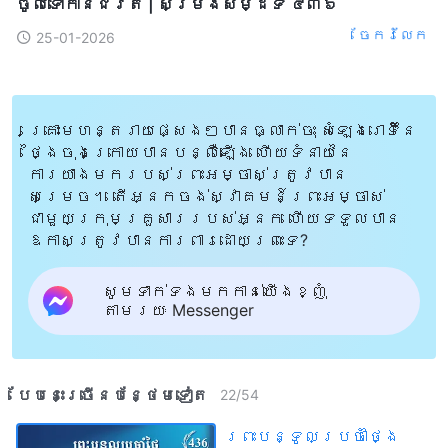
ចូលទៅកាន់ជិវិត | សម្រង់​សម្ដីទី ៤៣៦
ចែក​រំលែក
25-01-2026
គ្រោះមហន្តរាយផ្សេងៗបានធ្លាក់ចុះ សំឡេងរោទិ៍នៃ
ថ្ងៃចុងក្រោយបានបន្លឺឡើង ហើយទំនាយនៃ
ការយាងមករបស់ព្រះអម្ចាស់ត្រូវបាន
សម្រេច។ តើអ្នកចង់ស្វាគមន៍ព្រះអម្ចាស់
ជាមួយក្រុមគ្រួសាររបស់អ្នក ហើយទទួលបាន
ឱកាសត្រូវបានការពារដោយព្រះទេ?
សូមទាក់ទងមកកាន់យើងខ្ញុំ
តាមរយៈ Messenger
បែបនេះ​ច្រើនបន្ថែម​ទៀត​
22
/
54
ព្រះបន្ទូលប្រចាំថ្ងៃ