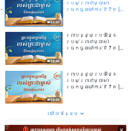
របស់ព្រះជាម្ចាស់៖
ច្រកចូលទៅកាន់ជិវិត |
សម្រង់​សម្ដីទី ៤៣៦
11:47
ព្រះបន្ទូលប្រចាំថ្ងៃ
របស់ព្រះជាម្ចាស់៖
ច្រកចូលទៅកាន់ជិវិត |
សម្រង់​សម្ដីទី ៤៣៧
10:45
ព្រះបន្ទូលប្រចាំថ្ងៃ
របស់ព្រះជាម្ចាស់៖
ច្រកចូលទៅកាន់ជិវិត |
សម្រង់​សម្ដីទី ៤៥៣
10:36
មើល​​បន្ថែម​