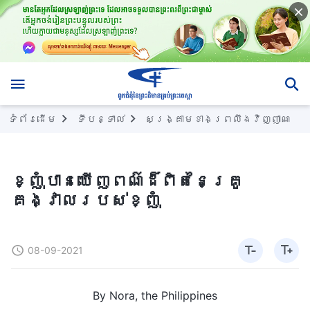
ទំព័រ​ដើម
ទីបន្ទាល់
សង្គ្រាមខាងព្រលឹងវិញ្ញាណ
ខ្ញុំបានឃើញពណ៌ដ៏ពិតនៃគ្រូ
គង្វាលរបស់ខ្ញុំ
08-09-2021
By Nora, the Philippines