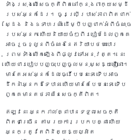
ទាំងស្រុងលើសេចក្តីពិតនៅក្នុងពាក្យសម្ដី
របស់អ្នកដែរ។ ចូរប្រើប្រាស់ភាពពិតជាក់
ស្ដែង និងឧទាហរណ៍ ដើម្បីបញ្ជាក់អំពីចំណុច
របស់អ្នក ហើយនិយាយចំៗពីរបៀបដែលពួកគេ
អាចរួចខ្លួនពីចំណងនៃឥរិយាបថបះបោរ
ព្រមទាំងលើកឡើងពីផ្លូវទៅអនុវត្ត។ នេះ
ហើយជារបៀបបញ្ចុះបញ្ចូលមនុស្សឱ្យជឿនោះ។
មានតែអស់អ្នកដែលធ្វើបែបនេះទេ ទើបអាច
ដឹកនាំអ្នកដទៃបាន ហើយមានតែបែបនេះទេ ទើប
ពួកគេមានតថភាពនៃសេចក្តីពិត។
ឥឡូវនេះ អ្នករាល់គ្នាបានទទួលសេចក្តី
ពិតជាច្រើន តាមរយៈការប្រកបគ្នា ហើយ
អ្នកត្រូវតែពិនិត្យឱ្យល្អិត