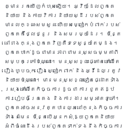
គ្មានរកឃើញកំហុសឡើយ។ អ្វីៗដែលពួកគេ
និយាយ និងកាយវិការនិយាយស្ដីរបស់ពួកគេ
មានលក្ខណៈសមសួន ហើយសម្លៀកបំពាក់របស់
ពួកគេក៏ថ្លៃថ្នូរ និងសមរម្យដែរ។ ប៉ុន្តែ
នៅខាងក្នុងពួកគេវិញគឺទទេសូន្យតែម្ដង។
ពួកគេហាក់ដូចជាមានភាពជាមនុស្សធម្មតាពី
សម្បកក្រៅប៉ុណ្ណោះ។ មនុស្សខ្លះផ្តោតទៅលើតែ
រឿងហូបចុក រឿងស្លៀកពាក់ និងអ្វីដែលត្រូវ
និយាយប៉ុណ្ណោះ។ មានមនុស្សខ្លះទៀតផ្ដោតទាំង
ស្រុងទៅលើតែកិច្ចការដូចជា ការជូតឥដ្ឋ
ការរៀបចំគ្រែគេង និងការងារសម្អាតទូទៅ។
ពួកគេអាចអនុវត្តបានល្អនៅក្នុងកិច្ចការ
ទាំងនេះមែន ប៉ុន្តែបើអ្នកសុំឱ្យពួកគេនិយាយ
អំពីចំណេះដឹងរបស់ពួកគេទាក់ទងនឹងកិច្ចការ