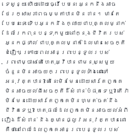
ទេសូន្យ ហើយដោយធ្វើបែបនេះ អ្នកនឹងអាច
ថែរក្សាសភាពធម្មតាបានមិនខាន។ មានតែ
បែបនេះទេ ទើបអ្នកនឹងក្លាយជាបុគ្គលម្នាក់
ដែលរែកពុនបន្ទុកមួយនៅក្នុងជីវិតរបស់
អ្នកផ្ទាល់ ជាបុគ្គលម្នាក់ដែលមានសេចក្តី
ជំនឿ។ ក្រោយពេលអានព្រះបន្ទូលរបស់
ព្រះជាម្ចាស់ តើហេតុអ្វីបានជាមនុស្សមួយ
ចំនួនមិនអាចយកព្រះបន្ទូលទាំងនោះទៅ
អនុវត្តបាន? តើនេះមិនមែនដោយសារតែពួកគេ
មិនអាចយល់ពីសេចក្តីដ៏សំខាន់បំផុតទេឬ? តើវា
មិនមែនដោយសារតែពួកគេមិនហ្មត់ចត់នឹង
ជីវិតទេឬ? ហេតុផលដែលពួកគេមិនអាចយល់អំពី
រឿងដ៏សំខាន់ និងគ្មានផ្លូវអនុវត្តបាននោះ
គឺថានៅពេលដែលពួកគេអានព្រះបន្ទូលរបស់