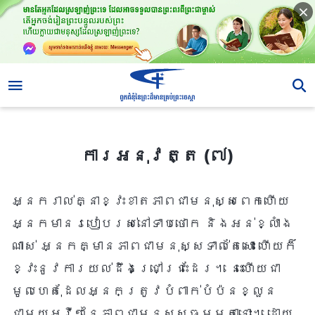
ការអនុវត្ត (៧)
ការអនុវត្ត (៧)
អ្នករាល់គ្នាខ្វះខាតភាពជាមនុស្សពេកហើយ
អ្នកមានរបៀបរស់នៅទាបថោក និងអន់ខ្លាំង
ណាស់ អ្នកគ្មានភាពជាមនុស្សទាល់តែសោះ ហើយក៏
ខ្វះនូវការយល់ដឹងជ្រៅជ្រះដែរ។ នេះហើយជា
មូលហេតុដែលអ្នកត្រូវបំពាក់បំប៉នខ្លួន
ជាមួយអ្វីៗនៃភាពជាមនុស្សធម្មតានោះ។ ដោយ