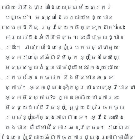
ហើយវានឹងជាគ្រាដែលយុគសម័យនេះត្រូវ
បញ្ចប់។ មនុស្សដែលព្យាយាមឱ្យបាន
សេចក្ដីពិត ត្រូវតែយកចិត្តទុកដាក់ចំពោះ
ការយល់ដឹងអំពីនិមិត្ត។ នេះគឺជាមូលដ្ឋាន
គ្រឹះ។ រាល់ពេលដែលខ្ញុំប្រកបគ្នាជាមួយ
អ្នករាល់គ្នាអំពីនិមិត្ត ខ្ញុំតែងតែឃើញ
មនុស្សមួយចំនួនចាប់ផ្ដើមងោកងុយ ដោយ
ត្របកភ្នែកធ្លាក់ និងមិនមានឆន្ទៈ
ស្តាប់។ អ្នកផ្សេងទៀតសួរថា «ហេតុអ្វីបានជា
អ្នកមិនស្តាប់?» ពួកគេឆ្លើយថា «ការនេះ
មិនជួយដល់ជីវិតខ្ញុំ ឬជួយដល់ច្រកចូល
របស់ខ្ញុំទៅក្នុងភាពពិតទេ។ អ្វីដែលយើង
ចង់បាន គឺជាមាគ៌ានៃការអនុវត្ត»។ រាល់ពេល
ដែលខ្ញុំនិយាយអំពីកិច្ចការផ្សេងក្រៅពីមាគ៌ានៃ