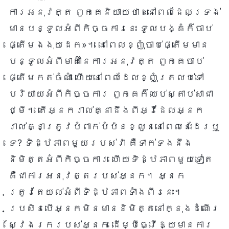
ការអនុវត្ត ពួកគេនិយាយថា «នៅពេលដែលទ្រង់
មានបន្ទូលអំពីកិច្ចការនេះ ទូលបង្គំក៏ចាប់
ផ្តើមងងុយដេក»។ នៅពេលខ្ញុំចាប់ផ្តើមមាន
បន្ទូលអំពីមាគ៌ានៃការអនុវត្ត ពួកគេចាប់
ផ្តើមកត់ចំណាំ ហើយនៅពេលដែលខ្ញុំត្រលប់ទៅ
បរិយាយអំពីកិច្ចការ ពួកគេក៏ឈប់ស្តាប់សាជា
ថ្មី។ តើអ្នករាល់គ្នាដឹងពីអ្វីដែលអ្នក
រាល់គ្នាត្រូវបំពាក់បំប៉នខ្លួននៅពេលនេះដែរឬ
ទេ? ទិដ្ឋភាពមួយរបស់វា គឺទាក់ទងនឹង
និមិត្តអំពីកិច្ចការ ហើយទិដ្ឋភាពមួយទៀត
គឺជាការអនុវត្តរបស់អ្នក។ អ្នក
ត្រូវតែយល់អំពីទិដ្ឋភាពទាំងពីរនេះ។
ប្រសិនបើអ្នកមិនមាននិមិត្តនៅក្នុងដំណើរ
ស្វែងរករបស់អ្នក ដើម្បីធ្វើឱ្យមានការ