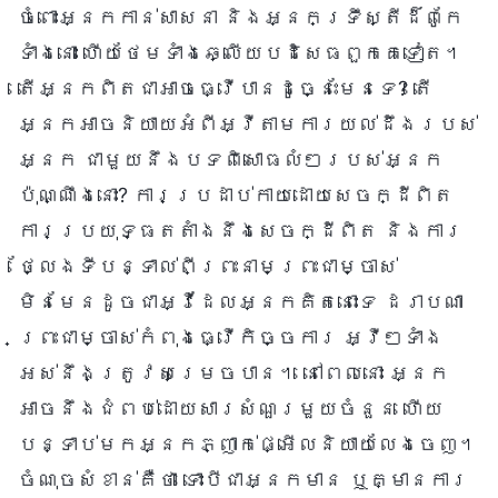
ចំពោះអ្នកកាន់សាសនា និងអ្នកទ្រឹស្តីដ៏ពូកែ
ទាំងនោះ ហើយថែមទាំងឆ្លើយបដិសេធពួកគេទៀត។
តើអ្នកពិតជាអាចធ្វើបានដូច្នេះមែនទេ? តើ
អ្នកអាចនិយាយអំពីអ្វីតាមការយល់ដឹងរបស់
អ្នក ជាមួយនឹងបទពិសោធលំៗរបស់អ្នក
ប៉ុណ្ណឹងនោះ? ការប្រដាប់កាយដោយសេចក្ដីពិត
ការប្រយុទ្ធតតាំងនឹងសេចក្ដីពិត និងការ
ថ្លែងទីបន្ទាល់ពីព្រះនាមព្រះជាម្ចាស់
មិនមែនដូចជាអ្វីដែលអ្នកគិតនោះទេ ដរាបណា
ព្រះជាម្ចាស់កំពុងធ្វើកិច្ចការ អ្វីៗទាំង
អស់នឹងត្រូវសម្រេចបាន។ នៅពេលនោះ អ្នក
អាចនឹងជំពប់ដោយសារសំណួរមួយចំនួន ហើយ
បន្ទាប់មកអ្នកភ្ញាក់ផ្អើលនិយាយលែងចេញ។
ចំណុចសំខាន់គឺថា ទោះបីជាអ្នកមាន ឬគ្មានការ