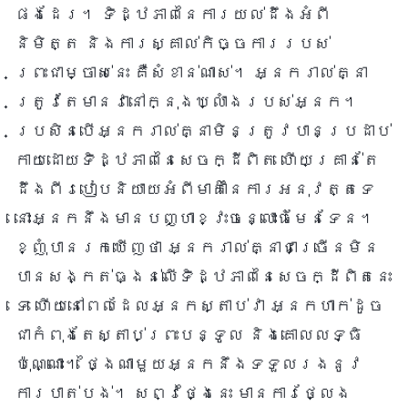
ផងដែរ។ ទិដ្ឋភាពនៃការយល់ដឹងអំពី
និមិត្ត និងការស្គាល់កិច្ចការរបស់
ព្រះជាម្ចាស់នេះ គឺសំខាន់ណាស់។ អ្នករាល់គ្នា
ត្រូវតែមានវានៅក្នុងឃ្លាំងរបស់អ្នក។
ប្រសិនបើអ្នករាល់គ្នាមិនត្រូវបានប្រដាប់
កាយដោយទិដ្ឋភាពនៃសេចក្ដីពិត ហើយគ្រាន់តែ
ដឹងពីរបៀបនិយាយអំពីមាគ៌ានៃការអនុវត្តទេ
នោះអ្នកនឹងមានបញ្ហាខ្វះចន្លោះធំមែនទែន។
ខ្ញុំបានរកឃើញថា អ្នករាល់គ្នាជាច្រើនមិន
បានសង្កត់ធ្ងន់លើទិដ្ឋភាពនៃសេចក្ដីពិតនេះ
ទេ ហើយនៅពេលដែលអ្នកស្តាប់វា អ្នកហាក់ដូច
ជាកំពុងតែស្តាប់ព្រះបន្ទូល និងគោលលទ្ធិ
ប៉ុណ្ណោះ។ ថ្ងៃណាមួយអ្នកនឹងទទួលរងនូវ
ការបាត់បង់។ សព្វថ្ងៃនេះ មានការថ្លែង