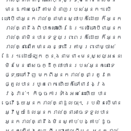
មានឱកាសធ្វើតាមជំនាញរបស់អ្នក។ បើ
ទោះបីជាអ្នករាល់គ្នាមានស្លាបក៏ដោយ ក៏អ្នក
រាល់គ្នានឹងពិបាកហោះហើរដែរ។ បើទោះបីជាអ្នក
រាល់គ្នាមិនបានទទួលព្រះពរក៏ដោយ ក៏អ្នក
រាល់គ្នានៅតែមានឆន្ទៈដើរតាមព្រះជាម្ចាស់
ដែរ។ ដោយឡែក ក្នុងនាមជា «មនុស្សល្អ» នេះ
មិនមែនជាសេចក្ដីក្លាហានរបស់អ្នកនោះទេ
ផ្ទុយទៅវិញ មកពីអ្នករាល់គ្នាត្រូវគេ
ផ្តួលបានរហូតពេក ហើយក៏ទៅជាវង្វេង
វង្វាន់។ កិច្ចការទាំងអស់នេះហើយ បាន
ធ្វើឱ្យអ្នករាល់គ្នាដួលចុះ។ ប្រសិនបើមាន
អ្វីមួយដែលអ្នករាល់គ្នាអាចទទួលបាន
អ្នករាល់គ្នានឹងមិនស្តាប់បង្គាប់ ដូច
អ្នកនៅថ្ងៃនេះទេ ពីព្រោះកាលពីមុន អ្នករាល់