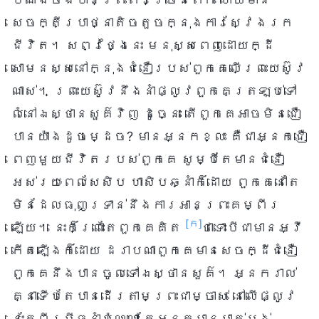
សេចក្តីប្រាថ្នាតិចតួចក្នុងការស្វែងរក
ជីវិត។ សព្វថ្ងៃនេះ មនុស្សពេញដោយក្ដី
សោមនស្សនៅក្នុងជំនឿរបស់ពួកគេលើព្រះយេស៊ូវ
ណាស់។ ព្រះយេស៊ូវនឹងនាំផ្លូវពួកគេត្រឡប់ទៅ
លំនៅឯស្ថានសួគ៌វិញ ដូច្នេះ តើពួកគេអាចមិនជឿ
បានយ៉ាងដូចម្ដេច? មានអ្នកខ្លះ គឺជាអ្នកជឿ
ពេញមួយជីវិតរបស់ពួកគេ សូម្បីតែមានជំនឿ
អស់រយៈពេលសែសិប ហាសិបឆ្នាំក៏ដោយ ពួកគេនៅតែ
មិនដែលធុញទ្រាន់នឹងការអានព្រះគម្ពីរ
[ក]
ឡើយ។ នេះក៏ព្រោះតែពួកគេគិត
ថាទោះបីជាមានអ្វី
កើតឡើងក៏ដោយ ដរាបណាពួកគេមានសេចក្ដីជំនឿ
ពួកគេនឹងបានចូលទៅឯស្ថានសួគ៌។ អ្នករាល់
គ្នាទើបតែបានដើរតាមព្រះជាម្ចាស់ នៅលើផ្លូវ
នេះតែពីរបីឆ្នាំប៉ុណ្ណោះ តែអ្នកបានបាត់បង់