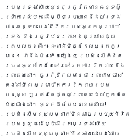
របស់ទ្រង់ ហើយអ្នកត្រូវតែមានឆន្ទៈស៊ូ
ទ្រាំការលំបាក ដើម្បីជាប្រយោជន៍ដល់ទ្រង់
មានឆន្ទៈលះបង់ជីវិតរបស់អ្នកសម្រាប់
ទ្រង់ និងត្រូវបានព្រះអង្គប្រោសឱ្យ
គ្រប់លក្ខណ៍។ នេះជានិមិត្តដែលអ្នកគួរ
មាន។ វានឹងមិនកើតឡើងទេ ប្រសិនបើគំនិត
របស់អ្នកតែងតែទោរទៅរកការរីករាយនឹង
ព្រះគុណនោះ។ ចូរកុំនឹកស្មានថា ព្រះជាម្ចាស់
គង់នៅទីនេះ សម្រាប់តែការរីករាយរបស់
មនុស្ស ឬគ្រាន់តែផ្តល់ព្រះគុណដល់ពួកគេតែ
ប៉ុណ្ណឹងនោះ។ អ្នកគិតបែបនេះខុសហើយ!
ប្រសិនបើមនុស្សម្នាក់មិនអាចប្រថុយជីវិត
របស់ខ្លួន ដើម្បីដើរតាមទ្រង់ ហើយ
ប្រសិនបើមនុស្សម្នាក់មិនអាចបោះបង់ចោល