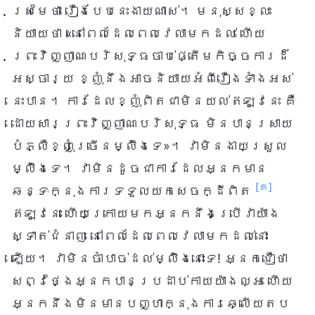
ស្រមៃថា រឿងបែបនេះងាយណាស់។ មនុស្សខ្លះ
និយាយថា «នៅពេលដែលពេលវេលាមកដល់ ហើយ
ព្រះវិញ្ញាណបរិសុទ្ធចាប់ផ្តើមកិច្ចការដ៏
អស្ចារ្យ ខ្ញុំនឹងអាចនិយាយអំពីរឿងទាំងអស់
នេះបាន។ ការដែលខ្ញុំពិតជាមិនយល់ឥឡូវនេះ គឺ
ដោយសារព្រះវិញ្ញាណបរិសុទ្ធ មិនបានស្រាយ
បំភ្លឺខ្ញុំច្រើនម្ល៉ឹងទេ»។ វាមិនងាយស្រួល
ម្ល៉ឹងទេ។ វាមិនដូចជាការដែលអ្នកមាន
[គ]
ឆន្ទៈក្នុងការទទួលយកសេចក្ដីពិត
ឥឡូវនេះ ហើយក្រោយមកអ្នកនឹងប្រើវាយ៉ាង
ស្ទាត់ជំនាញ នៅពេលដែលពេលវេលាមកដល់នោះ
ឡើយ។ វាមិនចាំបាច់ដល់ម្ល៉ឹងនោះទេ! អ្នកជឿថា
សព្វថ្ងៃអ្នកបានប្រដាប់កាយយ៉ាងល្អ ហើយ
អ្នកនឹងមិនមានបញ្ហាក្នុងការឆ្លើយតប