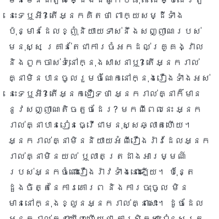
នេះទេឬអី? តើអ្នកគិតថា ពាក្យសម្ដីទាំង
ប៉ុន្មានដែលខ្ញុំនិយាយទាស់នឹងសញ្ញាណរបស់
មនុស្ស គ្រាន់តែជាការចំអកដល់គ្រូគង្វាល
និងពួកចាស់ទុំនៅក្នុងសាសនាឬ? តើអ្នករាល់
គ្នាមិនបានចូលរួមចំណែកនៅក្នុងរឿងទាំងអស់
នេះទេឬអី? តើអ្នកជឿទថា អ្នករាល់គ្នាក៏មាន
នូវសញ្ញាណតិចតួចដែរ? មកពីពេលនេះ អ្នក
រាល់គ្នាបានរៀនធ្វើជាមនុស្សឆ្លាតហើយ។
អ្នករាល់គ្នាមិននិយាយអំពីរឿងរ៉ាវដែលអ្នក
រាល់គ្នាមិនយល់ ឬលាតត្រដាងអារម្មណ៍
របស់អ្នកចំពោះរឿងរ៉ាវទាំងនោះឡើយ។ ប៉ុន្តែ
ដួងចិត្តនៃការគោរព និងការចុះចូល មិន
មាននៅក្នុងខ្លួនអ្នករាល់គ្នាសោះ។ ដូចដែល
អ្នករាល់គ្នាឃើញហើយថា ការសិក្សារៀនសូត្រ