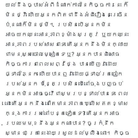
យល់ដឹងច្បាស់អំពីដំណាក់កាលនៃកិច្ចការនេះ ក៏
មិនថ្វី ហើយអ្នកពិតជាដឹងអំពីរឿងនេះច្រើន
ប៉ុនណាក៏មិនថ្មី។ ប្រសិនបើអ្នកមិន
អាចយកឈ្នះអានុភាពខ្មាំងសត្រូវ ឬយកឈ្នះ
អានុភាពរបស់សាសនាទេ តើអ្នកនឹងមិនក្លាយ
ជាមនុស្សចោលម្សៀតទេឬ? អ្នកបានពិសោធ
កិច្ចការនាពេលសព្វថ្ងៃ បានឃើញវាដោយ
ផ្ទាល់ភ្នែក ហើយបានឮវាដោយផ្ទាល់ត្រចៀក
របស់អ្នក ប៉ុន្តែប្រសិនបើនៅចុងបញ្ចប់
អ្នកមិនអាចធ្វើជាស្មរបន្ទាល់បានទេ ពេល
នោះ តើអ្នកនឹងនៅតែមានភាពគឃ្លើសឥតខ្មាស
ក្នុងការរស់នៅបន្តទៀតទេ? តើអ្នកអាច
ប្រឈមមុខនឹងអ្នកណាបាន? ចូរកុំនឹក
ស្មានថា គ្រានេះងាយស្រួលដល់ម្ល៉ឹងនោះ។ កិច្ច