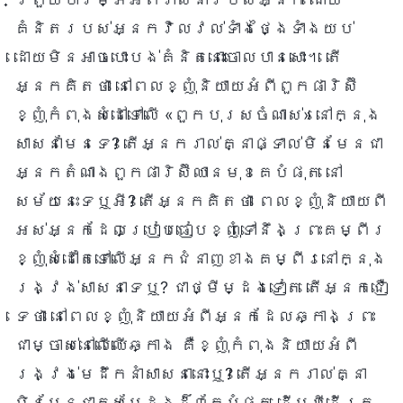
គំនិតរបស់អ្នកវិលវល់ទាំងថ្ងៃទាំងយប់
ដោយមិនអាចបោះបង់គំនិតនោះចោលបានសោះ។ តើ
អ្នកគិតថា នៅពេលខ្ញុំនិយាយអំពីពួកផារិស៊ី
ខ្ញុំកំពុងសំដៅទៅលើ «ពួកបុរសចំណាស់» នៅក្នុង
សាសនាមែនទេ? តើអ្នករាល់គ្នាផ្ទាល់មិនមែនជា
អ្នកតំណាងពួកផារិស៊ីឈានមុខគេបំផុត នៅ
សម័យនេះទេឬអី? តើអ្នកគិតថា ពេលខ្ញុំនិយាយពី
អស់អ្នកដែលប្រៀបធៀបខ្ញុំទៅនឹងព្រះគម្ពីរ
ខ្ញុំសំដៅតែទៅលើអ្នកជំនាញខាងគម្ពីរនៅក្នុង
រង្វង់សាសនាទេឬ? ជាថ្មីម្ដងទៀត តើអ្នកជឿ
ទេថា នៅពេលខ្ញុំនិយាយអំពីអ្នកដែលឆ្កាងព្រះ
ជាម្ចាស់នៅលើឈើឆ្កាង គឺខ្ញុំកំពុងនិយាយអំពី
រង្វង់មេដឹកនាំសាសនានោះឬ? តើអ្នករាល់គ្នា
មិនមែនជាតួសម្ដែងដ៏ពូកែបំផុត ដើម្បីដើរតួ