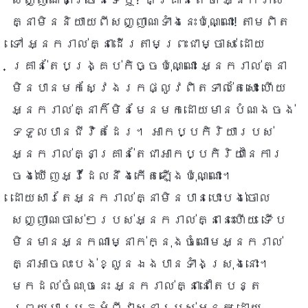
គ្នាមិននិយាយពីសញ្ញាណទាំងនេះប៉ុណ្ណោះ! តាមពិត
ទៅ អ្នករាល់គ្នាដើរតាមព្រះជាម្ចាស់ ដោយ
គ្រាន់តែបង្គ្រប់កិច្ចប៉ុណ្ណោះ អ្នករាល់គ្នា
មិនបានមកស្វែងរកផ្លូវពិតទាល់តែសោះ ហើយ
អ្នករាល់គ្នាក៏មិនមែនមកដោយមានបំណងចង់
ទទួលបានជីវិតដែរ។ អាកប្បកិរិយារបស់
អ្នករាល់គ្នាគ្រាន់តែជាអាកប្បកិរិយានៃការ
ចង់ឃើញអ្វីដែលនឹងកើតឡើងប៉ុណ្ណោះ។
ដោយសារតែអ្នករាល់គ្នាមិនបានបោះបង់ចោល
សញ្ញាណចាស់ៗរបស់អ្នករាល់គ្នានេះហើយ ទើប
មិនមានអ្នកណាម្នាក់ក្នុងចំណោមអ្នករាល់
គ្នាអាចលះបង់ខ្លួនឯងបានទាំងស្រុងនោះ។
មកដល់ចំណុចនេះ អ្នករាល់គ្នានៅតែបន្ត
ព្រួយបារម្ភអំពីវាសនារបស់អ្នក ដោយ