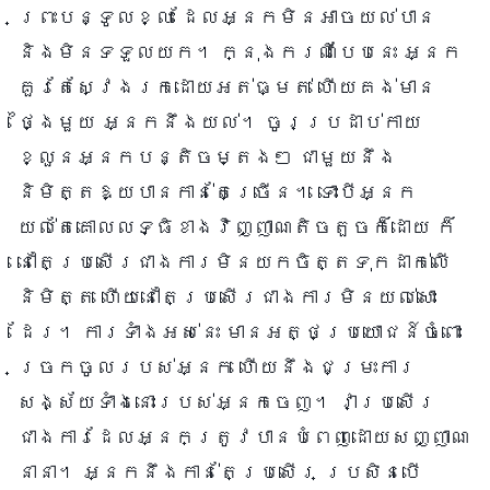
ព្រះបន្ទូលខ្លះ ដែលអ្នកមិនអាចយល់បាន
និងមិនទទួលយក។ ក្នុងករណីបែបនេះ អ្នក
គួរតែស្វែងរកដោយអត់ធ្មត់ ហើយគង់មាន
ថ្ងៃមួយ អ្នកនឹងយល់។ ចូរប្រដាប់កាយ
ខ្លួនអ្នកបន្តិចម្តងៗ ជាមួយនឹង
និមិត្តឱ្យបានកាន់តែច្រើន។ ទោះបីអ្នក
យល់តែគោលលទ្ធិខាងវិញ្ញាណតិចតួចក៏ដោយ ក៏
នៅតែប្រសើរជាងការមិនយកចិត្តទុកដាក់លើ
និមិត្ត ហើយនៅតែប្រសើរជាងការមិនយល់សោះ
ដែរ។ ការទាំងអស់នេះ មានអត្ថប្រយោជន៍ចំពោះ
ច្រកចូលរបស់អ្នក ហើយនឹងជម្រះការ
សង្ស័យទាំងនោះរបស់អ្នកចេញ។ វាប្រសើរ
ជាងការដែលអ្នកត្រូវបានបំពេញដោយសញ្ញាណ
នានា។ អ្នកនឹងកាន់តែប្រសើរ ប្រសិនបើ