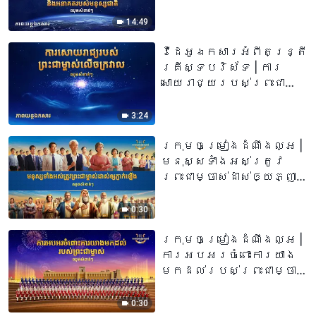
ម្ចាស់លើទីចាប់ផ្ដើម និង
អនាគតរបស់មនុស្សជាតិ
14:49
(ឈុតវីដេអូសំខាន់ៗ)
វីដេអូឯកសារអំពីតន្រ្តី
គ្រីស្ទបរិស័ទ | ការ
សោយរាជ្យរបស់ព្រះជា
ម្ចាស់លើចក្រវាល (ឈុត
វីដេអូសំខាន់ៗ)
3:24
ក្រុមចម្រៀងដំណឹងល្អ |
មនុស្សទាំងអស់ត្រូវ
ព្រះជាម្ចាស់ដាស់ឲ្យភ្ញាក់
ឡើង (ឈុតវីដេអូសំខាន់ៗ)
0:30
ក្រុមចម្រៀងដំណឹងល្អ |
ការអបអរចំពោះការយាង
មកដល់របស់ព្រះជាម្ចាស់
(ឈុតវីដេអូសំខាន់ៗ)
0:30