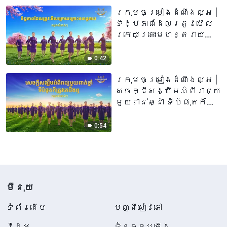
ក្រុមចម្រៀងដំណឹងល្អ |
ទិដ្ឋភាពដែលត្រូវ​មើល
ក្រោយ​គ្រោះ​មហន្តរាយ
(ឈុតវីដេអូសំខាន់ៗ)
0:42
ក្រុមចម្រៀងដំណឹងល្អ |
សេចក្ដីសង្ឃឹមអំពីរាជ្យ
មួយពាន់ឆ្នាំ ទីបំផុតក៏
ត្រូវគេដឹងឮ (ឈុតវីដេអូ
សំខាន់ៗ)
0:54
មីនុយ
ទំព័រ​ដើម
បញ្ជីសៀវភៅ
វីដេអូ
ទំនុកតម្កើង