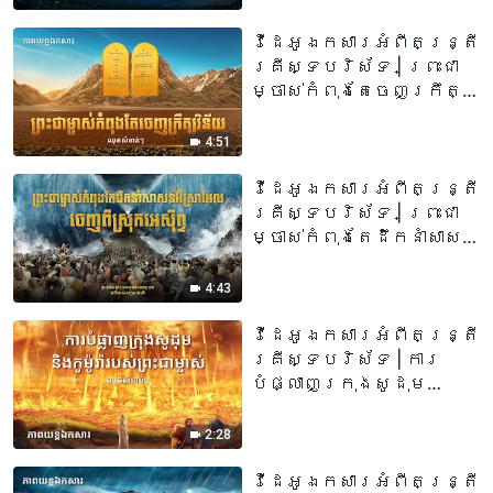
វីដេអូឯកសារអំពីតន្រ្តី
គ្រីស្ទបរិស័ទ | ព្រះជា
ម្ចាស់កំពុងតែចេញក្រឹត្យ
វិន័យ (ឈុតវីដេអូសំខាន់ៗ)
4:51
វីដេអូឯកសារអំពីតន្រ្តី
គ្រីស្ទបរិស័ទ | ព្រះជា
ម្ចាស់កំពុងតែដឹកនាំសាសន៍
អ៊ីស្រាអែលចេញពីស្រុកអេ
ស៊ីព្ទ (ឈុតវីដេអូសំខាន់ៗ)
4:43
វីដេអូឯកសារអំពីតន្រ្តី
គ្រីស្ទបរិស័ទ | ការ
បំផ្លាញក្រុងសូដុម
និងកូម៉ូរ៉ារបស់
ព្រះជាម្ចាស់ (ឈុតវីដេអូ
2:28
សំខាន់ៗ)
វីដេអូឯកសារអំពីតន្រ្តី