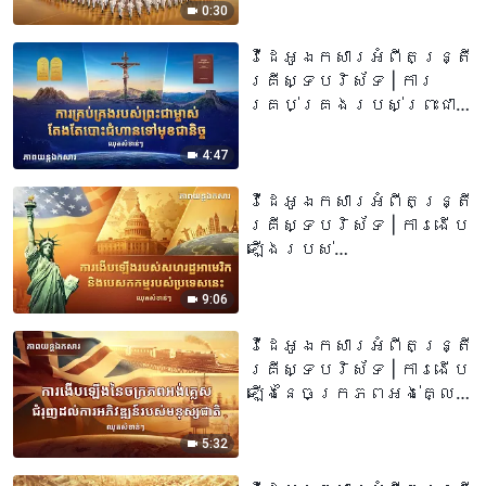
0:30
វីដេអូឯកសារអំពីតន្រ្តី
គ្រីស្ទបរិស័ទ | ការ
គ្រប់គ្រងរបស់ព្រះជា
ម្ចាស់តែងតែបោះជំហានទៅមុខ
ជានិច្ច (ឈុតវីដេអូ
4:47
សំខាន់ៗ)
វីដេអូឯកសារអំពីតន្រ្តី
គ្រីស្ទបរិស័ទ | ការងើប
ឡើងរបស់
សហរដ្ឋអាមេរិក និង
បេសកកម្មរបស់ប្រទេស
9:06
នេះ (ឈុតវីដេអូសំខាន់ៗ)
វីដេអូឯកសារអំពីតន្រ្តី
គ្រីស្ទបរិស័ទ | ការងើប
ឡើងនៃចក្រភពអង់គ្លេស
ជំរុញដល់ការអភិវឌ្ឍន៍
របស់មនុស្សជាតិ (ឈុត
5:32
វីដេអូសំខាន់ៗ)