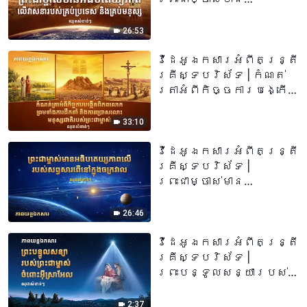
អធិបតេយ្យភាពលើវាសនា
របស់គ្រប់ប្រទេស និង
26:53
គ្រប់មនុស្ស (ឈុតវីដេអូ
សំខាន់ៗ)
វីដេអូឯកសារអំពីតន្រ្តី
គ្រីស្ទបរិស័ទ | កំណត់
ត្រាអំពីកិច្ចការបង្កើត
ពិភពលោក ព្រមទាំងការ
ដឹកនាំ និងការប្រោសលោះ
33:10
មនុស្សជាតិរបស់
ព្រះជាម្ចាស់ (ឈុតវីដេអូ
វីដេអូឯកសារអំពីតន្រ្តី
សំខាន់ៗ)
គ្រីស្ទបរិស័ទ |
ព្រះជាម្ចាស់មាន
អធិបតេយ្យភាពលើរបស់
សព្វសារពើនៅក្នុង
26:46
ចក្រវាល (ឈុតវីដេអូ
សំខាន់ៗ)
វីដេអូឯកសារអំពីតន្រ្តី
គ្រីស្ទបរិស័ទ |
ព្រះបន្ទូលសន្យារបស់
ព្រះជាម្ចាស់ចំពោះអ៊ីស្រាអែល
(ឈុតវីដេអូសំខាន់ៗ)
2:37