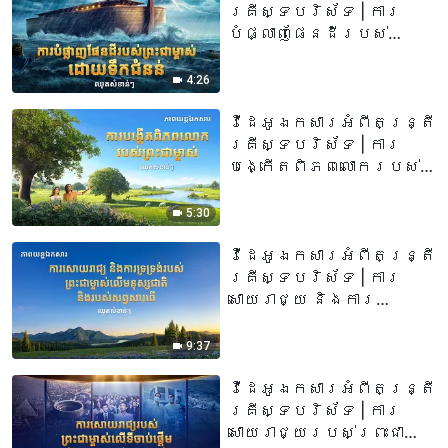
គ្រីស្ទបរិស័ទ | ការ
បំផ្លាញផែនដីរបស់
ព្រះជាម្ចាស់ ដោយទឹក
ជំនន់ (ឈុតវីដេអូសំខាន់ៗ)
4:26
វីដេអូឯកសារអំពីតន្រ្តី
គ្រីស្ទបរិស័ទ | ការ
បង្កើតពិភពលោករបស់
ព្រះជាម្ចាស់ (ឈុតវីដេអូ
សំខាន់ៗ)
5:30
វីដេអូឯកសារអំពីតន្រ្តី
គ្រីស្ទបរិស័ទ | ការ
សោយរាជ្យ និងការ
ទ្រទ្រង់របស់ព្រះជា
ម្ចាស់លើមនុស្សជាតិ និង
9:37
របស់សព្វសារពើ (ឈុត
វីដេអូសំខាន់ៗ)
វីដេអូឯកសារអំពីតន្រ្តី
គ្រីស្ទបរិស័ទ | ការ
សោយរាជ្យរបស់ព្រះជា