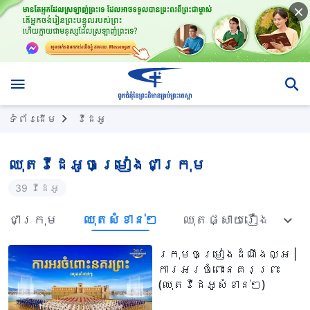
ទំព័រ​ដើម
វីដេអូ
ឈុតវីដេអូចម្រៀង​ជា​ក្រុម
39 វីដេអូ
ង​ជាក្រុម
ឈុតសំខាន់ៗ
ឈុតផ្សាយរឿង
ក្រុមចម្រៀងដំណឹងល្អ |
ការអរចំពោះនគរព្រះ
(ឈុតវីដេអូសំខាន់ៗ)