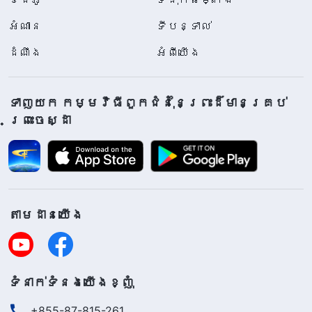
អំណាន
ទីបន្ទាល់
ដំណឹង
អំពីយើង
ទាញយក កម្មវិធីពួកជំនុំនៃព្រះដ៏មានគ្រប់
ព្រះចេស្ដា
តាម​ដាន​យើង​
ទំនាក់​ទំនង​យើង​ខ្ញុំ
+855-87-815-261