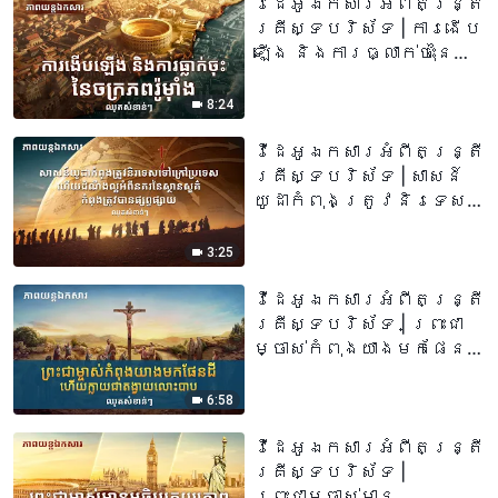
វីដេអូឯកសារអំពីតន្រ្តី
គ្រីស្ទបរិស័ទ | ការងើប
ឡើង និងការធ្លាក់ចុះនៃ
ចក្រភពរ៉ូម៉ាំង (ឈុត
វីដេអូសំខាន់ៗ)
8:24
វីដេអូឯកសារអំពីតន្រ្តី
គ្រីស្ទបរិស័ទ | សាសន៍
យូដាកំពុងត្រូវនិរទេសទៅ
ក្រៅប្រទេស ហើយដំណឹង
ល្អអំពីនគរនៃស្ថានសួគ៌
3:25
កំពុងត្រូវបាន
ផ្សព្វផ្សាយ (ឈុតវីដេអូ
វីដេអូឯកសារអំពីតន្រ្តី
សំខាន់ៗ)
គ្រីស្ទបរិស័ទ | ព្រះជា
ម្ចាស់កំពុងយាងមកផែនដី
ហើយក្លាយជាតង្វាយលោះបាប
(ឈុតវីដេអូសំខាន់ៗ)
6:58
វីដេអូឯកសារអំពីតន្រ្តី
គ្រីស្ទបរិស័ទ |
ព្រះជាម្ចាស់មាន