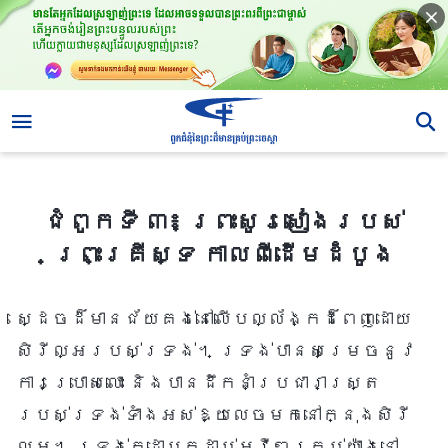
ជំពូកទី ៣៖ ព្រះសូរសៀងរបស់ព្រះគ្រីស្ទ កាលពីដើមដំបូង
ជំពូកទី ៣៖ ព្រះសូរសៀងរបស់
ព្រះគ្រីស្ទ កាលពីដើមដំបូង
ស្ដេចដ៏មានជ័យគង់នៅលើបល្ល័ង្កដ៏ពេញដោយ
សិរីល្អរបស់ទ្រង់។ ទ្រង់បានសម្រេចនូវ
ការប្រោសលោះ និងបានដឹកនាំប្រជារាស្ត្រ
របស់ទ្រង់ទាំងអស់ឱ្យលេចមកនៅក្នុងសិរី
ល្អ។ ទ្រង់ក្ដោបក្ដាប់អ្វីៗគ្រប់យ៉ាងនៅ