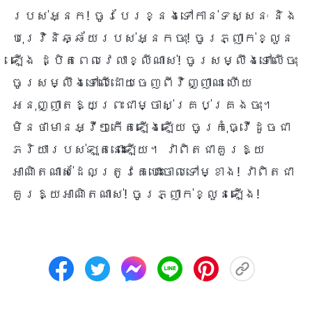
របស់អ្នក! ចូរបែរខ្នងទៅកាន់ទស្សនៈ និង
បុរេវិនិឆ្ឆ័យរបស់អ្នកចុះ! ចូរភ្ញាក់ខ្លួន
ឡើង ដ្បិតពេលវេលាខ្លីណាស់! ចូរសម្លឹងទៅលើចុះ
ចូរសម្លឹងទៅលើដោយចេញពីវិញ្ញាណ ហើយ
អនុញ្ញាតឱ្យព្រះជាម្ចាស់គ្រប់គ្រងចុះ។
មិនថាមានអ្វីៗកើតឡើងឡើយ ចូរកុំធ្វើដូចជា
ភរិយារបស់ឡុតនោះឡើយ។ វាពិតជាគួរឱ្យ
អាណិតណាស់ដែលត្រូវគេបោះចោលទៅម្ខាង! វាពិតជា
គួរឱ្យអាណិតណាស់! ចូរភ្ញាក់ខ្លួនឡើង!