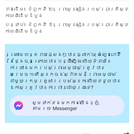
ខាង​ដើម៖
ជំពូកទី ២៖ ព្រះសូរសៀងរបស់ព្រះគ្រីស្ទ
កាលពីដើមដំបូង
បន្ទាប់៖
ជំពូកទី ៥៖ ព្រះសូរសៀងរបស់ព្រះគ្រីស្ទ
កាលពីដើមដំបូង
គ្រោះមហន្តរាយផ្សេងៗបានធ្លាក់ចុះ សំឡេងរោទិ៍
នៃថ្ងៃចុងក្រោយបានបន្លឺឡើង ហើយទំនាយនៃ
ការយាងមករបស់ព្រះអម្ចាស់ត្រូវបាន
សម្រេច។ តើអ្នកចង់ស្វាគមន៍ព្រះអម្ចាស់
ជាមួយក្រុមគ្រួសាររបស់អ្នក ហើយទទួលបាន
ឱកាសត្រូវបានការពារដោយព្រះទេ?
សូមទាក់ទងមកកាន់យើងខ្ញុំ
តាមរយៈ Messenger