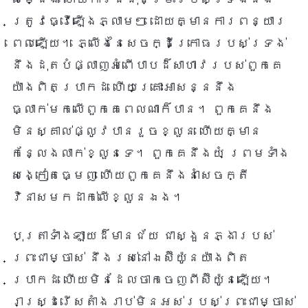
ត្រូវធ្វើឡើងភ្លាមៗ ដោយគ្មានការពន្យារ
ពេលឡើយ។ ភ្លើងនៃសេចក្ដីក្រោធរបស់ទ្រង់
នឹងដុតបំផ្លាញអំពើបាបដ៏សាហាវរបស់ពួកគេ
យ៉ាងពិតប្រាកដ ហើយគ្រោះអាសន្ននឹង
ធ្លាក់មកលើពួកគេពេលណាក៏បាន។ ពួកគេនឹង
មិនស្គាល់ផ្លូវបានរួចខ្លួន ហើយគ្មាន
កន្លែងលាក់ខ្លួនទេ។ ពួកគេនឹងយំ ព្រមទាំង
សង្កៀតធ្មេញ ហើយពួកគេនឹងនាំសេចក្តី
វិនាសមកដាក់លើខ្លួនឯង។
បុត្រាទាំងឡាយដ៏មានជ័យ ជាស្ងួនភ្ងារបស់
ព្រះជាម្ចាស់ នឹងរស់នៅឯស៊ីយ៉ូនយ៉ាងពិត
ប្រាកដ ហើយមិនដែលចាកចេញពីស៊ីយ៉ូនឡើយ។
រាស្ដ្ររើសតាំងរាប់មិនអស់របស់ព្រះជាម្ចាស់