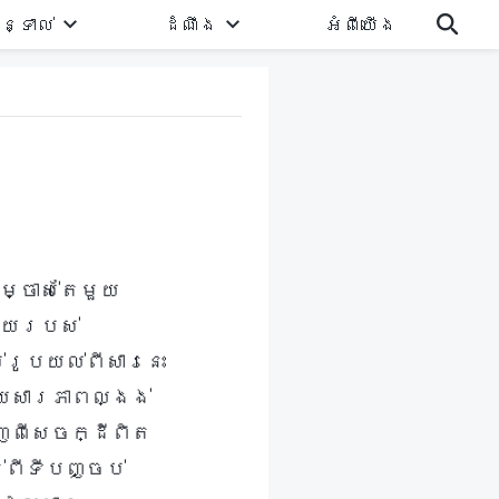
ន្ទាល់
ដំណឹង
អំពីយើង
ម្ចាស់តែមួយ
ទ័យរបស់
់រូបយល់ពីសារនេះ
ោយសារភាពល្ងង់
ញពីសេចក្ដីពិត
់ពីទីបញ្ចប់