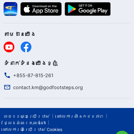
បានកើនឡើង ប៉ុន្តែខ្ញុំនៅតែខ្វះភាពក្លាហាន
ក្នុងការប្រាប់ការពិត។ ខ្ញុំបានដោះស្រាយ
ដោយស្ងៀមស្ងាត់ «ខ្ញុំពិតជាត្រូវធ្វើកិច្ច
ការឱ្យដូចអ្វីដែលបងប្រុស ចូវ បានធ្វើ
តាម​ដាន​យើង​
ដើម្បីប៉ះប៉ូវភាពមិនស្មោះត្រង់របស់ខ្ញុំនៅថ្ងៃ
នេះ»។
ទំនាក់​ទំនង​យើង​ខ្ញុំ
នៅពេលខ្ញុំត្រឡប់ទៅពួកជំនុំវិញ ខ្ញុំបានជួប
+855-87-815-261
ជាមួយអ្នកជំនួយ និងអ្នកដឹកនាំក្រុម
ភ្លាមៗ ដើម្បីផ្តល់ព័ត៌មានលំអិត ធ្វើការ
contact.km@godfootsteps.org
ប្រកបដោយផ្ទាល់ ហើយឱ្យពួកគេចាប់ផ្តើម
ភ្លាមៗ។ បន្ទាប់មកខ្ញុំបានជិះកង់ទៅ
ផ្ទះបងស្រី លី។ ខ្ញុំបានប្រាប់គាត់អំពីផ្លូវ
លក្ខខណ្ឌ​ប្រើប្រាស់​
គោលការណ៍ឯកជនភាព
ថ្លែងអំណរគុណចំពោះ
របស់បង ចូវ ដោយលំអិត ហើយប្រាប់គាត់ឱ្យ
គោលការណ៍ប្រើប្រាស់ Cookies