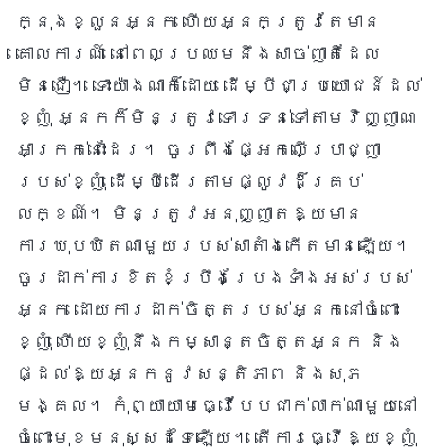
ក្នុងខ្លួនអ្នក ហើយអ្នកត្រូវតែមាន
គោលការណ៍ នៅពេលប្រឈមនឹងសាច់ញាតិដែល
មិនជឿ។ ទោះយ៉ាងណាក៏ដោយ ដើម្បីជាប្រយោជន៍ដល់
ខ្ញុំ អ្នកក៏មិនត្រូវទោរទន់ទៅតាមវិញ្ញាណ
អាក្រក់នោះដែរ។ ចូរពឹងផ្អែកលើប្រាជ្ញា
របស់ខ្ញុំ ដើម្បីដើរតាមផ្លូវដ៏គ្រប់
លក្ខណ៍។ មិនត្រូវអនុញ្ញាតឱ្យមាន
ការឃុបឃិតណាមួយរបស់សាតាំងកើតមានឡើយ។
ចូរដាក់ការខិតខំប្រឹងប្រែងទាំងអស់របស់
អ្នក ដោយការដាក់ចិត្តរបស់អ្នកនៅចំពោះ
ខ្ញុំ ហើយខ្ញុំនឹងកម្សាន្តចិត្តអ្នក និង
ផ្ដល់ឱ្យអ្នកនូវសន្តិភាព និងសុភ
មង្គល។ កុំព្យាយាមធ្វើបែបជាក់លាក់ណាមួយនៅ
ចំពោះមុខមនុស្សដទៃឡើយ។ តើការធ្វើឱ្យខ្ញុំ