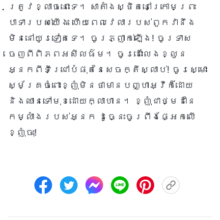
ត្រូវខ្លាចនោះទេ។ សាតាំងស្ថិតនៅក្រោមព្រះ
បាទារបស់យើង ហើយពេលវេលារបស់ពួកវានឹង
មិននៅយូរទៀតទេ។ ចូរភ្ញាក់ឡើង! ចូរទាស
ចេញពីពិភពអសីលធ៌ម។ ចូរដោះលែងខ្លួន
អ្នកពីទីជ្រៅបំផុតនៃសេចក្តីស្លាប់! ចូរស្មោះ
ស្ម័គ្រចំពោះខ្ញុំមិនថាមានបញ្ហាអ្វីក៏ដោយ
និងឈានទៅមុខដោយក្លាហាន។ ខ្ញុំជាថ្មដានៃ
កម្លាំងរបស់អ្នក ដូច្នេះចូរពឹងផ្អែកលើ
ខ្ញុំចុះ!