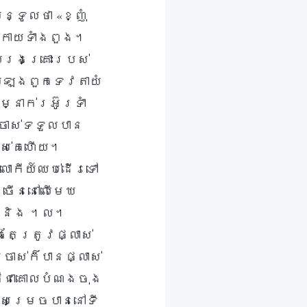
្ទូលថា «ខ្ញុំ
ផ្កាយទាំងពួង។
ាយរងគ្រោះរបស់
ំឡេងពួកទេវតាយំ
្នាក់រអ៊ូរទាំ
ម្ចាស់ទទួលបាន
ស់គេហើយ។
លោកីយ៍ឈប់ដើរទៅ
្រើននៅលើមេឃ
ល។ និង ។ល។
ធតែត្រូវផ្លាស់
ចាស់ក៏បានផ្លាស់
ះគឺជាគោលបំណងចុង
ងសម្រេចបាននៅទី