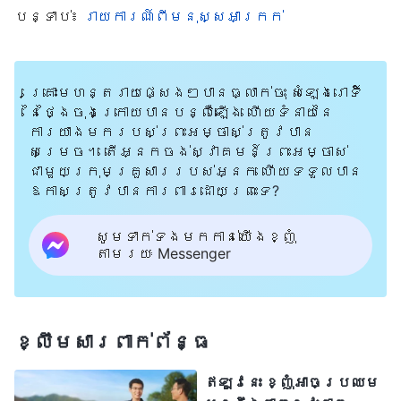
ពួកជំនុំគ្មានសមត្ថភាពវិនិច្ឆ័យទេ។
បន្ទាប់៖
រាយការណ៍ពីមនុស្សអាក្រក់
នៅពេលមានហេតុការណ៍ដែលមនុស្សត្រូវបាន
បំភាន់កើតឡើង ពួកគេឈរបញ្ច្រាសនៅខាង
សាតាំងទៅវិញ។ ពួកគេថែមទាំងមាន
គ្រោះមហន្តរាយផ្សេងៗបានធ្លាក់ចុះ សំឡេងរោទិ៍
នៃថ្ងៃចុងក្រោយបានបន្លឺឡើង ហើយទំនាយនៃ
អារម្មណ៍ថារងអយុត្តិធម៌យ៉ាងខ្លាំងចំពោះការ
ការយាងមករបស់ព្រះអម្ចាស់ត្រូវបាន
ដែលត្រូវហៅថាជាអ្នកបម្រើរបស់សាតាំង។
សម្រេច។ តើអ្នកចង់ស្វាគមន៍ព្រះអម្ចាស់
ជាមួយក្រុមគ្រួសាររបស់អ្នក ហើយទទួលបាន
ទោះបីជាមនុស្សអាចនិយាយថាពួកគេគ្មានសមត្ថ
ឱកាសត្រូវបានការពារដោយព្រះទេ?
ភាពវិនិច្ឆ័យ ពួកគេតែងតែឈរនៅខាងដែល
មិនមែនជាសេចក្ដីពិត ពួកគេមិនដែលឈរនៅ
សូមទាក់ទងមកកាន់យើងខ្ញុំ
តាមរយៈ Messenger
ម្ខាងនៃសេចក្តីពិតនៅចំពេលដែលសំខាន់នោះទេ
ពួកគេមិនដែលក្រោកឈរ និងប្រកែកការពារ
សេចក្ដីពិតឡើយ។ តើពួកគេពិតជាខ្វះនូវ
ខ្លឹមសារ​ពាក់ព័ន្ធ
សមត្ថភាពវិនិច្ឆ័យមែនទេ? ហេតុអ្វីបានជា
ពួកគេបញ្ច្រាសទៅយកខាងសាតាំងទៅវិញ? ហេតុ
ឥឡូវនេះ ខ្ញុំអាចប្រឈម