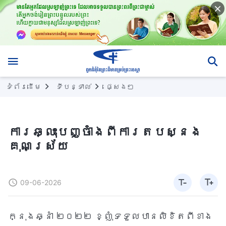
ទំព័រ​ដើម
ទីបន្ទាល់
ផ្សេងៗ
ការឆ្លុះបញ្ចាំងពីការតបស្នង
គុណស្រ័យ
09-06-2026
ក្នុងឆ្នាំ ២០២២ ខ្ញុំទទួលបានលិខិតពីខាង