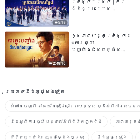
គ្រីស្ទបរិស័ទ | ការ
ជំនុំជម្រះរបស់
ព្រះជាម្ចាស់ត្រូវ
បានបើកសម្ដែង
5:19
ខ្សែភាពយន្តគ្រីស្ទាន
«ការឆ្លុះ
បញ្ចាំងពីសេចក្តីសង្រ្គោះ»
True Testimony of a
Church Elder
2:48:16
ប្រភេទ​វីដេអូ​ផ្សេង​ទៀត​
អំណានចេញពី ភាគ១ នៃសៀវភៅព្រះបន្ទូល ស្ដីអំពីការលេចមក
វីដេអូពីការធ្វើបន្ទាល់អំពីជីវិតពួកជំនុំ
ភាពយន្តទី
ជីវិតពួកជំនុំ៖ ឈុតសម្ដែងចម្រុះ
វីដេអូចម្រៀង​