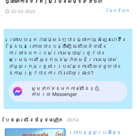
ចូលទៅកាន់ជិវិត | សម្រង់សម្ដីទី ៤៦៣
ចែក​រំលែក
20-03-2022
គ្រោះមហន្តរាយផ្សេងៗបានធ្លាក់ចុះ សំឡេងរោទិ៍នៃ
ថ្ងៃចុងក្រោយបានបន្លឺឡើង ហើយទំនាយនៃ
ការយាងមករបស់ព្រះអម្ចាស់ត្រូវបាន
សម្រេច។ តើអ្នកចង់ស្វាគមន៍ព្រះអម្ចាស់
ជាមួយក្រុមគ្រួសាររបស់អ្នក ហើយទទួលបាន
ឱកាសត្រូវបានការពារដោយព្រះទេ?
សូមទាក់ទងមកកាន់យើងខ្ញុំ
តាមរយៈ Messenger
បែបនេះ​ច្រើនបន្ថែម​ទៀត​
28
/
54
ព្រះបន្ទូលប្រចាំថ្ងៃ