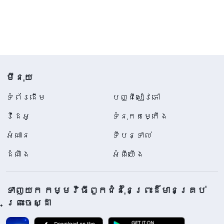
មីនុយ
ទំព័រ​ដើម
បញ្ជីសៀវភៅ
វីដេអូ
ទំនុកតម្កើង
អំណាន
ទីបន្ទាល់
ដំណឹង
អំពីយើង
ទាញយក កម្មវិធីពួកជំនុំនៃព្រះដ៏មានគ្រប់
ព្រះចេស្ដា