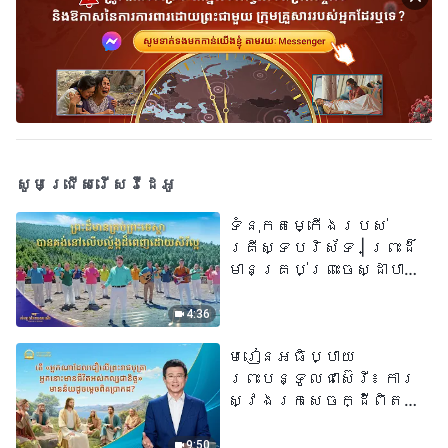
សូមជ្រើសរើសវីដេអូ
ទំនុកតម្កើង​របស់​
គ្រីស្ទបរិស័ទ​ | ព្រះដ៏
មានគ្រប់ព្រះចេស្ដាបាន
គង់នៅលើបល្ល័ង្កដ៏ពេញ
ដោយសិរីល្អ​ | សំឡេងនៃ
4:36
ការសរសើរ ២០២៦
មេរៀនអធិប្បាយ
ព្រះបន្ទូលជាស៊េរី៖ ការ
ស្វែងរកសេចក្ដីពិតនៅ
ក្នុងសេចក្ដីជំនឿ | តើ
«អ្នកណាដែលជឿលើ
9:50