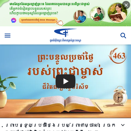
ព្រះបន្ទូលប្រចាំថ្ងៃរបស់ព្រះជាម្ចាស់៖ ច្រក