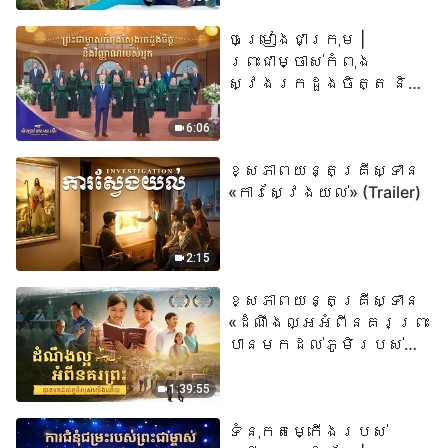
ព្រះរាជបុត្រា អ្នកនោះ
ចម្រៀងជាក្រុម |
មានជីវិតអស់កល្ប
ព្រះជាម្ចាស់កំពុង
ជានិច្ច» មានន័យដូច
ស្វែងរកដួងចិត្ត និង
ម្តេចពិតប្រាកដ?
វិញ្ញាណរបស់អ្នក |
សំឡេងនៃការសរសើរ
6:06
២០២៦
ខ្សែភាពយន្តគ្រីស្ទាន
«ការស្វែងយល់» (Trailer)
2:15
ខ្សែភាពយន្តគ្រីស្ទាន
«ដំណឹងល្អអំពីនគរព្រះ
បានមកដល់​ភូមិរបស់
យើង​ហើយ​»
1:39:55
ទំនុកតម្កើង​របស់​