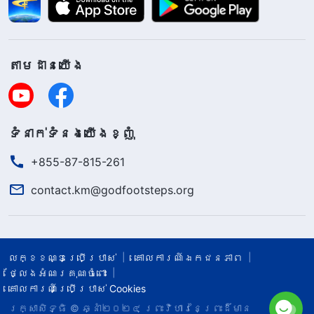
តាម​ដាន​យើង​
ទំនាក់​ទំនង​យើង​ខ្ញុំ
+855-87-815-261
contact.km@godfootsteps.org
លក្ខខណ្ឌ​ប្រើប្រាស់​
គោលការណ៍ឯកជនភាព
ថ្លែងអំណរគុណចំពោះ
គោលការណ៍ប្រើប្រាស់ Cookies
រក្សាសិទ្ធិ © ឆ្នាំ២០២៤
ព្រះ​វិហារនៃព្រះដ៏មាន