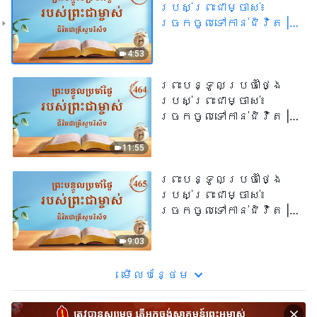
របស់ព្រះជាម្ចាស់៖
ច្រកចូលទៅកាន់ជិវិត |
សម្រង់សម្ដីទី ៤៦៣
4:53
ព្រះបន្ទូលប្រចាំថ្ងៃ
របស់ព្រះជាម្ចាស់៖
ច្រកចូលទៅកាន់ជិវិត |
សម្រង់​សម្ដីទី ៤៦៤
11:55
ព្រះបន្ទូលប្រចាំថ្ងៃ
របស់ព្រះជាម្ចាស់៖
ច្រកចូលទៅកាន់ជិវិត |
សម្រង់​សម្ដីទី ៤៦៥
9:03
មើល​​បន្ថែម​