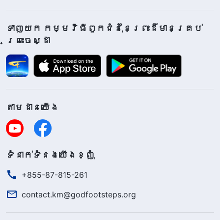
គ្រប់ៗគ្នាដាក់សេចក្ដីជំនឿរបស់គេមកលើខ្ញុំ
ហើយឱ្យមនុស្សគ្រប់ៗគ្នាចុះចូលនឹងខ្ញុំ!
»
ទាញយក កម្មវិធីពួកជំនុំនៃព្រះដ៏មានគ្រប់
ព្រះចេស្ដា
(«សំឡេងផ្គរលាន់ទាំងប្រាំពីរ៖ ថ្លែងទំនាយថា
ដំណឹងល្អនៃនគរព្រះ នឹងផ្សាយទៅពាសពេញ
ទាំងសកលលោក» នៃសៀវភៅ «ព្រះបន្ទូល» ភាគ១៖
។
ការលេចមក និងកិច្ចការរបស់ព្រះជាម្ចាស់)
តាម​ដាន​យើង​
ព្រះសូរសៀងរបស់ព្រះដ៏មានគ្រប់ព្រះចេស្ដា
ប្រៀបដូចជាពន្លឺដ៏អស្ចារ្យ ដែលបាន
ចាំងចែងពីទិសខាងកើត សាយភាយទៅទិស
ទំនាក់​ទំនង​យើង​ខ្ញុំ
ខាងលិច។ រាស្ដ្ររើសតាំងរបស់ព្រះជា
+855-87-815-261
ម្ចាស់ពីប្រទេសនីមួយៗបានផ្សាយដំណឹងល្អនេះ
contact.km@godfootsteps.org
ធ្វើបន្ទាល់ថ្វាយទ្រង់ និងសរសើរតម្កើង
ព្រះជាម្ចាស់ដោយអរសប្បាយ ដ្បិតបានយក