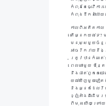
កំពុងតែធ្វើការ
កំពុងដឹកនាំដោយ
កាលពីអតីតកាល ម
តើអ្នកយល់ទេ? ម
មនុស្សមួយចំនួ
អាចរីករាយនឹងព
ត្រូវបានកំណត់
ពេលណាមួយ ប៉ុន្ត
នឹងផាត់ពួកគេចោ
យល់ឃើញមួយទៀតគ
និងអ្នកដែលរី
ខ្ញុំតាំងពីដើ
ពីមុន ហើយក្រោយ