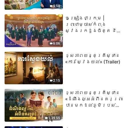
«អ្នកណាដែលជឿលើ
9:50
ព្រះរាជបុត្រា អ្នកនោះ
ចម្រៀងជាក្រុម |
មានជីវិតអស់កល្ប
ព្រះជាម្ចាស់កំពុង
ជានិច្ច» មានន័យដូច
ស្វែងរកដួងចិត្ត និង
ម្តេចពិតប្រាកដ?
វិញ្ញាណរបស់អ្នក |
សំឡេងនៃការសរសើរ
6:06
២០២៦
ខ្សែភាពយន្តគ្រីស្ទាន
«ការស្វែងយល់» (Trailer)
2:15
ខ្សែភាពយន្តគ្រីស្ទាន
«ដំណឹងល្អអំពីនគរព្រះ
បានមកដល់​ភូមិរបស់
យើង​ហើយ​»
1:39:55