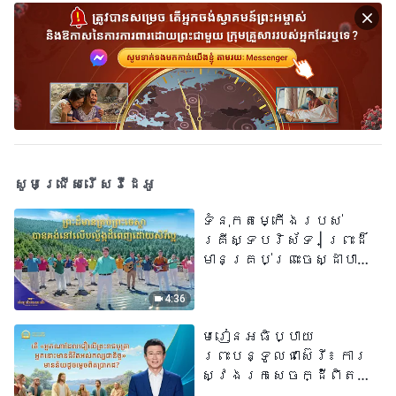
សូមជ្រើសរើសវីដេអូ
ទំនុកតម្កើង​របស់​
គ្រីស្ទបរិស័ទ​ | ព្រះដ៏
មានគ្រប់ព្រះចេស្ដាបាន
គង់នៅលើបល្ល័ង្កដ៏ពេញ
ដោយសិរីល្អ​ | សំឡេងនៃ
4:36
ការសរសើរ ២០២៦
មេរៀនអធិប្បាយ
ព្រះបន្ទូលជាស៊េរី៖ ការ
ស្វែងរកសេចក្ដីពិតនៅ
ក្នុងសេចក្ដីជំនឿ | តើ