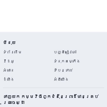
មីនុយ
ទំព័រ​ដើម
បញ្ជីសៀវភៅ
វីដេអូ
ទំនុកតម្កើង
អំណាន
ទីបន្ទាល់
ដំណឹង
អំពីយើង
ទាញយក កម្មវិធីពួកជំនុំនៃព្រះដ៏មានគ្រប់
ព្រះចេស្ដា