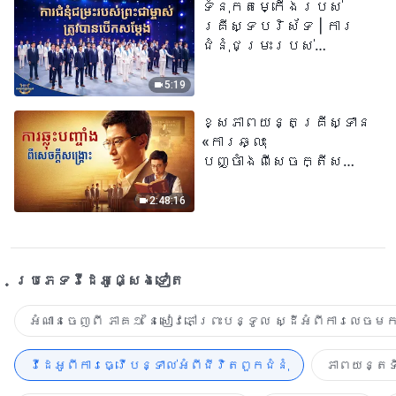
ទំនុកតម្កើង​របស់​
គ្រីស្ទបរិស័ទ | ការ
ជំនុំជម្រះរបស់
ព្រះជាម្ចាស់ត្រូវ
បានបើកសម្ដែង
5:19
ខ្សែភាពយន្តគ្រីស្ទាន
«ការឆ្លុះ
បញ្ចាំងពីសេចក្តីសង្រ្គោះ»
True Testimony of a
Church Elder
2:48:16
ប្រភេទ​វីដេអូ​ផ្សេង​ទៀត​
អំណានចេញពី ភាគ១ នៃសៀវភៅព្រះបន្ទូល ស្ដីអំពីការលេចមក
វីដេអូពីការធ្វើបន្ទាល់អំពីជីវិតពួកជំនុំ
ភាពយន្តទី