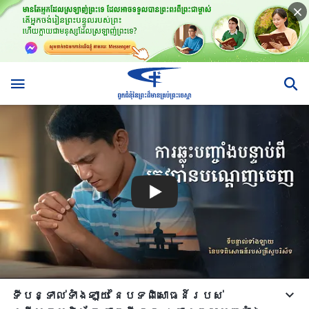
ទីបន្ទាល់ទាំងឡាយ នៃបទពិសោធន៍របស់