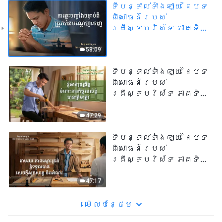
ទីបន្ទាល់ទាំងឡាយ នៃបទ
ពិសោធន៍របស់
គ្រីស្ទបរិស័ទ ភាគទី
១០៩ ការឆ្លុះបញ្ចាំង
បន្ទាប់ពីត្រូវបាន
58:09
បណ្ដេញចេញ
ទីបន្ទាល់ទាំងឡាយ នៃបទ
ពិសោធន៍របស់
គ្រីស្ទបរិស័ទ ភាគទី
១០៨ ខ្ញុំអាច
ប្រព្រឹត្តចំពោះ
47:29
ភារកិច្ចរបស់ខ្ញុំបាន
ត្រឹមត្រូវ
ទីបន្ទាល់ទាំងឡាយ នៃបទ
ពិសោធន៍របស់
គ្រីស្ទបរិស័ទ ភាគទី
១០៧ តាមរយៈភាពស្មោះ
ត្រង់ ខ្ញុំទទួលបាន
47:17
សេចក្តីសុខសាន្ត និង
អំណរ
មើល​​បន្ថែម​