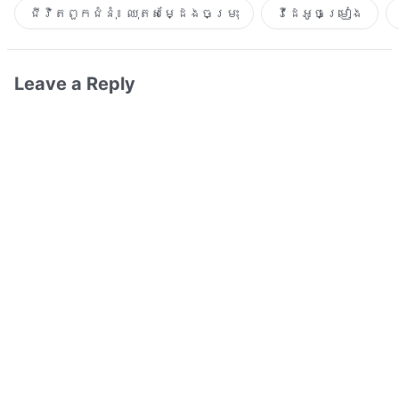
ជីវិតពួកជំនុំ៖ ឈុតសម្ដែងចម្រុះ
វីដេអូចម្រៀង​
Leave a Reply