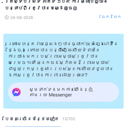
គ្រីស្ទបរិស័ទ ភាគទី ១០៩ ការឆ្លុះបញ្ចាំង
បន្ទាប់ពីត្រូវបានបណ្ដេញចេញ
ចែក​រំលែក
24-06-2026
គ្រោះមហន្តរាយផ្សេងៗបានធ្លាក់ចុះ សំឡេងរោទិ៍នៃ
ថ្ងៃចុងក្រោយបានបន្លឺឡើង ហើយទំនាយនៃ
ការយាងមករបស់ព្រះអម្ចាស់ត្រូវបាន
សម្រេច។ តើអ្នកចង់ស្វាគមន៍ព្រះអម្ចាស់
ជាមួយក្រុមគ្រួសាររបស់អ្នក ហើយទទួលបាន
ឱកាសត្រូវបានការពារដោយព្រះទេ?
សូមទាក់ទងមកកាន់យើងខ្ញុំ
តាមរយៈ Messenger
បែបនេះ​ច្រើនបន្ថែម​ទៀត​
13
/
102