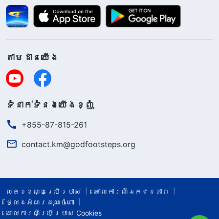
តាម​ដាន​យើង​
ទំនាក់​ទំនង​យើង​ខ្ញុំ
+855-87-815-261
contact.km@godfootsteps.org
លក្ខខណ្ឌ​ប្រើប្រាស់​
គោលការណ៍ឯកជនភាព
ថ្លែងអំណរគុណចំពោះ
គោលការណ៍ប្រើប្រាស់ Cookies