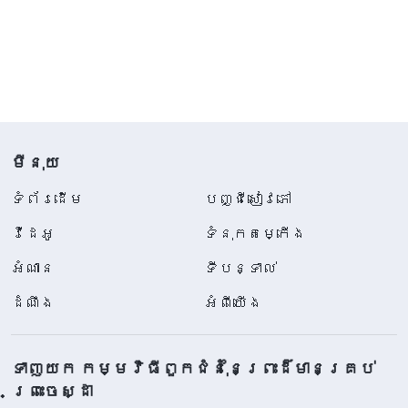
មីនុយ
ទំព័រ​ដើម
បញ្ជីសៀវភៅ
វីដេអូ
ទំនុកតម្កើង
អំណាន
ទីបន្ទាល់
ដំណឹង
អំពីយើង
ទាញយក កម្មវិធីពួកជំនុំនៃព្រះដ៏មានគ្រប់
ព្រះចេស្ដា