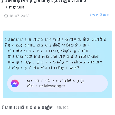
ក្រោយធ្លាក់ខ្លួនឈឺ ក្នុងអំឡុងពេលជំងឺ
រាតត្បាត
ចែក​រំលែក
18-07-2023
គ្រោះមហន្តរាយផ្សេងៗបានធ្លាក់ចុះ សំឡេងរោទិ៍នៃ
ថ្ងៃចុងក្រោយបានបន្លឺឡើង ហើយទំនាយនៃ
ការយាងមករបស់ព្រះអម្ចាស់ត្រូវបាន
សម្រេច។ តើអ្នកចង់ស្វាគមន៍ព្រះអម្ចាស់
ជាមួយក្រុមគ្រួសាររបស់អ្នក ហើយទទួលបាន
ឱកាសត្រូវបានការពារដោយព្រះទេ?
សូមទាក់ទងមកកាន់យើងខ្ញុំ
តាមរយៈ Messenger
បែបនេះ​ច្រើនបន្ថែម​ទៀត​
69
/
102