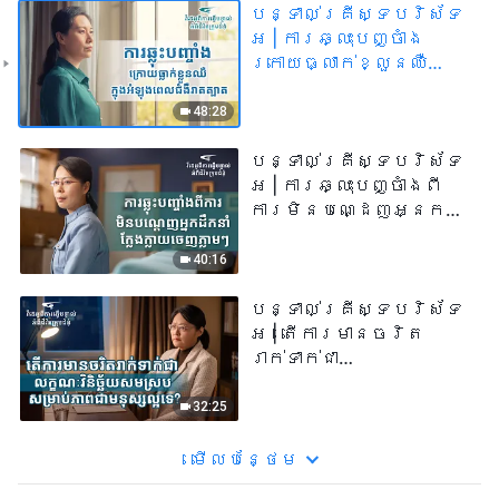
បន្ទាល់គ្រីស្ទបរិស័ទ
អ | ការឆ្លុះបញ្ចាំង
ក្រោយធ្លាក់ខ្លួនឈឺ
ក្នុងអំឡុងពេលជំងឺ
រាតត្បាត
48:28
បន្ទាល់គ្រីស្ទបរិស័ទ
អ | ការឆ្លុះបញ្ចាំងពី
ការមិនបណ្ដេញអ្នក
ដឹកនាំក្លែងក្លាយចេញ
ភ្លាមៗ
40:16
បន្ទាល់គ្រីស្ទបរិស័ទ
អ | តើការមានចរិត
រាក់ទាក់ជា
លក្ខណៈវិនិច្ឆ័យសម
ស្របសម្រាប់ភាពជា
32:25
មនុស្សល្អទេ?
មើល​​បន្ថែម​