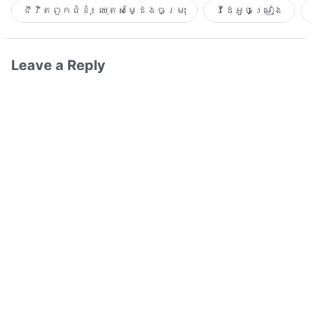
ជីវិតពួកជំនុំ៖ ឈុតសម្ដែងចម្រុះ
វីដេអូចម្រៀង​
Leave a Reply