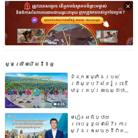
សូមជ្រើសរើសវីដេអូ
ទំនុកតម្កើង​របស់​
គ្រីស្ទបរិស័ទ​ | ព្រះដ៏
មានគ្រប់ព្រះចេស្ដាបាន
គង់នៅលើបល្ល័ង្កដ៏ពេញ
ដោយសិរីល្អ​ | សំឡេងនៃ
4:36
ការសរសើរ ២០២៦
មេរៀនអធិប្បាយ
ព្រះបន្ទូលជាស៊េរី៖ ការ
ស្វែងរកសេចក្ដីពិតនៅ
ក្នុងសេចក្ដីជំនឿ | តើ