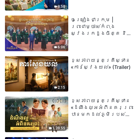
«អ្នកណាដែលជឿលើ
9:50
ព្រះរាជបុត្រា អ្នកនោះ
ចម្រៀងជាក្រុម |
មានជីវិតអស់កល្ប
ព្រះជាម្ចាស់កំពុង
ជានិច្ច» មានន័យដូច
ស្វែងរកដួងចិត្ត និង
ម្តេចពិតប្រាកដ?
វិញ្ញាណរបស់អ្នក |
សំឡេងនៃការសរសើរ
6:06
២០២៦
ខ្សែភាពយន្តគ្រីស្ទាន
«ការស្វែងយល់» (Trailer)
2:15
ខ្សែភាពយន្តគ្រីស្ទាន
«ដំណឹងល្អអំពីនគរព្រះ
បានមកដល់​ភូមិរបស់
យើង​ហើយ​»
1:39:55