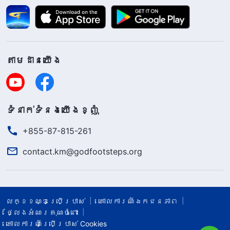
តាម​ដាន​យើង​
ទំនាក់​ទំនង​យើង​ខ្ញុំ
+855-87-815-261
contact.km@godfootsteps.org
លក្ខខណ្ឌ​ប្រើប្រាស់​
គោលការណ៍ឯកជនភាព
ថ្លែងអំណរគុណចំពោះ
គោលការណ៍ប្រើប្រាស់ Cookies