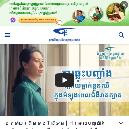
បន្ទាល់គ្រីស្ទបរិស័ទអ | ការឆ្លុះបញ្ចាំង