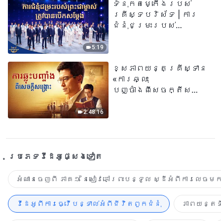
ទំនុកតម្កើង​របស់​
គ្រីស្ទបរិស័ទ | ការ
ជំនុំជម្រះរបស់
ព្រះជាម្ចាស់ត្រូវ
បានបើកសម្ដែង
5:19
ខ្សែភាពយន្តគ្រីស្ទាន
«ការឆ្លុះ
បញ្ចាំងពីសេចក្តីសង្រ្គោះ»
True Testimony of a
Church Elder
2:48:16
ប្រភេទ​វីដេអូ​ផ្សេង​ទៀត​
អំណានចេញពី ភាគ១ នៃសៀវភៅព្រះបន្ទូល ស្ដីអំពីការលេចមក
វីដេអូពីការធ្វើបន្ទាល់អំពីជីវិតពួកជំនុំ
ភាពយន្តទី