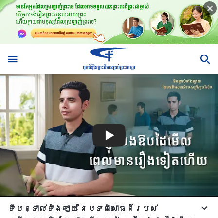
ទីបន្ទាល់ទាំងឡាយ នៃបទពិសោធន៍របស់