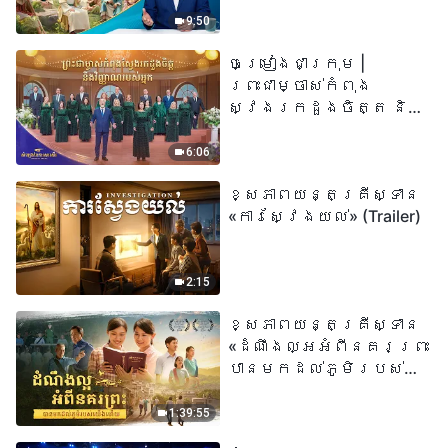
«អ្នកណាដែលជឿលើ
9:50
ព្រះរាជបុត្រា អ្នកនោះ
ចម្រៀងជាក្រុម |
មានជីវិតអស់កល្ប
ព្រះជាម្ចាស់កំពុង
ជានិច្ច» មានន័យដូច
ស្វែងរកដួងចិត្ត និង
ម្តេចពិតប្រាកដ?
វិញ្ញាណរបស់អ្នក |
សំឡេងនៃការសរសើរ
6:06
២០២៦
ខ្សែភាពយន្តគ្រីស្ទាន
«ការស្វែងយល់» (Trailer)
2:15
ខ្សែភាពយន្តគ្រីស្ទាន
«ដំណឹងល្អអំពីនគរព្រះ
បានមកដល់​ភូមិរបស់
យើង​ហើយ​»
1:39:55