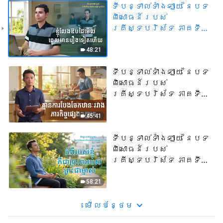
ទីបន្ទាល់ទាំងឡាយ នៃបទ
ពិសោធន៍របស់
គ្រីស្ទបរិស័ទ ភាគទី
១០៥ ខ្ញុំលែងឱបដៃមើល
ពេលមានរឿងទៀតហើយ
48:21
ទីបន្ទាល់ទាំងឡាយ នៃបទ
ពិសោធន៍របស់
គ្រីស្ទបរិស័ទ ភាគទី
១០៤ គ្មានការបែងចែក
ឋានៈរវាងភារកិច្ច
45:41
ផ្សេងៗគ្នាទេ
ទីបន្ទាល់ទាំងឡាយ នៃបទ
ពិសោធន៍របស់
គ្រីស្ទបរិស័ទ ភាគទី
១០៣ ជំងឺរបស់ខ្ញុំគឺជា
ព្រះពររបស់
58:21
ព្រះជាម្ចាស់
មើល​​បន្ថែម​