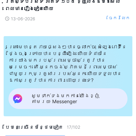
គ្រីស្ទបរិស័ទ ភាគទី ១០៥ ខ្ញុំលែងឱបដៃមើល
ពេលមានរឿងទៀតហើយ
ចែក​រំលែក
13-06-2026
គ្រោះមហន្តរាយផ្សេងៗបានធ្លាក់ចុះ សំឡេងរោទិ៍នៃ
ថ្ងៃចុងក្រោយបានបន្លឺឡើង ហើយទំនាយនៃ
ការយាងមករបស់ព្រះអម្ចាស់ត្រូវបាន
សម្រេច។ តើអ្នកចង់ស្វាគមន៍ព្រះអម្ចាស់
ជាមួយក្រុមគ្រួសាររបស់អ្នក ហើយទទួលបាន
ឱកាសត្រូវបានការពារដោយព្រះទេ?
សូមទាក់ទងមកកាន់យើងខ្ញុំ
តាមរយៈ Messenger
បែបនេះ​ច្រើនបន្ថែម​ទៀត​
17
/
102