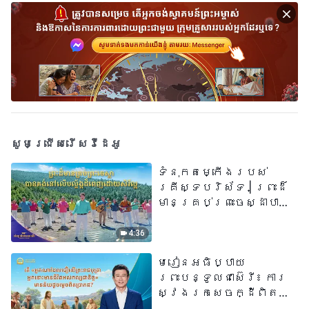
សូមជ្រើសរើសវីដេអូ
ទំនុកតម្កើង​របស់​
គ្រីស្ទបរិស័ទ​ | ព្រះដ៏
មានគ្រប់ព្រះចេស្ដាបាន
គង់នៅលើបល្ល័ង្កដ៏ពេញ
ដោយសិរីល្អ​ | សំឡេងនៃ
4:36
ការសរសើរ ២០២៦
មេរៀនអធិប្បាយ
ព្រះបន្ទូលជាស៊េរី៖ ការ
ស្វែងរកសេចក្ដីពិតនៅ
ក្នុងសេចក្ដីជំនឿ | តើ