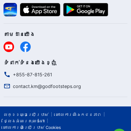
តាម​ដាន​យើង​
ទំនាក់​ទំនង​យើង​ខ្ញុំ
+855-87-815-261
contact.km@godfootsteps.org
លក្ខខណ្ឌ​ប្រើប្រាស់​
គោលការណ៍ឯកជនភាព
ថ្លែងអំណរគុណចំពោះ
គោលការណ៍ប្រើប្រាស់ Cookies