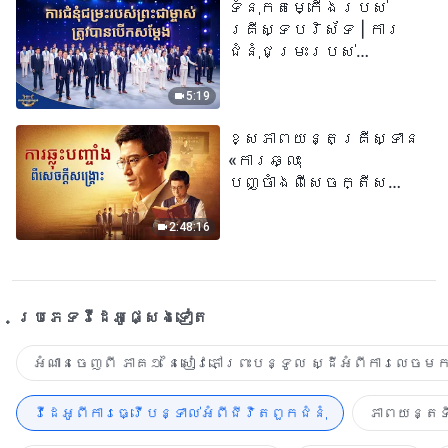
ទំនុកតម្កើង​របស់​
គ្រីស្ទបរិស័ទ | ការ
ជំនុំជម្រះរបស់
ព្រះជាម្ចាស់ត្រូវ
បានបើកសម្ដែង
5:19
ខ្សែភាពយន្តគ្រីស្ទាន
«ការឆ្លុះ
បញ្ចាំងពីសេចក្តីសង្រ្គោះ»
True Testimony of a
Church Elder
2:48:16
ប្រភេទ​វីដេអូ​ផ្សេង​ទៀត​
អំណានចេញពី ភាគ១ នៃសៀវភៅព្រះបន្ទូល ស្ដីអំពីការលេចមក
វីដេអូពីការធ្វើបន្ទាល់អំពីជីវិតពួកជំនុំ
ភាពយន្តទី