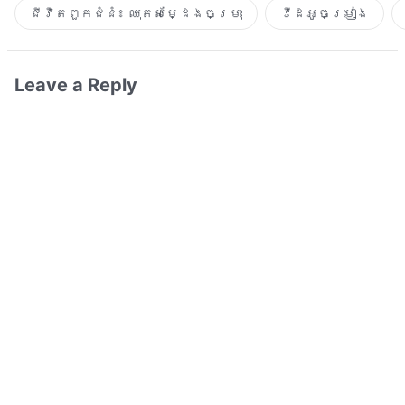
ជីវិតពួកជំនុំ៖ ឈុតសម្ដែងចម្រុះ
វីដេអូចម្រៀង​
Leave a Reply