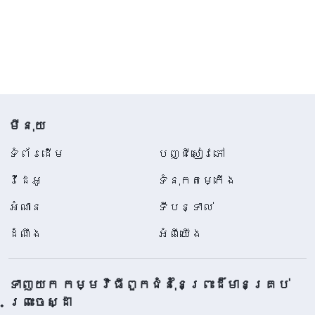
មីនុយ
ទំព័រ​ដើម
បញ្ជីសៀវភៅ
វីដេអូ
ទំនុកតម្កើង
អំណាន
ទីបន្ទាល់
ដំណឹង
អំពីយើង
ទាញយក កម្មវិធីពួកជំនុំនៃព្រះដ៏មានគ្រប់
ព្រះចេស្ដា