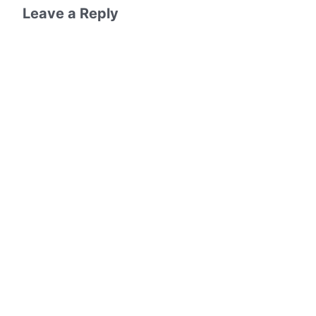
Leave a Reply