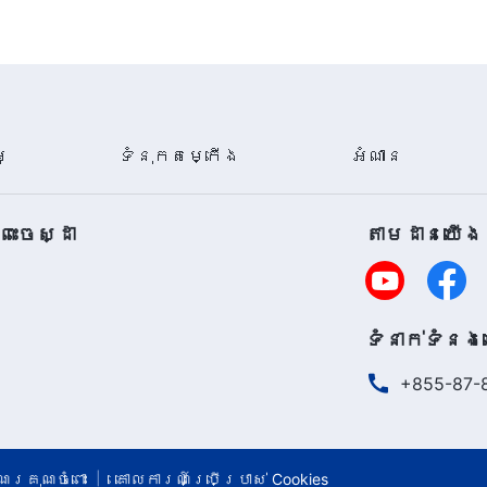
ូ
ទំនុកតម្កើង
អំណាន
ះចេស្ដា
តាម​ដាន​យើង​
ទំនាក់​ទំនង​យ
+855-87-
ណរគុណចំពោះ
គោលការណ៍ប្រើប្រាស់ Cookies