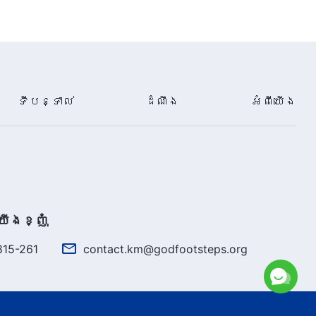
ទីបន្ទាល់
ដំណឹង
អំពីយើង
ើង​ខ្ញុំ
815-261
contact.km@godfootsteps.org