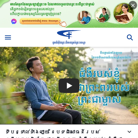
ទីបន្ទាល់ទាំងឡាយ នៃបទពិសោធន៍របស់