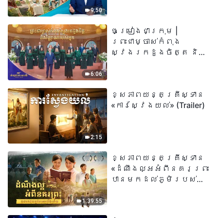
«អ្នកណាដែលជឿលើ
9:50
ព្រះរាជបុត្រា អ្នកនោះ
ចម្រៀងជាក្រុម |
មានជីវិតអស់កល្ប
ព្រះជាម្ចាស់កំពុង
ជានិច្ច» មានន័យដូច
ស្វែងរកដួងចិត្ត និង
ម្តេចពិតប្រាកដ?
វិញ្ញាណរបស់អ្នក |
សំឡេងនៃការសរសើរ
6:06
២០២៦
ខ្សែភាពយន្តគ្រីស្ទាន
«ការស្វែងយល់» (Trailer)
2:15
ខ្សែភាពយន្តគ្រីស្ទាន
«ដំណឹងល្អអំពីនគរព្រះ
បានមកដល់​ភូមិរបស់
យើង​ហើយ​»
1:39:55