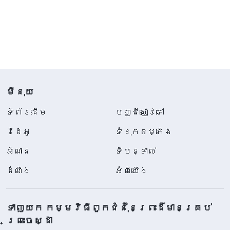
មីនុយ
ទំព័រ​ដើម
បញ្ជីសៀវភៅ
វីដេអូ
ទំនុកតម្កើង
អំណាន
ទីបន្ទាល់
ដំណឹង
អំពីយើង
ទាញយក កម្មវិធីពួកជំនុំនៃព្រះដ៏មានគ្រប់
ព្រះចេស្ដា