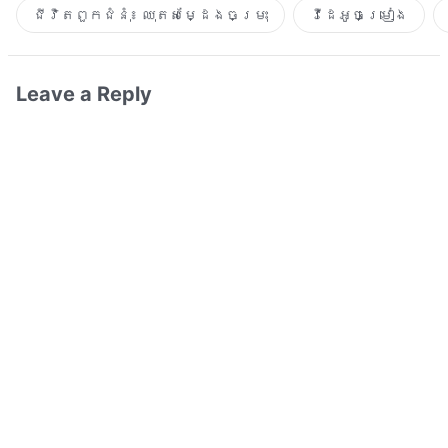
ជីវិតពួកជំនុំ៖ ឈុតសម្ដែងចម្រុះ
វីដេអូចម្រៀង​
Leave a Reply