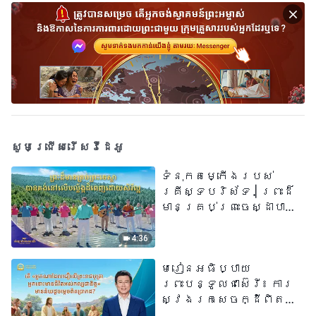
សូមជ្រើសរើសវីដេអូ
ទំនុកតម្កើង​របស់​
គ្រីស្ទបរិស័ទ​ | ព្រះដ៏
មានគ្រប់ព្រះចេស្ដាបាន
គង់នៅលើបល្ល័ង្កដ៏ពេញ
ដោយសិរីល្អ​ | សំឡេងនៃ
4:36
ការសរសើរ ២០២៦
មេរៀនអធិប្បាយ
ព្រះបន្ទូលជាស៊េរី៖ ការ
ស្វែងរកសេចក្ដីពិតនៅ
ក្នុងសេចក្ដីជំនឿ | តើ