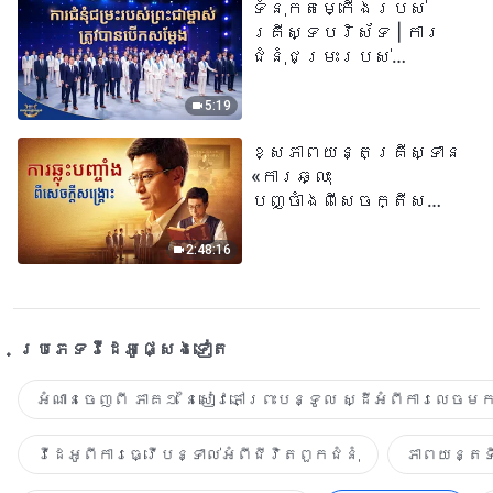
ទំនុកតម្កើង​របស់​
គ្រីស្ទបរិស័ទ | ការ
ជំនុំជម្រះរបស់
ព្រះជាម្ចាស់ត្រូវ
បានបើកសម្ដែង
5:19
ខ្សែភាពយន្តគ្រីស្ទាន
«ការឆ្លុះ
បញ្ចាំងពីសេចក្តីសង្រ្គោះ»
True Testimony of a
Church Elder
2:48:16
ប្រភេទ​វីដេអូ​ផ្សេង​ទៀត​
អំណានចេញពី ភាគ១ នៃសៀវភៅព្រះបន្ទូល ស្ដីអំពីការលេចមក
វីដេអូពីការធ្វើបន្ទាល់អំពីជីវិតពួកជំនុំ
ភាពយន្តទី