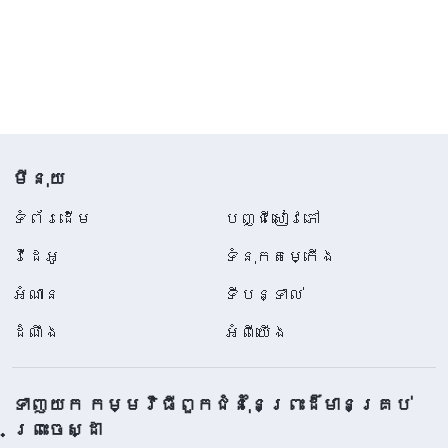
មីនុយ
ទំព័រ​ដើម
បញ្ជីសៀវភៅ
វីដេអូ
ទំនុកតម្កើង
អំណាន
ទីបន្ទាល់
ដំណឹង
អំពីយើង
ទាញយក កម្មវិធីពួកជំនុំនៃព្រះដ៏មានគ្រប់
ព្រះចេស្ដា