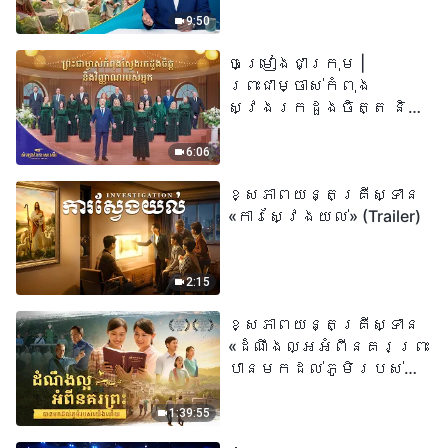
«អ្នកណាដែលជឿលើ
9:50
ព្រះរាជបុត្រា អ្នកនោះ
ចម្រៀងជាក្រុម |
មានជីវិតអស់កល្ប
ព្រះជាម្ចាស់កំពុង
ជានិច្ច» មានន័យដូច
ស្វែងរកដួងចិត្ត និង
ម្តេចពិតប្រាកដ?
វិញ្ញាណរបស់អ្នក |
សំឡេងនៃការសរសើរ
6:06
២០២៦
ខ្សែភាពយន្តគ្រីស្ទាន
«ការស្វែងយល់» (Trailer)
2:15
ខ្សែភាពយន្តគ្រីស្ទាន
«ដំណឹងល្អអំពីនគរព្រះ
បានមកដល់​ភូមិរបស់
យើង​ហើយ​»
1:39:55