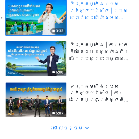
ទំនុកតម្កើង​របស់​
គ្រីស្ទបរិស័ទ | របស់
សព្វសារពើទាំងអស់
ត្រូវតែស្ថិតក្រោមការ
ត្រួតត្រារបស់
3:33
ព្រះជាម្ចាស់
ទំនុកតម្កើង​ | ការយក
កំណើតជាមនុស្សទាំងពីរ
លើករបស់ព្រះជាម្ចាស់គឺ
សម្រាប់សេចក្តីសង្រ្គោះ
របស់មនុស្ស
6:00
ទំនុកតម្កើង​របស់​
គ្រីស្ទបរិស័ទ​ | ការ
ដើរតាមព្រះគ្រីស្ទគឺជា
ការបង្គាប់ពី
ព្រះជាម្ចាស់
5:07
មើល​​បន្ថែម​