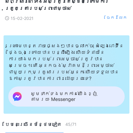
សព្វសារពើទាំងអស់ត្រូវតែស្ថិតក្រោមការ
ត្រួតត្រារបស់ព្រះជាម្ចាស់
ចែក​រំលែក
15-02-2021
គ្រោះមហន្តរាយផ្សេងៗបានធ្លាក់ចុះ សំឡេងរោទិ៍នៃ
ថ្ងៃចុងក្រោយបានបន្លឺឡើង ហើយទំនាយនៃ
ការយាងមករបស់ព្រះអម្ចាស់ត្រូវបាន
សម្រេច។ តើអ្នកចង់ស្វាគមន៍ព្រះអម្ចាស់
ជាមួយក្រុមគ្រួសាររបស់អ្នក ហើយទទួលបាន
ឱកាសត្រូវបានការពារដោយព្រះទេ?
សូមទាក់ទងមកកាន់យើងខ្ញុំ
តាមរយៈ Messenger
បែបនេះ​ច្រើនបន្ថែម​ទៀត​
45
/
71