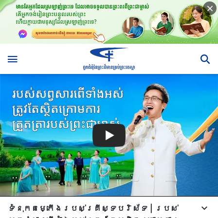
ទំនុកតម្កើង​របស់​គ្រីស្ទបរិស័ទ | របស់