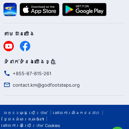
តាម​ដាន​យើង​
ទំនាក់​ទំនង​យើង​ខ្ញុំ
+855-87-815-261
contact.km@godfootsteps.org
លក្ខខណ្ឌ​ប្រើប្រាស់​
គោលការណ៍ឯកជនភាព
ថ្លែងអំណរគុណចំពោះ
គោលការណ៍ប្រើប្រាស់ Cookies