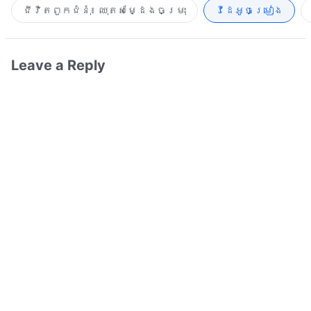
ជីវិតពួកជំនុំ៖ ឈុតសម្ដែងចម្រុះ
វីដេអូចម្រៀង​
Leave a Reply