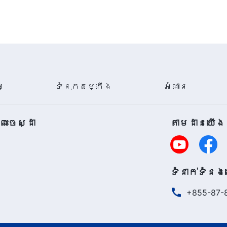
ូ
ទំនុកតម្កើង
អំណាន
ះចេស្ដា
តាម​ដាន​យើង​
ទំនាក់​ទំនង​យ
+855-87-