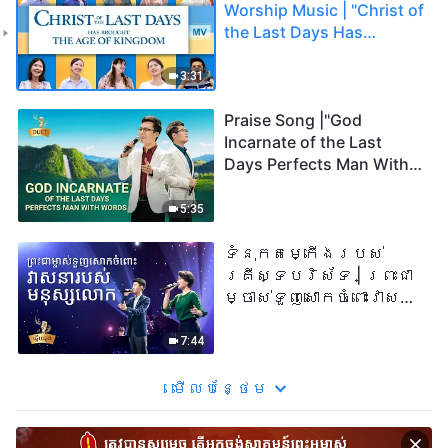
Worship Music | "Christ of
the Last Days Has
Brought the Age of
Kingdom"
3:31
Praise Song |"God
Incarnate of the Last
Days Perfects Man With
Words"
5:35
ទំនុកតម្កើង​របស់​
គ្រីស្ទបរិស័ទ | ព្រះជា
ម្ចាស់ទួញសោកចំពោះវាសនា
របស់មនុស្សលោក
7:44
មើល​​បន្ថែម​