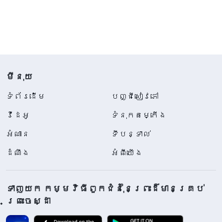
មីនុយ
ទំព័រ​ដើម
បញ្ជីសៀវភៅ
វីដេអូ
ទំនុកតម្កើង
អំណាន
ទីបន្ទាល់
ដំណឹង
អំពីយើង
ទាញយក កម្មវិធីពួកជំនុំនៃព្រះដ៏មានគ្រប់
ព្រះចេស្ដា