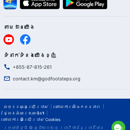
តាម​ដាន​យើង​
ទំនាក់​ទំនង​យើង​ខ្ញុំ
+855-87-815-261
contact.km@godfootsteps.org
លក្ខខណ្ឌ​ប្រើប្រាស់​
គោលការណ៍ឯកជនភាព
ថ្លែងអំណរគុណចំពោះ
គោលការណ៍ប្រើប្រាស់ Cookies
រក្សាសិទ្ធិ © ឆ្នាំ២០២៤
ព្រះ​វិហារនៃព្រះដ៏មាន