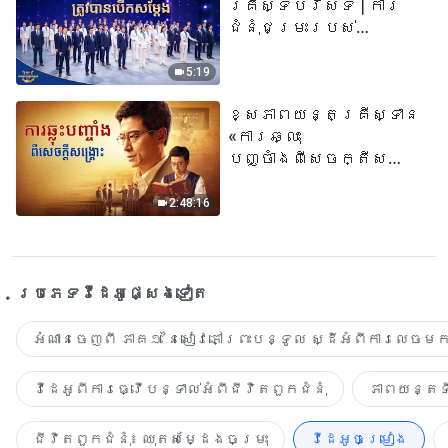
គ្រីស្ទបរិស័ទ | ការ
ជំនុំជម្រះរបស់
ព្រះជាម្ចាស់ត្រូវ
បានបើកសម្ដែង
5:19
ខ្សែភាពយន្តគ្រីស្ទាន
«ការឆ្លុះ
បញ្ចាំងពីសេចក្តីសង្រ្គោះ»
True Testimony of a
Church Elder
2:48:16
ប្រភេទ​វីដេអូ​ផ្សេង​ទៀត​
អំណានចេញពី ភាគ១ នៃសៀវភៅព្រះបន្ទូល ស្ដីអំពីការលេចមក
វីដេអូពីការធ្វើបន្ទាល់អំពីជីវិតពួកជំនុំ
ភាពយន្តទី
ជីវិតពួកជំនុំ៖ ឈុតសម្ដែងចម្រុះ
វីដេអូចម្រៀង​