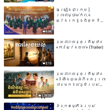
ព្រះរាជបុត្រា អ្នកនោះ
ចម្រៀងជាក្រុម |
មានជីវិតអស់កល្ប
ព្រះជាម្ចាស់កំពុង
ជានិច្ច» មានន័យដូច
ស្វែងរកដួងចិត្ត និង
ម្តេចពិតប្រាកដ?
វិញ្ញាណរបស់អ្នក |
សំឡេងនៃការសរសើរ
6:06
២០២៦
ខ្សែភាពយន្តគ្រីស្ទាន
«ការស្វែងយល់» (Trailer)
2:15
ខ្សែភាពយន្តគ្រីស្ទាន
«ដំណឹងល្អអំពីនគរព្រះ
បានមកដល់​ភូមិរបស់
យើង​ហើយ​»
1:39:55
ទំនុកតម្កើង​របស់​