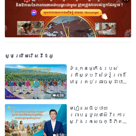
សូមជ្រើសរើសវីដេអូ
ទំនុកតម្កើង​របស់​
គ្រីស្ទបរិស័ទ​ | ព្រះដ៏
មានគ្រប់ព្រះចេស្ដាបាន
គង់នៅលើបល្ល័ង្កដ៏ពេញ
ដោយសិរីល្អ​ | សំឡេងនៃ
4:36
ការសរសើរ ២០២៦
មេរៀនអធិប្បាយ
ព្រះបន្ទូលជាស៊េរី៖ ការ
ស្វែងរកសេចក្ដីពិតនៅ
ក្នុងសេចក្ដីជំនឿ | តើ
«អ្នកណាដែលជឿលើ
9:50