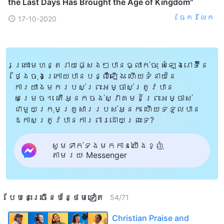
the Last Days Has Brought the Age of Kingdom"
ចែក​រំលែក
17-10-2020
គ្រោះមហន្តរាយផ្សេងៗបានធ្លាក់ចុះ សំឡេងរោទិ៍នៃ
ថ្ងៃចុងក្រោយបានបន្លឺឡើង ហើយទំនាយនៃ
ការយាងមករបស់ព្រះអម្ចាស់ត្រូវបាន
សម្រេច។ តើអ្នកចង់ស្វាគមន៍ព្រះអម្ចាស់
ជាមួយក្រុមគ្រួសាររបស់អ្នក ហើយទទួលបាន
ឱកាសត្រូវបានការពារដោយព្រះទេ?
សូមទាក់ទងមកកាន់យើងខ្ញុំ
តាមរយៈ Messenger
បែបនេះ​ច្រើនបន្ថែម​ទៀត​
54
/
71
Christian Praise and