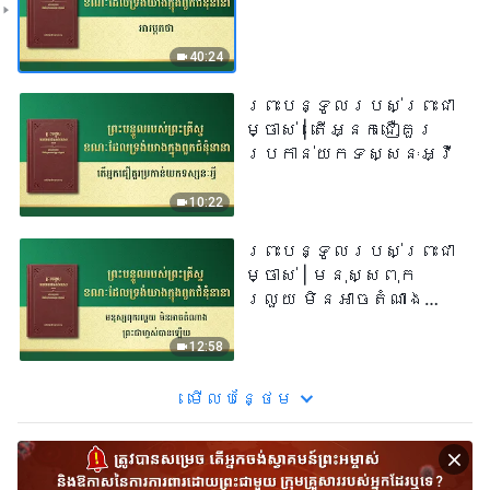
40:24
ព្រះបន្ទូល​របស់​ព្រះ​ជា​
ម្ចាស់ | តើអ្នកជឿគួរ
ប្រកាន់យកទស្សនៈអ្វី
10:22
ព្រះបន្ទូល​របស់​ព្រះ​ជា​
ម្ចាស់ | មនុស្សពុក
រលួយ មិនអាចតំណាង
ព្រះជាម្ចាស់បានឡើយ
12:58
មើល​​បន្ថែម​