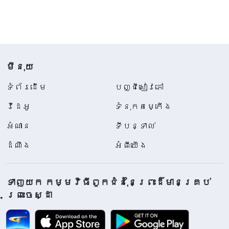
មីនុយ
ទំព័រ​ដើម
បញ្ជីសៀវភៅ
វីដេអូ
ទំនុកតម្កើង
អំណាន
ទីបន្ទាល់
ដំណឹង
អំពីយើង
ទាញយក កម្មវិធីពួកជំនុំនៃព្រះដ៏មានគ្រប់
ព្រះចេស្ដា