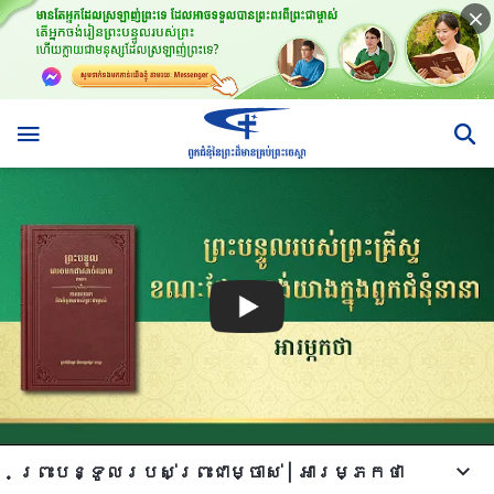
ព្រះបន្ទូល​របស់​ព្រះ​ជា​ម្ចាស់ | អារម្ភកថា