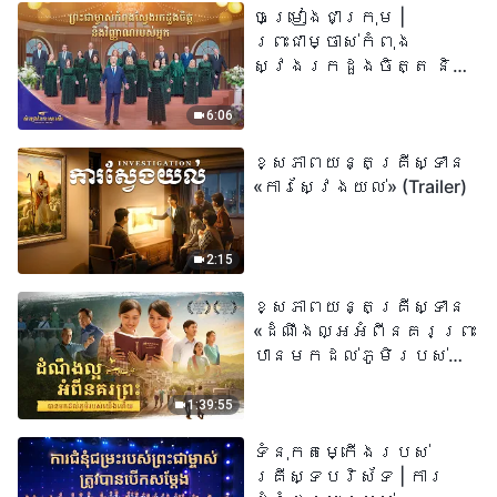
ចម្រៀងជាក្រុម |
មានជីវិតអស់កល្ប
ព្រះជាម្ចាស់កំពុង
ជានិច្ច» មានន័យដូច
ស្វែងរកដួងចិត្ត និង
ម្តេចពិតប្រាកដ?
វិញ្ញាណរបស់អ្នក |
សំឡេងនៃការសរសើរ
6:06
២០២៦
ខ្សែភាពយន្តគ្រីស្ទាន
«ការស្វែងយល់» (Trailer)
2:15
ខ្សែភាពយន្តគ្រីស្ទាន
«ដំណឹងល្អអំពីនគរព្រះ
បានមកដល់​ភូមិរបស់
យើង​ហើយ​»
1:39:55
ទំនុកតម្កើង​របស់​
គ្រីស្ទបរិស័ទ | ការ