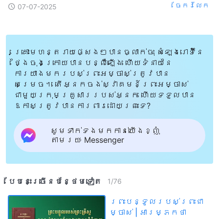
ចែក​រំលែក
07-07-2025
គ្រោះមហន្តរាយផ្សេងៗបានធ្លាក់ចុះ សំឡេងរោទិ៍នៃ
ថ្ងៃចុងក្រោយបានបន្លឺឡើង ហើយទំនាយនៃ
ការយាងមករបស់ព្រះអម្ចាស់ត្រូវបាន
សម្រេច។ តើអ្នកចង់ស្វាគមន៍ព្រះអម្ចាស់
ជាមួយក្រុមគ្រួសាររបស់អ្នក ហើយទទួលបាន
ឱកាសត្រូវបានការពារដោយព្រះទេ?
សូមទាក់ទងមកកាន់យើងខ្ញុំ
តាមរយៈ Messenger
បែបនេះ​ច្រើនបន្ថែម​ទៀត​
1
/
76
ព្រះបន្ទូល​របស់​ព្រះ​ជា​
ម្ចាស់ | អារម្ភកថា