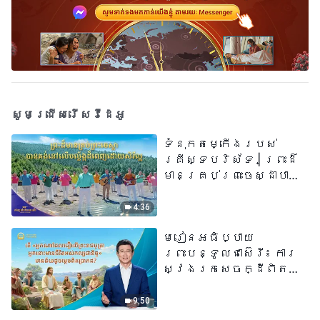
សូមជ្រើសរើសវីដេអូ
ទំនុកតម្កើង​របស់​
គ្រីស្ទបរិស័ទ​ | ព្រះដ៏
មានគ្រប់ព្រះចេស្ដាបាន
គង់នៅលើបល្ល័ង្កដ៏ពេញ
ដោយសិរីល្អ​ | សំឡេងនៃ
4:36
ការសរសើរ ២០២៦
មេរៀនអធិប្បាយ
ព្រះបន្ទូលជាស៊េរី៖ ការ
ស្វែងរកសេចក្ដីពិតនៅ
ក្នុងសេចក្ដីជំនឿ | តើ
«អ្នកណាដែលជឿលើ
9:50
ព្រះរាជបុត្រា អ្នកនោះ