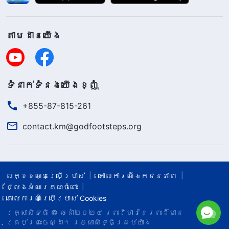
តាម​ដាន​យើង​
ទំនាក់​ទំនង​យើង​ខ្ញុំ
+855-87-815-261
contact.km@godfootsteps.org
លក្ខខណ្ឌ​ប្រើប្រាស់​
គោលការណ៍ឯកជនភាព
ថ្លែងអំណរគុណចំពោះ
គោលការណ៍ប្រើប្រាស់ Cookies
រក្សាសិទ្ធិ © ឆ្នាំ២០២៤
ព្រះ​វិហារនៃព្រះដ៏មាន
គ្រប់ព្រះចេស្ដា។
រក្សាសិទ្ធិគ្រប់យ៉ាង