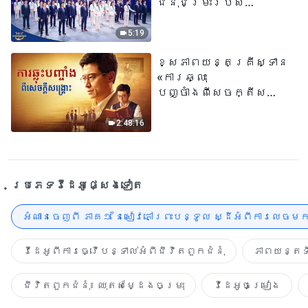
ជំនុំជម្រះរបស់
ព្រះជាម្ចាស់ត្រូវ
បានបើកសម្ដែង
5:19
ខ្សែភាពយន្តគ្រីស្ទាន
«ការឆ្លុះ
បញ្ចាំងពីសេចក្តីសង្រ្គោះ»
True Testimony of a
Church Elder
2:48:16
ប្រភេទ​វីដេអូ​ផ្សេង​ទៀត​
អំណានចេញពី ភាគ១ នៃសៀវភៅព្រះបន្ទូល ស្ដីអំពីការលេចមក
វីដេអូពីការធ្វើបន្ទាល់អំពីជីវិតពួកជំនុំ
ភាពយន្តទី
ជីវិតពួកជំនុំ៖ ឈុតសម្ដែងចម្រុះ
វីដេអូចម្រៀង​