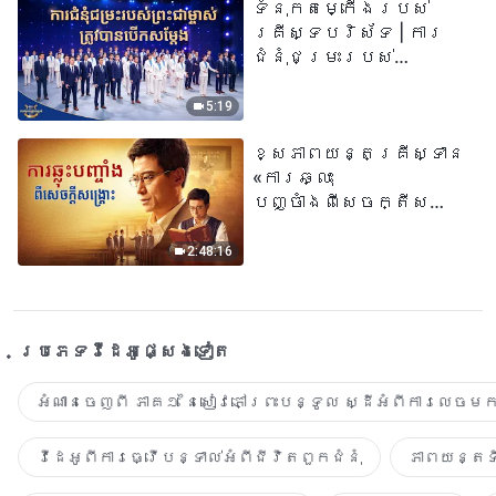
ទំនុកតម្កើង​របស់​
គ្រីស្ទបរិស័ទ | ការ
ជំនុំជម្រះរបស់
ព្រះជាម្ចាស់ត្រូវ
បានបើកសម្ដែង
5:19
ខ្សែភាពយន្តគ្រីស្ទាន
«ការឆ្លុះ
បញ្ចាំងពីសេចក្តីសង្រ្គោះ»
True Testimony of a
Church Elder
2:48:16
ប្រភេទ​វីដេអូ​ផ្សេង​ទៀត​
អំណានចេញពី ភាគ១ នៃសៀវភៅព្រះបន្ទូល ស្ដីអំពីការលេចមក
វីដេអូពីការធ្វើបន្ទាល់អំពីជីវិតពួកជំនុំ
ភាពយន្តទី