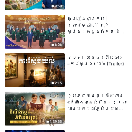
«អ្នកណាដែលជឿលើ
9:50
ព្រះរាជបុត្រា អ្នកនោះ
ចម្រៀងជាក្រុម |
មានជីវិតអស់កល្ប
ព្រះជាម្ចាស់កំពុង
ជានិច្ច» មានន័យដូច
ស្វែងរកដួងចិត្ត និង
ម្តេចពិតប្រាកដ?
វិញ្ញាណរបស់អ្នក |
សំឡេងនៃការសរសើរ
6:06
២០២៦
ខ្សែភាពយន្តគ្រីស្ទាន
«ការស្វែងយល់» (Trailer)
2:15
ខ្សែភាពយន្តគ្រីស្ទាន
«ដំណឹងល្អអំពីនគរព្រះ
បានមកដល់​ភូមិរបស់
យើង​ហើយ​»
1:39:55