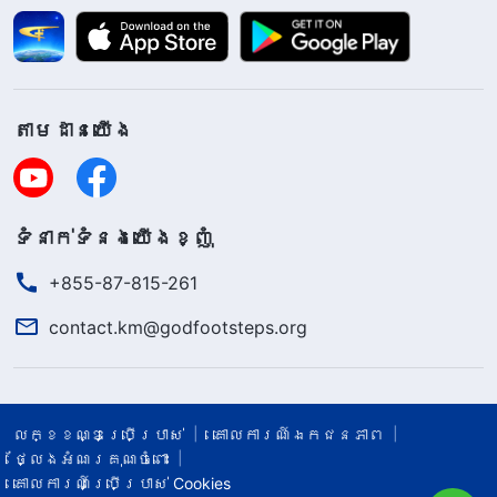
តាម​ដាន​យើង​
ទំនាក់​ទំនង​យើង​ខ្ញុំ
+855-87-815-261
contact.km@godfootsteps.org
លក្ខខណ្ឌ​ប្រើប្រាស់​
គោលការណ៍ឯកជនភាព
ថ្លែងអំណរគុណចំពោះ
គោលការណ៍ប្រើប្រាស់ Cookies