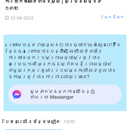
ការយកកំណើតជាមនុស្ស | សម្រង់សម្ដីទី
១៣២
ចែក​រំលែក
22-08-2022
គ្រោះមហន្តរាយផ្សេងៗបានធ្លាក់ចុះ សំឡេងរោទិ៍នៃ
ថ្ងៃចុងក្រោយបានបន្លឺឡើង ហើយទំនាយនៃ
ការយាងមករបស់ព្រះអម្ចាស់ត្រូវបាន
សម្រេច។ តើអ្នកចង់ស្វាគមន៍ព្រះអម្ចាស់
ជាមួយក្រុមគ្រួសាររបស់អ្នក ហើយទទួលបាន
ឱកាសត្រូវបានការពារដោយព្រះទេ?
សូមទាក់ទងមកកាន់យើងខ្ញុំ
តាមរយៈ Messenger
បែបនេះ​ច្រើនបន្ថែម​ទៀត​
13
/
20