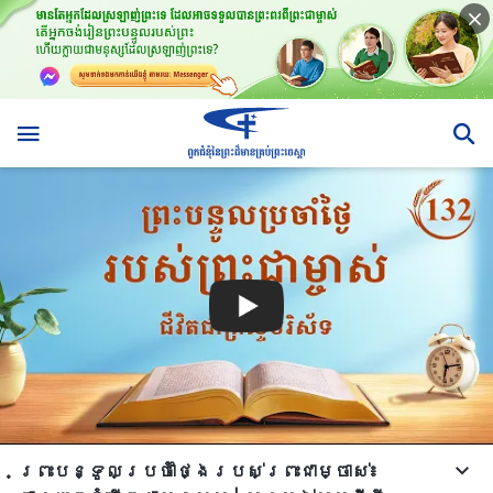
ព្រះបន្ទូលប្រចាំថ្ងៃរបស់ព្រះជាម្ចាស់៖