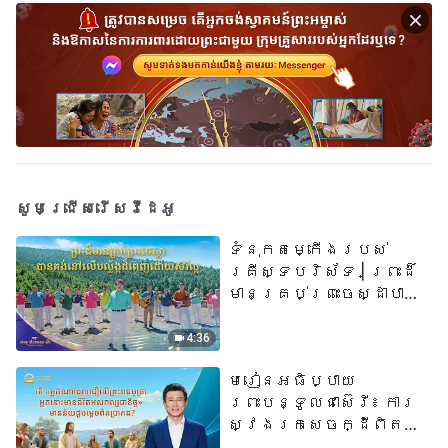
សូមជ្រើសរើសវីដេអូ
ទំនុកតម្កើង​របស់​
គ្រីស្ទបរិស័ទ​ | ព្រះដ៏
មានគ្រប់ព្រះចេស្ដាបាន
គង់នៅលើបល្ល័ង្កដ៏ពេញ
ដោយសិរីល្អ​ | សំឡេងនៃ
4:36
ការសរសើរ ២០២៦
មេរៀនអធិប្បាយ
ព្រះបន្ទូលជាស៊េរី៖ ការ
ស្វែងរកសេចក្ដីពិតនៅ
ក្នុងសេចក្ដីជំនឿ | តើ