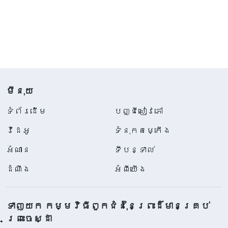
មីនុយ
ទំព័រ​ដើម
បញ្ជីសៀវភៅ
វីដេអូ
ទំនុកតម្កើង
អំណាន
ទីបន្ទាល់
ដំណឹង
អំពីយើង
ទាញយក កម្មវិធីពួកជំនុំនៃព្រះដ៏មានគ្រប់
ព្រះចេស្ដា