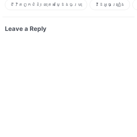
ជីវិតពួកជំនុំ៖ ឈុតសម្ដែងចម្រុះ
វីដេអូចម្រៀង​
Leave a Reply