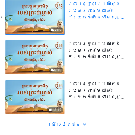
ព្រះបន្ទូលប្រចាំថ្ងៃ
របស់ព្រះជាម្ចាស់៖
ការយកកំណើតជាមនុស្ស
| សម្រង់សម្ដីទី ១៣២
7:02
ព្រះបន្ទូលប្រចាំថ្ងៃ
របស់ព្រះជាម្ចាស់៖
ការយកកំណើតជាមនុស្ស
| សម្រង់សម្ដីទី ១៣៣
8:18
ព្រះបន្ទូលប្រចាំថ្ងៃ
របស់ព្រះជាម្ចាស់៖
ការយកកំណើតជាមនុស្ស
| សម្រង់សម្ដីទី ១៣៤
13:12
មើល​​បន្ថែម​