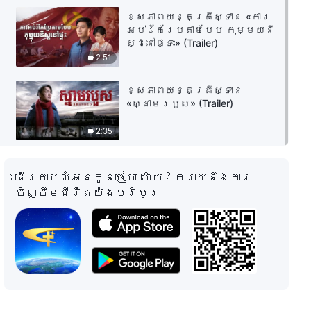
ខ្សែភាពយន្តគ្រីស្ទាន «ការ
អប់រំកែប្រែតាមបែប កុម្មុយនី
ស្ដនៅផ្ទះ» (Trailer)
2:51
ខ្សែភាពយន្តគ្រីស្ទាន
«ស្នាមរបួស» (Trailer)
2:35
ដើរតាមលំអានកូនចៀម ហើយរីករាយនឹងការ
ចិញ្ចឹមជីវិតយ៉ាងបរិបូរ