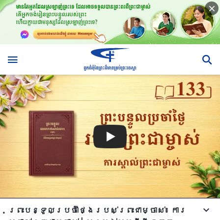
ព្រះបន្ទូលប្រចាំថ្ងៃរបស់ព្រះជាម្ចាស់៖ ការ