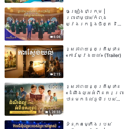
ព្រះរាជបុត្រា អ្នកនោះ
ចម្រៀងជាក្រុម |
មានជីវិតអស់កល្ប
ព្រះជាម្ចាស់កំពុង
ជានិច្ច» មានន័យដូច
ស្វែងរកដួងចិត្ត និង
ម្តេចពិតប្រាកដ?
វិញ្ញាណរបស់អ្នក |
សំឡេងនៃការសរសើរ
6:06
២០២៦
ខ្សែភាពយន្តគ្រីស្ទាន
«ការស្វែងយល់» (Trailer)
2:15
ខ្សែភាពយន្តគ្រីស្ទាន
«ដំណឹងល្អអំពីនគរព្រះ
បានមកដល់​ភូមិរបស់
យើង​ហើយ​»
1:39:55
ទំនុកតម្កើង​របស់​