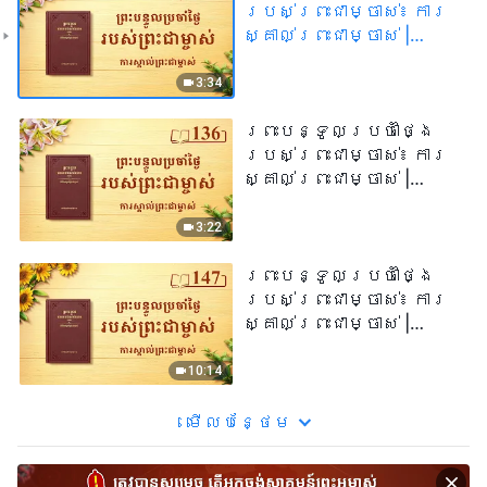
របស់ព្រះជាម្ចាស់៖ ការ
ស្គាល់ព្រះជាម្ចាស់ |
សម្រង់​សម្ដីទី ១៣៣
3:34
ព្រះបន្ទូលប្រចាំថ្ងៃ
របស់ព្រះជាម្ចាស់៖ ការ
ស្គាល់ព្រះជាម្ចាស់ |
សម្រង់​សម្ដីទី ១៣៦
3:22
ព្រះបន្ទូលប្រចាំថ្ងៃ
របស់ព្រះជាម្ចាស់៖ ការ
ស្គាល់ព្រះជាម្ចាស់ |
សម្រង់​សម្ដីទី ១៤៧
10:14
មើល​​បន្ថែម​