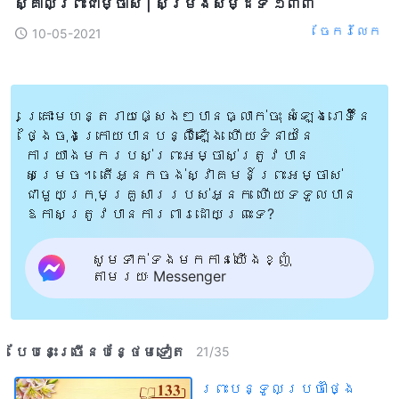
ស្គាល់ព្រះជាម្ចាស់ | សម្រង់​សម្ដីទី ១៣៣
ចែក​រំលែក
10-05-2021
គ្រោះមហន្តរាយផ្សេងៗបានធ្លាក់ចុះ សំឡេងរោទិ៍នៃ
ថ្ងៃចុងក្រោយបានបន្លឺឡើង ហើយទំនាយនៃ
ការយាងមករបស់ព្រះអម្ចាស់ត្រូវបាន
សម្រេច។ តើអ្នកចង់ស្វាគមន៍ព្រះអម្ចាស់
ជាមួយក្រុមគ្រួសាររបស់អ្នក ហើយទទួលបាន
ឱកាសត្រូវបានការពារដោយព្រះទេ?
សូមទាក់ទងមកកាន់យើងខ្ញុំ
តាមរយៈ Messenger
បែបនេះ​ច្រើនបន្ថែម​ទៀត​
21
/
35
ព្រះបន្ទូលប្រចាំថ្ងៃ