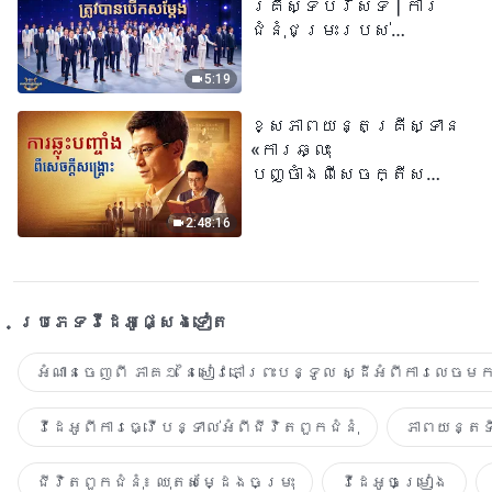
គ្រីស្ទបរិស័ទ | ការ
ជំនុំជម្រះរបស់
ព្រះជាម្ចាស់ត្រូវ
បានបើកសម្ដែង
5:19
ខ្សែភាពយន្តគ្រីស្ទាន
«ការឆ្លុះ
បញ្ចាំងពីសេចក្តីសង្រ្គោះ»
True Testimony of a
Church Elder
2:48:16
ប្រភេទ​វីដេអូ​ផ្សេង​ទៀត​
អំណានចេញពី ភាគ១ នៃសៀវភៅព្រះបន្ទូល ស្ដីអំពីការលេចមក
វីដេអូពីការធ្វើបន្ទាល់អំពីជីវិតពួកជំនុំ
ភាពយន្តទី
ជីវិតពួកជំនុំ៖ ឈុតសម្ដែងចម្រុះ
វីដេអូចម្រៀង​