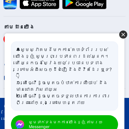
តាម​ដាន​យើង​
🔔សូមស្វាគមន៍មកកាន់គេហទំព័ររបស់
ទំនាក់​ទំនង​យើង​ខ្ញុំ
យើងខ្ញុំ សូមព្រះប្រទានពរដល់អ្នក។
តើអ្នកចង់ស្វែងយល់ប្រធានបទខាង
+855-87-815-261
ក្រោមអំពីសេចក្ដីជំនឿ និងជីវិតដែរឬទេ?
👇
contact.km@godfootsteps.org
១.
តើធ្វើដូចម្តេចបំបាត់ការឈឺចាប់ និង
មានជោគវាសនាល្អ
២.
តើធ្វើដូចម្តេចទទួលបានការការពារ
ពីព្រះនៅក្នុងគ្រោះមហន្តរាយ
លក្ខខណ្ឌ​ប្រើប្រាស់​
គោលការណ៍ឯកជនភាព
៣.
តើធ្វើដូចម្តេចចូលទៅជិតព្រះក្នុង
ថ្លែងអំណរគុណចំពោះ
ពេលការងារមមាញឹក
គោលការណ៍ប្រើប្រាស់ Cookies
៤.
តើធ្វើដូចម្តេចស្វាគមន៍ការយាងមក
សូមទាក់ទងមកកាន់យើងខ្ញុំ តាមរយៈ
រក្សាសិទ្ធិ © ឆ្នាំ២០២៤
ព្រះ​វិហារនៃព្រះដ៏មាន
Messenger