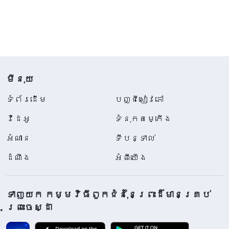
មីនុយ
ទំព័រ​ដើម
បញ្ជីសៀវភៅ
វីដេអូ
ទំនុកតម្កើង
អំណាន
ទីបន្ទាល់
ដំណឹង
អំពីយើង
ទាញយក កម្មវិធីពួកជំនុំនៃព្រះដ៏មានគ្រប់
ព្រះចេស្ដា