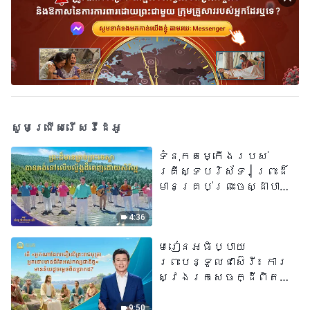
សូមជ្រើសរើសវីដេអូ
ទំនុកតម្កើង​របស់​
គ្រីស្ទបរិស័ទ​ | ព្រះដ៏
មានគ្រប់ព្រះចេស្ដាបាន
គង់នៅលើបល្ល័ង្កដ៏ពេញ
ដោយសិរីល្អ​ | សំឡេងនៃ
4:36
ការសរសើរ ២០២៦
មេរៀនអធិប្បាយ
ព្រះបន្ទូលជាស៊េរី៖ ការ
ស្វែងរកសេចក្ដីពិតនៅ
ក្នុងសេចក្ដីជំនឿ | តើ
«អ្នកណាដែលជឿលើ
9:50