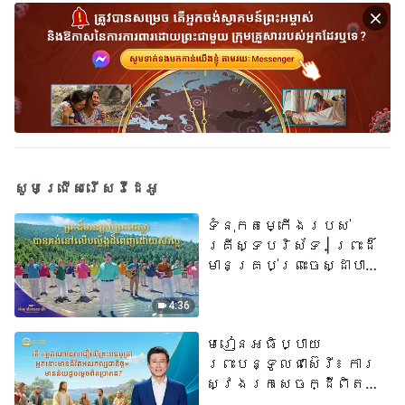
សូមជ្រើសរើសវីដេអូ
ទំនុកតម្កើង​របស់​
គ្រីស្ទបរិស័ទ​ | ព្រះដ៏
មានគ្រប់ព្រះចេស្ដាបាន
គង់នៅលើបល្ល័ង្កដ៏ពេញ
ដោយសិរីល្អ​ | សំឡេងនៃ
4:36
ការសរសើរ ២០២៦
មេរៀនអធិប្បាយ
ព្រះបន្ទូលជាស៊េរី៖ ការ
ស្វែងរកសេចក្ដីពិតនៅ
ក្នុងសេចក្ដីជំនឿ | តើ