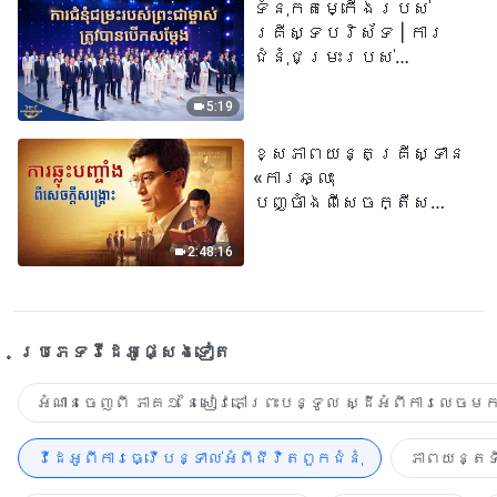
ទំនុកតម្កើង​របស់​
គ្រីស្ទបរិស័ទ | ការ
ជំនុំជម្រះរបស់
ព្រះជាម្ចាស់ត្រូវ
បានបើកសម្ដែង
5:19
ខ្សែភាពយន្តគ្រីស្ទាន
«ការឆ្លុះ
បញ្ចាំងពីសេចក្តីសង្រ្គោះ»
True Testimony of a
Church Elder
2:48:16
ប្រភេទ​វីដេអូ​ផ្សេង​ទៀត​
អំណានចេញពី ភាគ១ នៃសៀវភៅព្រះបន្ទូល ស្ដីអំពីការលេចមក
វីដេអូពីការធ្វើបន្ទាល់អំពីជីវិតពួកជំនុំ
ភាពយន្តទី