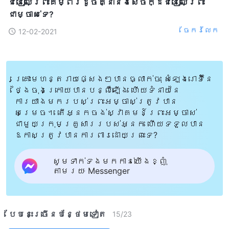
ជំនឿ​លើ​ព្រះគម្ពីរដូច​គ្នា​នឹង​សេចក្ដី​ជំនឿ​លើ​ព្រះ​
ជា​ម្ចាស់​ទេ?
ចែក​រំលែក
12-02-2021
គ្រោះមហន្តរាយផ្សេងៗបានធ្លាក់ចុះ សំឡេងរោទិ៍នៃ
ថ្ងៃចុងក្រោយបានបន្លឺឡើង ហើយទំនាយនៃ
ការយាងមករបស់ព្រះអម្ចាស់ត្រូវបាន
សម្រេច។ តើអ្នកចង់ស្វាគមន៍ព្រះអម្ចាស់
ជាមួយក្រុមគ្រួសាររបស់អ្នក ហើយទទួលបាន
ឱកាសត្រូវបានការពារដោយព្រះទេ?
សូមទាក់ទងមកកាន់យើងខ្ញុំ
តាមរយៈ Messenger
បែបនេះ​ច្រើនបន្ថែម​ទៀត​
15
/
23