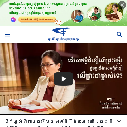
វីដេអូអំពីការធ្វើបន្ទាល់ដំណឹងល្អ | តើ​សេចក្ដី​