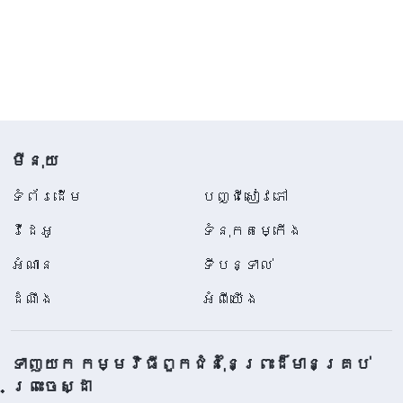
មីនុយ
ទំព័រ​ដើម
បញ្ជីសៀវភៅ
វីដេអូ
ទំនុកតម្កើង
អំណាន
ទីបន្ទាល់
ដំណឹង
អំពីយើង
ទាញយក កម្មវិធីពួកជំនុំនៃព្រះដ៏មានគ្រប់
ព្រះចេស្ដា