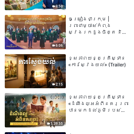
«អ្នកណាដែលជឿលើ
9:50
ព្រះរាជបុត្រា អ្នកនោះ
ចម្រៀងជាក្រុម |
មានជីវិតអស់កល្ប
ព្រះជាម្ចាស់កំពុង
ជានិច្ច» មានន័យដូច
ស្វែងរកដួងចិត្ត និង
ម្តេចពិតប្រាកដ?
វិញ្ញាណរបស់អ្នក |
សំឡេងនៃការសរសើរ
6:06
២០២៦
ខ្សែភាពយន្តគ្រីស្ទាន
«ការស្វែងយល់» (Trailer)
2:15
ខ្សែភាពយន្តគ្រីស្ទាន
«ដំណឹងល្អអំពីនគរព្រះ
បានមកដល់​ភូមិរបស់
យើង​ហើយ​»
1:39:55