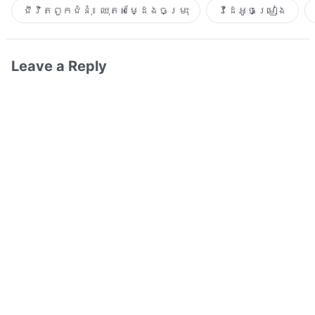
ជីវិតពួកជំនុំ៖ ឈុតសម្ដែងចម្រុះ
វីដេអូចម្រៀង​
Leave a Reply