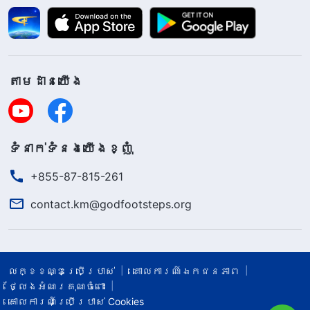
តាម​ដាន​យើង​
ទំនាក់​ទំនង​យើង​ខ្ញុំ
+855-87-815-261
contact.km@godfootsteps.org
លក្ខខណ្ឌ​ប្រើប្រាស់​
គោលការណ៍ឯកជនភាព
ថ្លែងអំណរគុណចំពោះ
គោលការណ៍ប្រើប្រាស់ Cookies