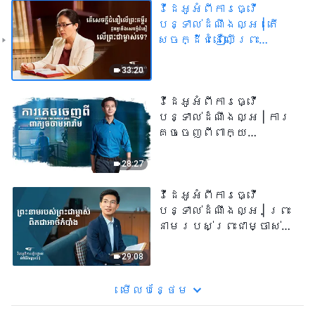
វីដេអូអំពីការធ្វើ
បន្ទាល់ដំណឹងល្អ | តើ​
សេចក្ដី​ជំនឿ​លើ​ព្រះ
គម្ពីរដូច​គ្នា​នឹង​
សេចក្ដី​ជំនឿ​លើ​ព្រះ​ជា​
33:20
ម្ចាស់​ទេ?
វីដេអូអំពីការធ្វើ
បន្ទាល់ដំណឹងល្អ | ការ
គេចចេញពីពាក្យ
ចចាមអារ៉ាម
28:27
វីដេអូអំពីការធ្វើ
បន្ទាល់ដំណឹងល្អ | ព្រះ
នាមរបស់ព្រះជាម្ចាស់
ពិតជាអាថ៌កំបាំង
29:08
មើល​​បន្ថែម​