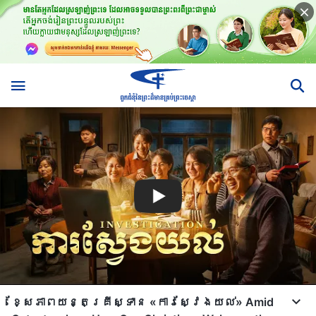
ខ្សែភាពយន្តគ្រីស្ទាន «ការស្វែងយល់​» Amid