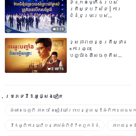
ទំនុកតម្កើង​របស់​
គ្រីស្ទបរិស័ទ | ការ
ជំនុំជម្រះរបស់
ព្រះជាម្ចាស់ត្រូវ
បានបើកសម្ដែង
5:19
ខ្សែភាពយន្តគ្រីស្ទាន
«ការឆ្លុះ
បញ្ចាំងពីសេចក្តីសង្រ្គោះ»
True Testimony of a
Church Elder
2:48:16
ប្រភេទ​វីដេអូ​ផ្សេង​ទៀត​
អំណានចេញពី ភាគ១ នៃសៀវភៅព្រះបន្ទូល ស្ដីអំពីការលេចមក
វីដេអូពីការធ្វើបន្ទាល់អំពីជីវិតពួកជំនុំ
ភាពយន្តទី