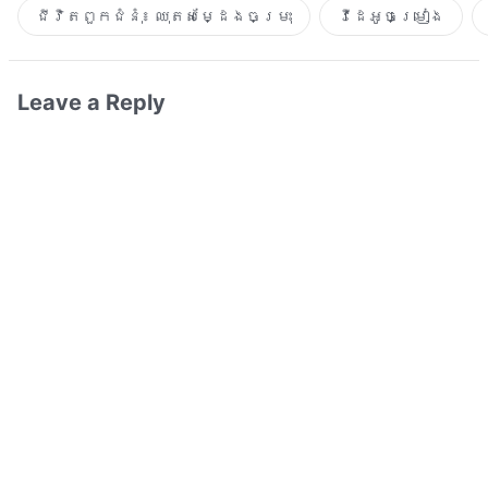
ជីវិតពួកជំនុំ៖ ឈុតសម្ដែងចម្រុះ
វីដេអូចម្រៀង​
Leave a Reply