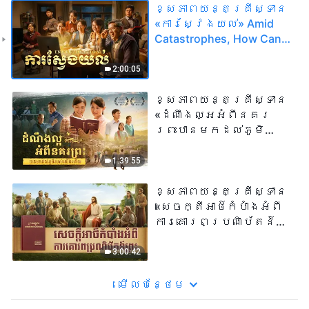
ខ្សែភាពយន្តគ្រីស្ទាន
«ការស្វែងយល់​» Amid
Catastrophes, How Can
Christians Welcome the
Lord's Return?
2:00:05
ខ្សែភាពយន្តគ្រីស្ទាន
«ដំណឹងល្អអំពីនគរ
ព្រះបានមកដល់​ភូមិ
របស់យើង​ហើយ​»
1:39:55
ខ្សែភាពយន្តគ្រីស្ទាន
«សេចក្តីអាថ៌កំបាំងអំពី
ការគោរពប្រណិប័តន៍
ព្រះ» The Lord Jesus Has
Come Back
3:00:42
មើល​​បន្ថែម​