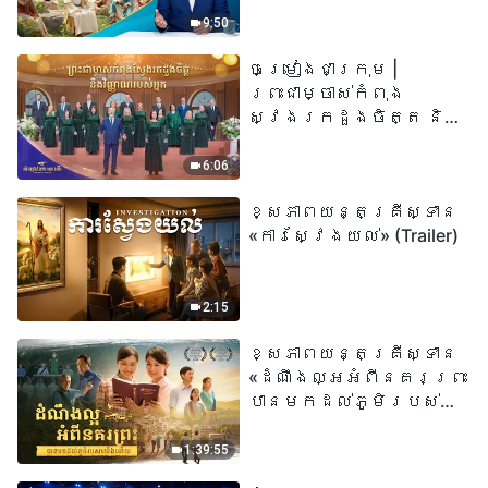
«អ្នកណាដែលជឿលើ
9:50
ព្រះរាជបុត្រា អ្នកនោះ
ចម្រៀងជាក្រុម |
មានជីវិតអស់កល្ប
ព្រះជាម្ចាស់កំពុង
ជានិច្ច» មានន័យដូច
ស្វែងរកដួងចិត្ត និង
ម្តេចពិតប្រាកដ?
វិញ្ញាណរបស់អ្នក |
សំឡេងនៃការសរសើរ
6:06
២០២៦
ខ្សែភាពយន្តគ្រីស្ទាន
«ការស្វែងយល់» (Trailer)
2:15
ខ្សែភាពយន្តគ្រីស្ទាន
«ដំណឹងល្អអំពីនគរព្រះ
បានមកដល់​ភូមិរបស់
យើង​ហើយ​»
1:39:55