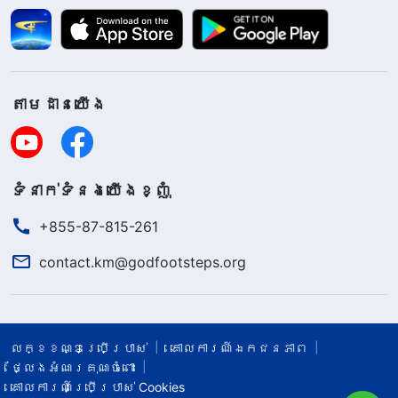
តាម​ដាន​យើង​
ទំនាក់​ទំនង​យើង​ខ្ញុំ
+855-87-815-261
contact.km@godfootsteps.org
លក្ខខណ្ឌ​ប្រើប្រាស់​
គោលការណ៍ឯកជនភាព
ថ្លែងអំណរគុណចំពោះ
គោលការណ៍ប្រើប្រាស់ Cookies