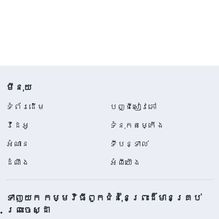
មីនុយ
ទំព័រ​ដើម
បញ្ជីសៀវភៅ
វីដេអូ
ទំនុកតម្កើង
អំណាន
ទីបន្ទាល់
ដំណឹង
អំពីយើង
ទាញយក កម្មវិធីពួកជំនុំនៃព្រះដ៏មានគ្រប់
ព្រះចេស្ដា