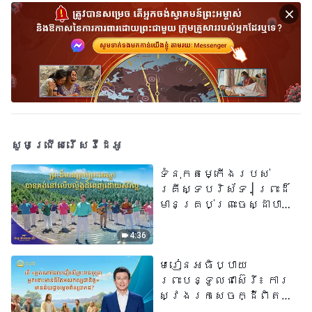
សូមជ្រើសរើសវីដេអូ
ទំនុកតម្កើង​របស់​
គ្រីស្ទបរិស័ទ​ | ព្រះដ៏
មានគ្រប់ព្រះចេស្ដាបាន
គង់នៅលើបល្ល័ង្កដ៏ពេញ
ដោយសិរីល្អ​ | សំឡេងនៃ
4:36
ការសរសើរ ២០២៦
មេរៀនអធិប្បាយ
ព្រះបន្ទូលជាស៊េរី៖ ការ
ស្វែងរកសេចក្ដីពិតនៅ
ក្នុងសេចក្ដីជំនឿ | តើ