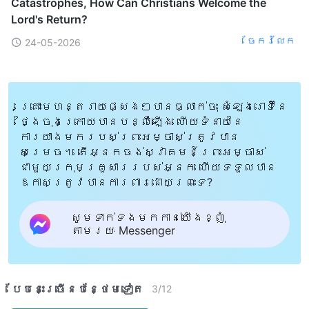
Catastrophes, How Can Christians Welcome the
Lord's Return?
ចែក​រំលែក
24-05-2026
គ្រោះមហន្តរាយផ្សេងៗបានធ្លាក់ចុះ សំឡេងរោទិ៍នៃ
ថ្ងៃចុងក្រោយបានបន្លឺឡើង ហើយទំនាយនៃ
ការយាងមករបស់ព្រះអម្ចាស់ត្រូវបាន
សម្រេច។ តើអ្នកចង់ស្វាគមន៍ព្រះអម្ចាស់
ជាមួយក្រុមគ្រួសាររបស់អ្នក ហើយទទួលបាន
ឱកាសត្រូវបានការពារដោយព្រះទេ?
សូមទាក់ទងមកកាន់យើងខ្ញុំ
តាមរយៈ Messenger
បែបនេះ​ច្រើនបន្ថែម​ទៀត​
3
/
12