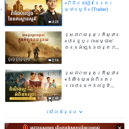
«ពិធីជប់លៀងនៃនគរ
ស្ថានសួគ៌» (Trailer)
4:25
ខ្សែភាពយន្តគ្រីស្ទាន
«បានជួបព្រះអម្ចាស់
ក្នុងអំឡុងភយន្តរាយ​
» (I) (Trailer)
2:16
ខ្សែភាពយន្តគ្រីស្ទាន
«ដំណឹងល្អអំពីនគរ
ព្រះបានមកដល់​ភូមិ
របស់យើង​ហើយ​» (Trailer)
2:45
មើល​​បន្ថែម​