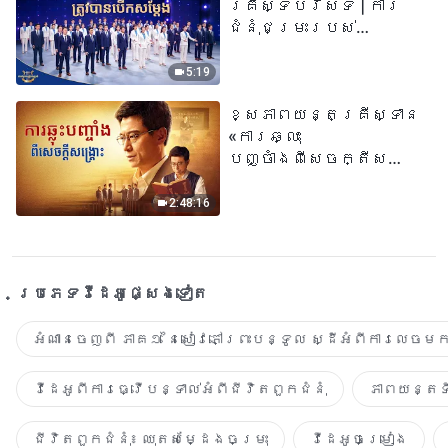
គ្រីស្ទបរិស័ទ | ការ
ជំនុំជម្រះរបស់
ព្រះជាម្ចាស់ត្រូវ
បានបើកសម្ដែង
5:19
ខ្សែភាពយន្តគ្រីស្ទាន
«ការឆ្លុះ
បញ្ចាំងពីសេចក្តីសង្រ្គោះ»
True Testimony of a
Church Elder
2:48:16
ប្រភេទ​វីដេអូ​ផ្សេង​ទៀត​
អំណានចេញពី ភាគ១ នៃសៀវភៅព្រះបន្ទូល ស្ដីអំពីការលេចមក
វីដេអូពីការធ្វើបន្ទាល់អំពីជីវិតពួកជំនុំ
ភាពយន្តទី
ជីវិតពួកជំនុំ៖ ឈុតសម្ដែងចម្រុះ
វីដេអូចម្រៀង​