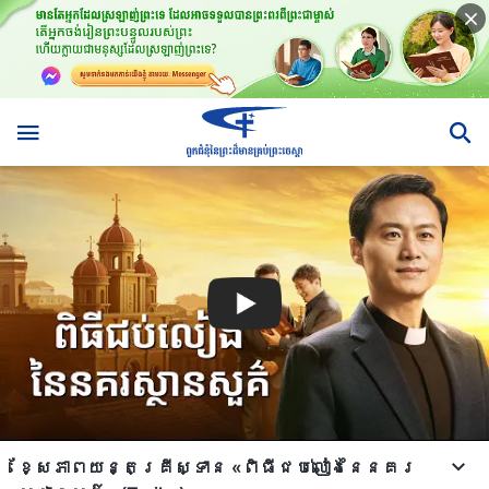
ខ្សែភាពយន្តគ្រីស្ទាន «ពិធីជប់លៀងនៃនគរ