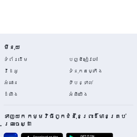
មីនុយ
ទំព័រ​ដើម
បញ្ជីសៀវភៅ
វីដេអូ
ទំនុកតម្កើង
អំណាន
ទីបន្ទាល់
ដំណឹង
អំពីយើង
ទាញយក កម្មវិធីពួកជំនុំនៃព្រះដ៏មានគ្រប់
ព្រះចេស្ដា