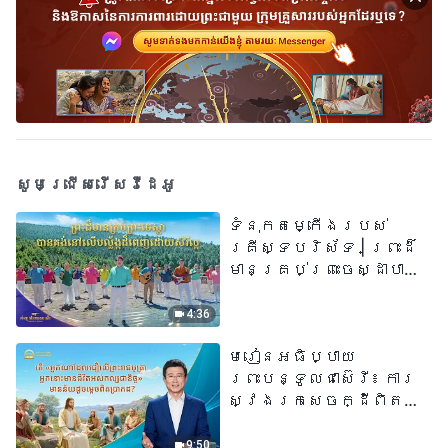
សូមជ្រើសរើសវីដេអូ
ទំនុកតម្កើង​របស់​
គ្រីស្ទបរិស័ទ​ | ព្រះដ៏
មានគ្រប់ព្រះចេស្ដាបាន
គង់នៅលើបល្ល័ង្កដ៏ពេញ
ដោយសិរីល្អ​ | សំឡេងនៃ
4:36
ការសរសើរ ២០២៦
មេរៀនអធិប្បាយ
ព្រះបន្ទូលជាស៊េរី៖ ការ
ស្វែងរកសេចក្ដីពិតនៅ
ក្នុងសេចក្ដីជំនឿ | តើ
«អ្នកណាដែលជឿលើ
9:50