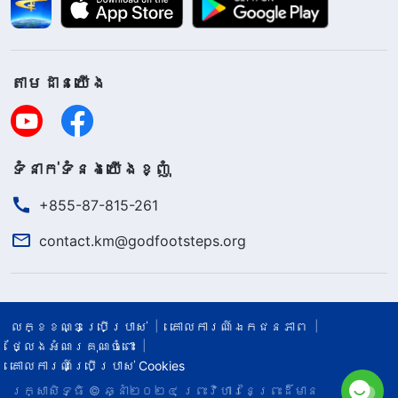
តាម​ដាន​យើង​
ទំនាក់​ទំនង​យើង​ខ្ញុំ
+855-87-815-261
contact.km@godfootsteps.org
លក្ខខណ្ឌ​ប្រើប្រាស់​
គោលការណ៍ឯកជនភាព
ថ្លែងអំណរគុណចំពោះ
គោលការណ៍ប្រើប្រាស់ Cookies
រក្សាសិទ្ធិ © ឆ្នាំ២០២៤
ព្រះ​វិហារនៃព្រះដ៏មាន