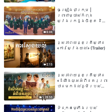
ព្រះរាជបុត្រា អ្នកនោះ
ចម្រៀងជាក្រុម |
មានជីវិតអស់កល្ប
ព្រះជាម្ចាស់កំពុង
ជានិច្ច» មានន័យដូច
ស្វែងរកដួងចិត្ត និង
ម្តេចពិតប្រាកដ?
វិញ្ញាណរបស់អ្នក |
សំឡេងនៃការសរសើរ
6:06
២០២៦
ខ្សែភាពយន្តគ្រីស្ទាន
«ការស្វែងយល់» (Trailer)
2:15
ខ្សែភាពយន្តគ្រីស្ទាន
«ដំណឹងល្អអំពីនគរព្រះ
បានមកដល់​ភូមិរបស់
យើង​ហើយ​»
1:39:55
ទំនុកតម្កើង​របស់​