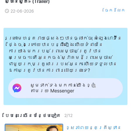
ស្ថានសួគ៌» (Trailer)
ចែក​រំលែក
22-06-2026
គ្រោះមហន្តរាយផ្សេងៗបានធ្លាក់ចុះ សំឡេងរោទិ៍នៃ
ថ្ងៃចុងក្រោយបានបន្លឺឡើង ហើយទំនាយនៃ
ការយាងមករបស់ព្រះអម្ចាស់ត្រូវបាន
សម្រេច។ តើអ្នកចង់ស្វាគមន៍ព្រះអម្ចាស់
ជាមួយក្រុមគ្រួសាររបស់អ្នក ហើយទទួលបាន
ឱកាសត្រូវបានការពារដោយព្រះទេ?
សូមទាក់ទងមកកាន់យើងខ្ញុំ
តាមរយៈ Messenger
បែបនេះ​ច្រើនបន្ថែម​ទៀត​
2
/
12
ខ្សែភាពយន្តគ្រីស្ទាន