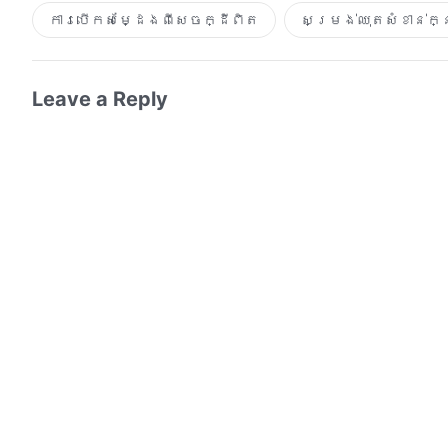
ចិត្តរបស់អ្នកបានត្រឡប់ជាស្ពឹក ភ្នែករបស់អ្
ការបើកសម្ដែងពីសេចក្ដីពិត
សម្រង់ឈុត​សំខាន់​ក្
ហើយអ្នកមិនអាចមើលឃើញផ្ទៃមុខដ៏
មានសិរីរុងល្អរបស់ព្រះជាម្ចាស់បានឡើយ
Leave a Reply
អ្នកគួរឲ្យអាណិតណាស់! គួរឲ្យអាណិតមែន!
ចៀមរបស់ព្រះជាម្ចាស់ស្ដាប់ឮព្រះសូរសៀងរបស់ទ្រ
ព្រះវិញ្ញាណទាំង ៧ នៅខាងមុខបល្ល័ង្ក​របស់ព្រះជាម
ត្រូវបានបញ្ជូនទៅគ្រប់ច្រកល្ហកនៃផែនដី
ហើយព្រះជាម្ចាស់នឹងបញ្ជូនអ្នកនាំសាររបស់
ព្រះជាម្ចាស់ដើម្បីនិយាយទៅកាន់ក្រុមជំនុំ
ព្រះជាម្ចាស់សុចរិត និងស្មោះត្រង់
ទ្រង់ជាព្រះជាម្ចាស់ដែលត្រួតពិនិត្យផ្នែកដ៏ជ្រ