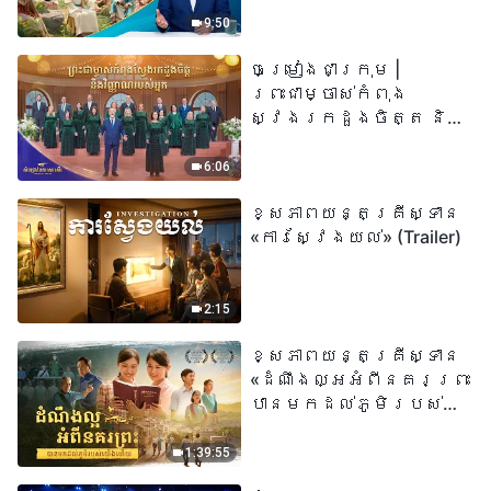
«អ្នកណាដែលជឿលើ
9:50
ព្រះរាជបុត្រា អ្នកនោះ
ចម្រៀងជាក្រុម |
មានជីវិតអស់កល្ប
ព្រះជាម្ចាស់កំពុង
ជានិច្ច» មានន័យដូច
ស្វែងរកដួងចិត្ត និង
ម្តេចពិតប្រាកដ?
វិញ្ញាណរបស់អ្នក |
សំឡេងនៃការសរសើរ
6:06
២០២៦
ខ្សែភាពយន្តគ្រីស្ទាន
«ការស្វែងយល់» (Trailer)
2:15
ខ្សែភាពយន្តគ្រីស្ទាន
«ដំណឹងល្អអំពីនគរព្រះ
បានមកដល់​ភូមិរបស់
យើង​ហើយ​»
1:39:55