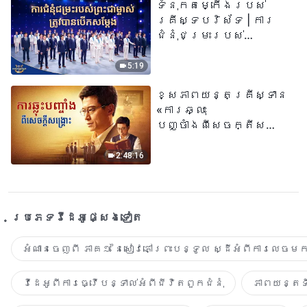
ទំនុកតម្កើង​របស់​
គ្រីស្ទបរិស័ទ | ការ
ជំនុំជម្រះរបស់
ព្រះជាម្ចាស់ត្រូវ
បានបើកសម្ដែង
5:19
ខ្សែភាពយន្តគ្រីស្ទាន
«ការឆ្លុះ
បញ្ចាំងពីសេចក្តីសង្រ្គោះ»
True Testimony of a
Church Elder
2:48:16
ប្រភេទ​វីដេអូ​ផ្សេង​ទៀត​
អំណានចេញពី ភាគ១ នៃសៀវភៅព្រះបន្ទូល ស្ដីអំពីការលេចមក
វីដេអូពីការធ្វើបន្ទាល់អំពីជីវិតពួកជំនុំ
ភាពយន្តទី