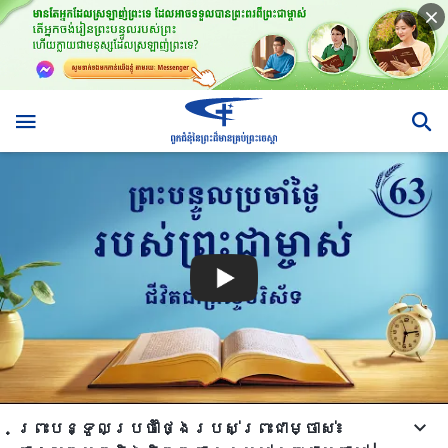
ព្រះបន្ទូលប្រចាំថ្ងៃរបស់ព្រះជាម្ចាស់៖