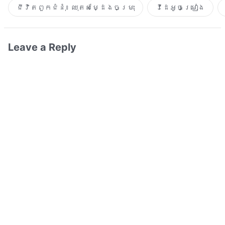
ជីវិតពួកជំនុំ៖ ឈុតសម្ដែងចម្រុះ
វីដេអូចម្រៀង​
Leave a Reply