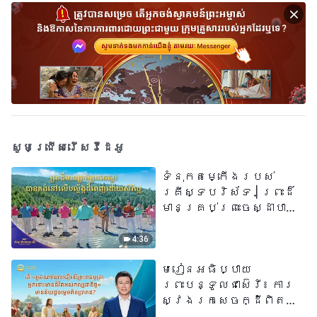
សូមជ្រើសរើសវីដេអូ
ទំនុកតម្កើង​របស់​
គ្រីស្ទបរិស័ទ​ | ព្រះដ៏
មានគ្រប់ព្រះចេស្ដាបាន
គង់នៅលើបល្ល័ង្កដ៏ពេញ
ដោយសិរីល្អ​ | សំឡេងនៃ
4:36
ការសរសើរ ២០២៦
មេរៀនអធិប្បាយ
ព្រះបន្ទូលជាស៊េរី៖ ការ
ស្វែងរកសេចក្ដីពិតនៅ
ក្នុងសេចក្ដីជំនឿ | តើ