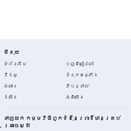
មីនុយ
ទំព័រ​ដើម
បញ្ជីសៀវភៅ
វីដេអូ
ទំនុកតម្កើង
អំណាន
ទីបន្ទាល់
ដំណឹង
អំពីយើង
ទាញយក កម្មវិធីពួកជំនុំនៃព្រះដ៏មានគ្រប់
ព្រះចេស្ដា