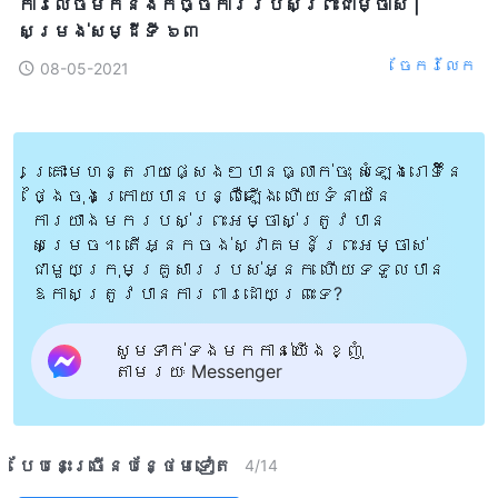
ការលេចមកនិងកិច្ចការរបស់ព្រះជាម្ចាស់ |
សម្រង់​សម្ដីទី ៦៣
ចែក​រំលែក
08-05-2021
គ្រោះមហន្តរាយផ្សេងៗបានធ្លាក់ចុះ សំឡេងរោទិ៍នៃ
ថ្ងៃចុងក្រោយបានបន្លឺឡើង ហើយទំនាយនៃ
ការយាងមករបស់ព្រះអម្ចាស់ត្រូវបាន
សម្រេច។ តើអ្នកចង់ស្វាគមន៍ព្រះអម្ចាស់
ជាមួយក្រុមគ្រួសាររបស់អ្នក ហើយទទួលបាន
ឱកាសត្រូវបានការពារដោយព្រះទេ?
សូមទាក់ទងមកកាន់យើងខ្ញុំ
តាមរយៈ Messenger
បែបនេះ​ច្រើនបន្ថែម​ទៀត​
4
/
14