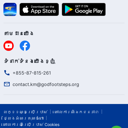
តាម​ដាន​យើង​
ទំនាក់​ទំនង​យើង​ខ្ញុំ
+855-87-815-261
contact.km@godfootsteps.org
លក្ខខណ្ឌ​ប្រើប្រាស់​
គោលការណ៍ឯកជនភាព
ថ្លែងអំណរគុណចំពោះ
គោលការណ៍ប្រើប្រាស់ Cookies