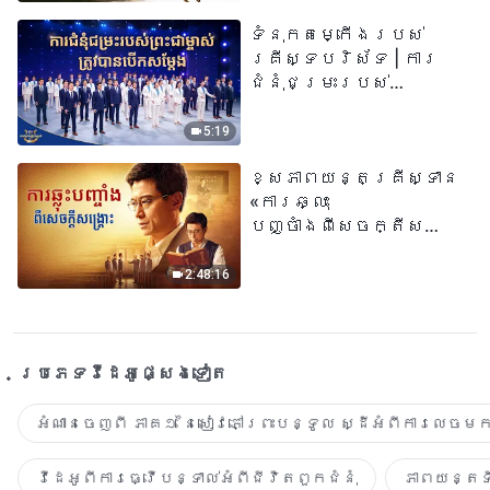
ទំនុកតម្កើង​របស់​
គ្រីស្ទបរិស័ទ | ការ
ជំនុំជម្រះរបស់
ព្រះជាម្ចាស់ត្រូវ
បានបើកសម្ដែង
5:19
ខ្សែភាពយន្តគ្រីស្ទាន
«ការឆ្លុះ
បញ្ចាំងពីសេចក្តីសង្រ្គោះ»
True Testimony of a
Church Elder
2:48:16
ប្រភេទ​វីដេអូ​ផ្សេង​ទៀត​
អំណានចេញពី ភាគ១ នៃសៀវភៅព្រះបន្ទូល ស្ដីអំពីការលេចមក
វីដេអូពីការធ្វើបន្ទាល់អំពីជីវិតពួកជំនុំ
ភាពយន្តទី