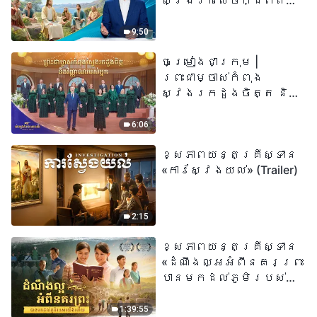
ស្វែងរកសេចក្ដីពិតនៅ
ក្នុងសេចក្ដីជំនឿ | តើ
«អ្នកណាដែលជឿលើ
9:50
ព្រះរាជបុត្រា អ្នកនោះ
ចម្រៀងជាក្រុម |
មានជីវិតអស់កល្ប
ព្រះជាម្ចាស់កំពុង
ជានិច្ច» មានន័យដូច
ស្វែងរកដួងចិត្ត និង
ម្តេចពិតប្រាកដ?
វិញ្ញាណរបស់អ្នក |
សំឡេងនៃការសរសើរ
6:06
២០២៦
ខ្សែភាពយន្តគ្រីស្ទាន
«ការស្វែងយល់» (Trailer)
2:15
ខ្សែភាពយន្តគ្រីស្ទាន
«ដំណឹងល្អអំពីនគរព្រះ
បានមកដល់​ភូមិរបស់
យើង​ហើយ​»
1:39:55