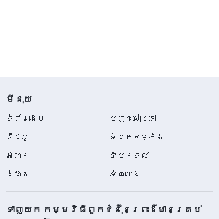
មីនុយ
ទំព័រ​ដើម
បញ្ជីសៀវភៅ
វីដេអូ
ទំនុកតម្កើង
អំណាន
ទីបន្ទាល់
ដំណឹង
អំពីយើង
ទាញយក កម្មវិធីពួកជំនុំនៃព្រះដ៏មានគ្រប់