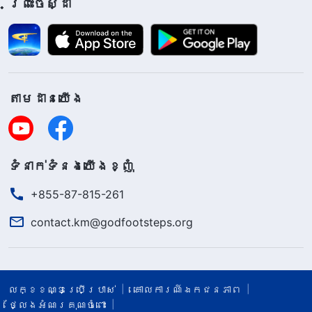
ព្រះចេស្ដា
តាម​ដាន​យើង​
ទំនាក់​ទំនង​យើង​ខ្ញុំ
+855-87-815-261
contact.km@godfootsteps.org
លក្ខខណ្ឌ​ប្រើប្រាស់​
គោលការណ៍ឯកជនភាព
ថ្លែងអំណរគុណចំពោះ