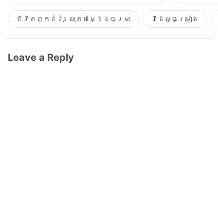
ជីវិតពួកជំនុំ៖ ឈុតសម្ដែងចម្រុះ
វីដេអូចម្រៀង​
Leave a Reply