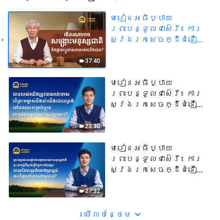
មេរៀនអធិប្បាយ
ព្រះបន្ទូលជាស៊េរី៖ ការ
ស្វែងរកសេចក្ដីជំនឿដ៏
ពិត | តើនរណាអាច
សង្គ្រោះមនុស្សជាតិ និង
37:40
ផ្លាស់ប្តូរវាសនារបស់
យើងបាន?
មេរៀនអធិប្បាយ
ព្រះបន្ទូលជាស៊េរី៖ ការ
ស្វែងរកសេចក្ដីជំនឿដ៏
ពិត | បាបរបស់យើង
ត្រូវបានអត់ទោស តើ
23:30
ព្រះអម្ចាស់នឹងនាំយើង
ដោយត្រង់ទៅនគររបស់
មេរៀនអធិប្បាយ
ទ្រង់ឬទេ ពេលដែល
ព្រះបន្ទូលជាស៊េរី៖ ការ
ទ្រង់យាងត្រឡប់មក?
ស្វែងរកសេចក្ដីជំនឿដ៏
ពិត | ព្រះអម្ចាស់យេស៊ូវ
បានប្រោសលោះមនុស្សជាតិ
27:32
ចុះហេតុអ្វីក៏ទ្រង់ធ្វើ
កិច្ចការជំនុំជម្រះ ពេល
មើល​​បន្ថែម​