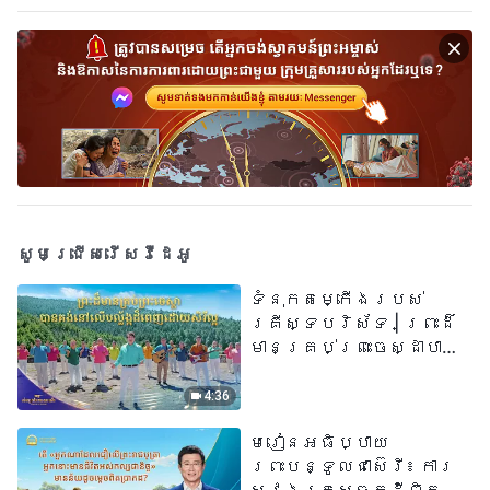
ដែលទ្រង់យាងត្រឡប់
មកវិញនៅគ្រាចុងក្រោយ?
សូមជ្រើសរើសវីដេអូ
ទំនុកតម្កើង​របស់​
គ្រីស្ទបរិស័ទ​ | ព្រះដ៏
មានគ្រប់ព្រះចេស្ដាបាន
គង់នៅលើបល្ល័ង្កដ៏ពេញ
ដោយសិរីល្អ​ | សំឡេងនៃ
4:36
ការសរសើរ ២០២៦
មេរៀនអធិប្បាយ
ព្រះបន្ទូលជាស៊េរី៖ ការ