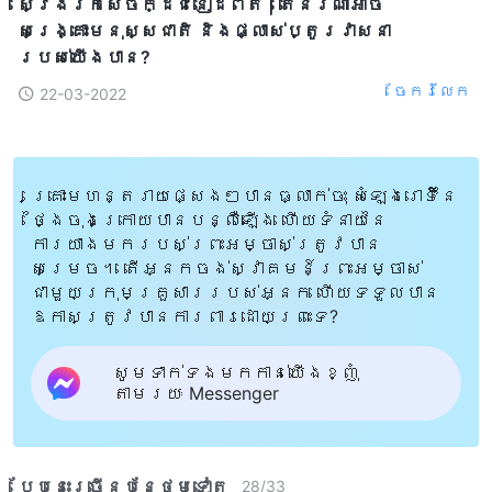
ស្វែងរកសេចក្ដីជំនឿដ៏ពិត | តើនរណាអាច
សង្គ្រោះមនុស្សជាតិ និងផ្លាស់ប្តូរវាសនា
របស់យើងបាន?
ចែក​រំលែក
22-03-2022
គ្រោះមហន្តរាយផ្សេងៗបានធ្លាក់ចុះ សំឡេងរោទិ៍នៃ
ថ្ងៃចុងក្រោយបានបន្លឺឡើង ហើយទំនាយនៃ
ការយាងមករបស់ព្រះអម្ចាស់ត្រូវបាន
សម្រេច។ តើអ្នកចង់ស្វាគមន៍ព្រះអម្ចាស់
ជាមួយក្រុមគ្រួសាររបស់អ្នក ហើយទទួលបាន
ឱកាសត្រូវបានការពារដោយព្រះទេ?
សូមទាក់ទងមកកាន់យើងខ្ញុំ
តាមរយៈ Messenger
បែបនេះ​ច្រើនបន្ថែម​ទៀត​
28
/
33