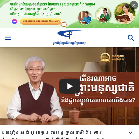
មេរៀនអធិប្បាយព្រះបន្ទូលជាស៊េរី៖ ការ