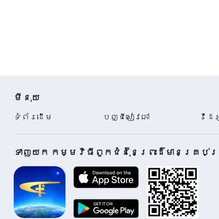
មីនុយ
ទំព័រ​ដើម
បញ្ជីសៀវភៅ
វីដេអ
ទាញយក កម្មវិធីពួកជំនុំនៃព្រះដ៏មានគ្រប់ព្រ