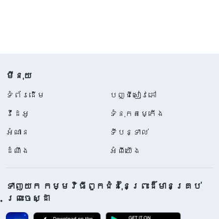
មីនុយ
ទំព័រ​ដើម
បញ្ជីសៀវភៅ
វីដេអូ
ទំនុកតម្កើង
អំណាន
ទីបន្ទាល់
ដំណឹង
អំពីយើង
ទាញយក កម្មវិធីពួកជំនុំនៃព្រះដ៏មានគ្រប់
ព្រះចេស្ដា