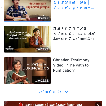
បន្ទាល់ដំណឹងល្អ |
ជម្នះការភូតកុហក
ដើម្បីងាកទៅរក
ព្រះជាម្ចាស់
25:00
តើអ្នកពិតជាអាច
ស្វាគមន៍ព្រះអម្ចាស់
ដោយសម្លឹងមើលទៅលើមេឃ
បានទេ?
27:48
Christian Testimony
Video | "The Path to
Purification"
25:53
មើល​​បន្ថែម​