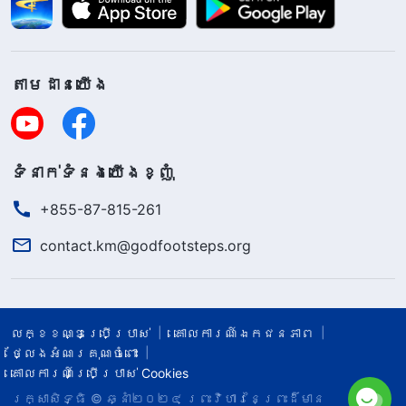
តាម​ដាន​យើង​
ទំនាក់​ទំនង​យើង​ខ្ញុំ
+855-87-815-261
contact.km@godfootsteps.org
លក្ខខណ្ឌ​ប្រើប្រាស់​
គោលការណ៍ឯកជនភាព
ថ្លែងអំណរគុណចំពោះ
គោលការណ៍ប្រើប្រាស់ Cookies
រក្សាសិទ្ធិ © ឆ្នាំ២០២៤
ព្រះ​វិហារនៃព្រះដ៏មាន