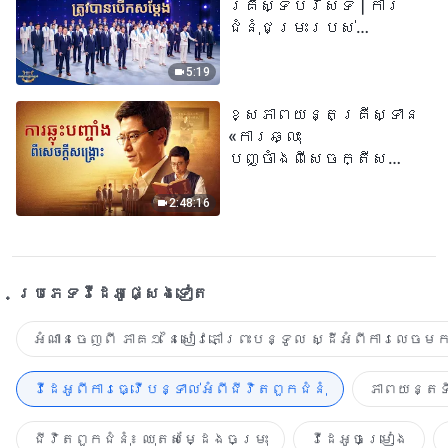
គ្រីស្ទបរិស័ទ | ការ
ជំនុំជម្រះរបស់
ព្រះជាម្ចាស់ត្រូវ
បានបើកសម្ដែង
5:19
ខ្សែភាពយន្តគ្រីស្ទាន
«ការឆ្លុះ
បញ្ចាំងពីសេចក្តីសង្រ្គោះ»
True Testimony of a
Church Elder
2:48:16
ប្រភេទ​វីដេអូ​ផ្សេង​ទៀត​
អំណានចេញពី ភាគ១ នៃសៀវភៅព្រះបន្ទូល ស្ដីអំពីការលេចមក
វីដេអូពីការធ្វើបន្ទាល់អំពីជីវិតពួកជំនុំ
ភាពយន្តទី
ជីវិតពួកជំនុំ៖ ឈុតសម្ដែងចម្រុះ
វីដេអូចម្រៀង​