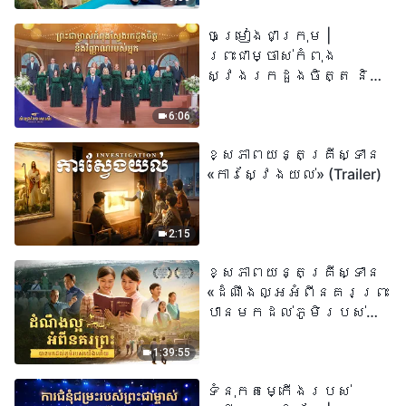
ព្រះរាជបុត្រា អ្នកនោះ
ចម្រៀងជាក្រុម |
មានជីវិតអស់កល្ប
ព្រះជាម្ចាស់កំពុង
ជានិច្ច» មានន័យដូច
ស្វែងរកដួងចិត្ត និង
ម្តេចពិតប្រាកដ?
វិញ្ញាណរបស់អ្នក |
សំឡេងនៃការសរសើរ
6:06
២០២៦
ខ្សែភាពយន្តគ្រីស្ទាន
«ការស្វែងយល់» (Trailer)
2:15
ខ្សែភាពយន្តគ្រីស្ទាន
«ដំណឹងល្អអំពីនគរព្រះ
បានមកដល់​ភូមិរបស់
យើង​ហើយ​»
1:39:55
ទំនុកតម្កើង​របស់​