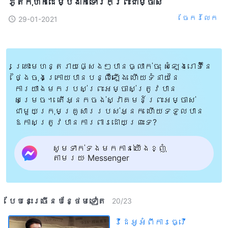
ភូតកុហកដើម្បីងាកទៅរកព្រះជាម្ចាស់
ចែក​រំលែក
29-01-2021
គ្រោះមហន្តរាយផ្សេងៗបានធ្លាក់ចុះ សំឡេងរោទិ៍នៃ
ថ្ងៃចុងក្រោយបានបន្លឺឡើង ហើយទំនាយនៃ
ការយាងមករបស់ព្រះអម្ចាស់ត្រូវបាន
សម្រេច។ តើអ្នកចង់ស្វាគមន៍ព្រះអម្ចាស់
ជាមួយក្រុមគ្រួសាររបស់អ្នក ហើយទទួលបាន
ឱកាសត្រូវបានការពារដោយព្រះទេ?
សូមទាក់ទងមកកាន់យើងខ្ញុំ
តាមរយៈ Messenger
បែបនេះ​ច្រើនបន្ថែម​ទៀត​
20
/
23
វីដេអូអំពីការធ្វើ