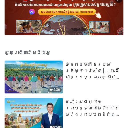
សូមជ្រើសរើសវីដេអូ
ទំនុកតម្កើង​របស់​
គ្រីស្ទបរិស័ទ​ | ព្រះដ៏
មានគ្រប់ព្រះចេស្ដាបាន
គង់នៅលើបល្ល័ង្កដ៏ពេញ
ដោយសិរីល្អ​ | សំឡេងនៃ
4:36
ការសរសើរ ២០២៦
មេរៀនអធិប្បាយ
ព្រះបន្ទូលជាស៊េរី៖ ការ
ស្វែងរកសេចក្ដីពិតនៅ
ក្នុងសេចក្ដីជំនឿ | តើ
«អ្នកណាដែលជឿលើ
9:50