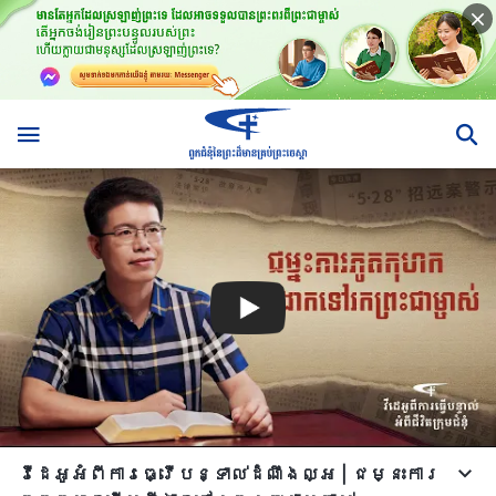
វីដេអូអំពីការធ្វើបន្ទាល់ដំណឹងល្អ | ជម្នះការ