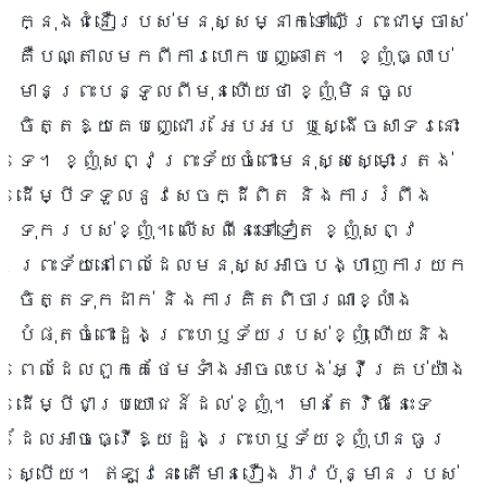
ក្នុងជំនឿរបស់មនុស្សម្នាក់ទៅលើព្រះជាម្ចាស់
គឺបណ្តាលមកពីការបោកបញ្ឆោត។ ខ្ញុំធ្លាប់
មានព្រះបន្ទូលពីមុនហើយថា ខ្ញុំមិនចូល
ចិត្តឱ្យគេបញ្ជោរ អែបអប ឬស្ងើចសាទរនោះ
ទេ។ ខ្ញុំសព្វព្រះទ័យចំពោះមនុស្សស្មោះត្រង់
ដើម្បីទទួលនូវសេចក្ដីពិត និងការរំពឹង
ទុករបស់ខ្ញុំ។ លើសពីនេះទៅទៀត ខ្ញុំសព្វ
ព្រះទ័យនៅពេលដែលមនុស្សអាចបង្ហាញការយក
ចិត្តទុកដាក់ និងការគិតពិចារណាខ្លាំង
បំផុតចំពោះដួងព្រះហឫទ័យរបស់ខ្ញុំ ហើយនិង
ពេលដែលពួកគេថែមទាំងអាចលះបង់អ្វីគ្រប់យ៉ាង
ដើម្បីជាប្រយោជន៍ដល់ខ្ញុំ។ មានតែវិធីនេះទេ
ដែលអាចធ្វើឱ្យដួងព្រះហឫទ័យខ្ញុំបានធូរ
ស្បើយ។ ឥឡូវនេះ តើមានរឿងរ៉ាវប៉ុន្មានរបស់