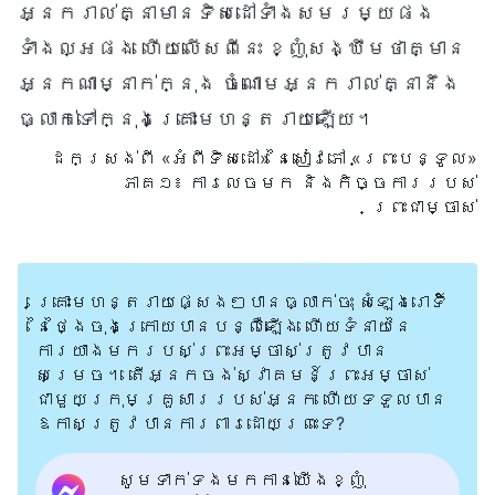
អ្នករាល់គ្នាមានទិសដៅទាំងសមរម្យផង
ទាំងល្អផង ហើយលើសពីនេះ ខ្ញុំសង្ឃឹមថាគ្មាន
អ្នកណាម្នាក់ក្នុង ចំណោមអ្នករាល់គ្នានឹង
ធ្លាក់ទៅក្នុងគ្រោះមហន្តរាយឡើយ។
ដកស្រង់ពី «អំពីទិសដៅ» នៃសៀវភៅ «ព្រះបន្ទូល»
ភាគ១៖ ការលេចមក និងកិច្ចការរបស់
ព្រះជាម្ចាស់
គ្រោះមហន្តរាយផ្សេងៗបានធ្លាក់ចុះ សំឡេងរោទិ៍
នៃថ្ងៃចុងក្រោយបានបន្លឺឡើង ហើយទំនាយនៃ
ការយាងមករបស់ព្រះអម្ចាស់ត្រូវបាន
សម្រេច។ តើអ្នកចង់ស្វាគមន៍ព្រះអម្ចាស់
ជាមួយក្រុមគ្រួសាររបស់អ្នក ហើយទទួលបាន
ឱកាសត្រូវបានការពារដោយព្រះទេ?
សូមទាក់ទងមកកាន់យើងខ្ញុំ