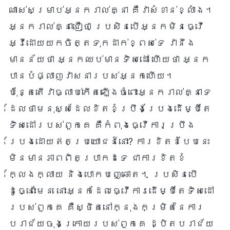
ណាស់សម្រាប់អ្នករាល់គ្នា គឺវាសំខាន់ខ្លាំង។
អ្នករាល់គ្នាជឿថា ប្រសិនបើអ្នកមិនធ្វើ
អ្វីដោយយកចិត្តទុកដាក់ខ្ពស់ទេ វានឹង
មានន័យថា អ្នកឈប់មានទិសដៅ ហើយថា អ្នក
បានបំផ្លាញវាសនារបស់អ្នកហើយ។
ប៉ុន្តែតើវាធ្លាប់កើតឡើងចំពោះអ្នករាល់គ្នាទេ
ដែលថាមនុស្សដែលខិតខំប្រឹងប្រែងដើម្បីតែ
ទិសដៅរបស់ពួកគេ គឺកំពុងធ្វើការប្រឹង
ប្រែងដោយឥតប្រយោជន៍នោះ? ការខិតខំបែបនេះ
មិនមានភាពពិតប្រាកដទេ ជាការខិតខំ
ក្លែងក្លាយ និងបោកបញ្ឆោត។ ប្រសិនបើ
ដូច្នោះមែន នោះអ្នកដែលធ្វើការដើម្បីតែទិសដៅ
របស់ពួកគេ គឺស្ថិតនៅក្នុងកម្រិតនៃការ
បរាជ័យចុងក្រោយរបស់ពួកគេ ដ្បិតបរាជ័យ