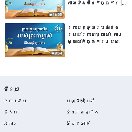
កាលទាំងបីនៃកិច្ចការ |
សម្រង់សម្ដីទី ៣៨
16:05
ព្រះបន្ទូលប្រចាំថ្ងៃ
របស់ព្រះជាម្ចាស់៖ ការ
ស្គាល់កិច្ចការរបស់
ព្រះជាម្ចាស់ | សម្រង់​
8:54
សម្ដីទី ២១៨
មីនុយ
ទំព័រ​ដើម
បញ្ជីសៀវភៅ
វីដេអូ
ទំនុកតម្កើង
អំណាន
ទីបន្ទាល់