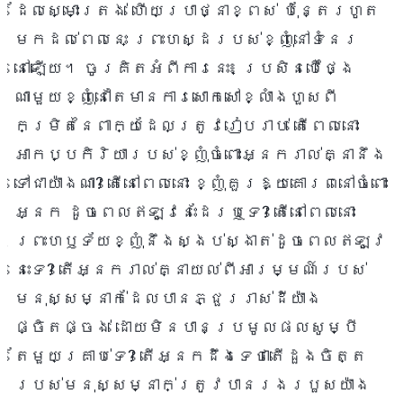
ដែលស្មោះត្រង់ ហើយប្រាថ្នាខ្ពស់ ប៉ុន្តែរហូត
មកដល់ពេលនេះ ព្រះហស្ដរបស់ខ្ញុំនៅទំនេរ
នៅឡើយ។ ចូរគិតអំពីការនេះ៖ ប្រសិនបើថ្ងៃ
ណាមួយខ្ញុំនៅតែមានការសោកសៅខ្លាំងហួសពី
កម្រិតនៃពាក្យដែលត្រូវរៀបរាប់ តើពេលនោះ
អាកប្បកិរិយារបស់ខ្ញុំចំពោះអ្នករាល់គ្នានឹង
ទៅជាយ៉ាងណា? តើនៅពេលនោះ ខ្ញុំគួរឱ្យគោរពនៅចំពោះ
អ្នក ដូចពេលឥឡូវនេះដែរឬទេ? តើនៅពេលនោះ
ព្រះហឫទ័យខ្ញុំនឹងស្ងប់ស្ងាត់ដូចពេលឥឡូវ
នេះទេ? តើអ្នករាល់គ្នាយល់ពីអារម្មណ៍របស់
មនុស្សម្នាក់ដែលបានភ្ជួររាស់ដីយ៉ាង
ផ្ចិតផ្ចង់ ដោយមិនបានប្រមូលផលសូម្បី
តែមួយគ្រាប់ទេ? តើអ្នកដឹងទេថាតើដួងចិត្ត
របស់មនុស្សម្នាក់ត្រូវបានរងរបួសយ៉ាង