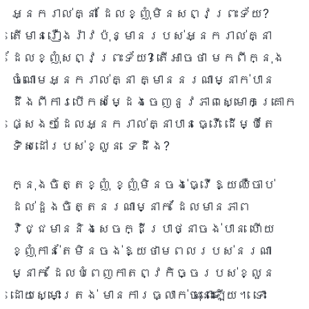
អ្នករាល់គ្នា ដែលខ្ញុំមិនសព្វព្រះទ័យ?
តើមានរឿងរ៉ាវប៉ុន្មានរបស់អ្នករាល់គ្នា
ដែលខ្ញុំសព្វព្រះទ័យ? តើអាចថា មកពីក្នុង
ចំណោមអ្នករាល់គ្នា គ្មាននរណាម្នាក់បាន
ដឹងពីការបើកសម្ដែងចេញនូវភាពស្មោកគ្រោក
ផ្សេងៗដែលអ្នករាល់គ្នាបានធ្វើ ដើម្បីតែ
ទិសដៅរបស់ខ្លួន ទេដឹង?
ក្នុងចិត្តខ្ញុំ ខ្ញុំមិនចង់ធ្វើឱ្យឈឺចាប់
ដល់ដួងចិត្តនរណាម្នាក់ ដែលមានភាព
វិជ្ជមាននិងសេចក្ដីប្រាថ្នាចង់បាន ហើយ
ខ្ញុំកាន់តែមិនចង់ឱ្យថាមពលរបស់នរណា
ម្នាក់ ដែលបំពេញកាតព្វកិច្ចរបស់ខ្លួន
ដោយស្មោះត្រង់ មានការធ្លាក់ចុះនោះឡើយ។ ទោះ