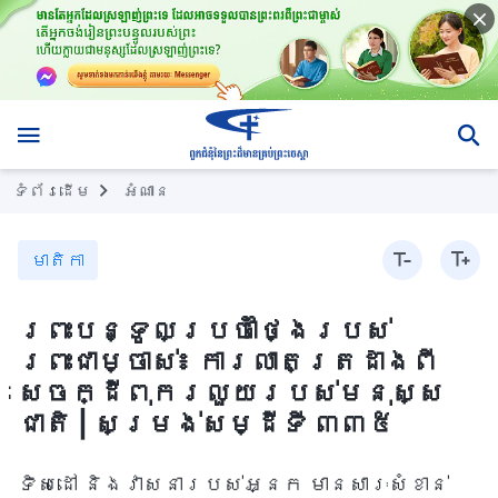
ទំព័រ​ដើម
អំណាន
មាតិកា
ព្រះបន្ទូលប្រចាំថ្ងៃរបស់
ព្រះជាម្ចាស់៖ ការលាតត្រដាងពី
សេចក្ដីពុករលួយរបស់មនុស្ស
ជាតិ | សម្រង់សម្ដីទី ៣៣៥
ទិសដៅ និងវាសនារបស់អ្នក មានសារៈសំខាន់