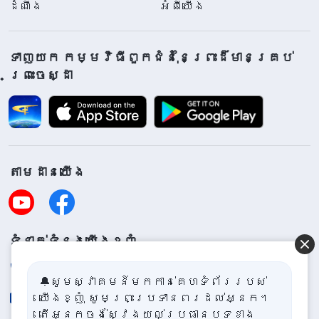
ដំណឹង
អំពីយើង
ទាញយក កម្មវិធីពួកជំនុំនៃព្រះដ៏មានគ្រប់
ព្រះចេស្ដា
តាម​ដាន​យើង​
ទំនាក់​ទំនង​យើង​ខ្ញុំ
+855-87-815-261
🔔សូមស្វាគមន៍មកកាន់គេហទំព័ររបស់
យើងខ្ញុំ សូមព្រះប្រទានពរដល់អ្នក។
contact.km@godfootsteps.org
តើអ្នកចង់ស្វែងយល់ប្រធានបទខាង