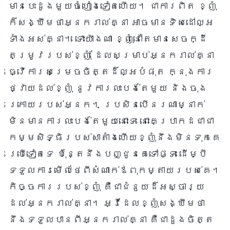
មានបេះដូងមួយចំហៀងទៀតហើយ។ ជាការពិត ខ្ញុំ
ក៏សង្ឃឹមថាអ្នករាល់គ្នា អាចមានទិសដៅល្អ
ទាំងអស់គ្នា។ ទោះយ៉ាងណា ខ្ញុំនៅតែមានសេចក្ដី
តម្រូវរបស់ខ្ញុំ ដែលសម្រាប់អ្នករាល់គ្នា
ធ្វើការសម្រេចចិត្តដ៏ល្អបំផុត ក្នុងការ
ថ្វាយដល់ខ្ញុំ នូវការលះបង់តែមួយ និងចុង
ក្រោយរបស់អ្នក។ ប្រសិនបើនរណាម្នាក់
មិនមានការលះបង់តែមួយនោះទេ នោះគេប្រាកដជាជា
កម្មសិទ្ធិរបស់សាតាំងហើយខ្ញុំនឹងមិនទុកគេ
ប្រើទៀតទេ ប៉ុន្តែនឹងបញ្ជូនគេទៅផ្ទះ ដើម្បី
ទទួលការមើលថែពីសំណាក់ឪពុកម្តាយរបស់គេ។
កិច្ចការរបស់ខ្ញុំ គឺជាជំនួយដ៏អស្ចារ្យ
ដល់អ្នករាល់គ្នា។ អ្វីដែលខ្ញុំសង្ឃឹមថា
នឹងទទួលបានពីអ្នករាល់គ្នា គឺជាដួងចិត្ត