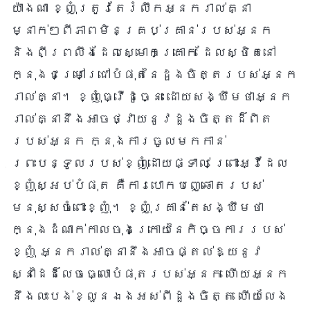
យ៉ាងណា ខ្ញុំត្រូវតែរំលឹកអ្នករាល់គ្នា
ម្នាក់ៗពីភាពមិនគ្រប់គ្រាន់របស់អ្នក
និងពីព្រលឹងដែលស្មោកគ្រោក ដែលស្ថិតនៅ
ក្នុងជម្រៅជ្រៅបំផុតនៃដួងចិត្តរបស់អ្នក
រាល់គ្នា។ ខ្ញុំធ្វើដូច្នេះ ដោយសង្ឃឹមថាអ្នក
រាល់គ្នានឹងអាចថ្វាយនូវដួងចិត្តដ៏ពិត
របស់អ្នក ក្នុងការចូលមកកាន់
ព្រះបន្ទូលរបស់ខ្ញុំដោយផ្ទាល់ ព្រោះអ្វីដែល
ខ្ញុំស្អប់បំផុត គឺការបោកបញ្ឆោតរបស់
មនុស្សចំពោះខ្ញុំ។ ខ្ញុំគ្រាន់តែសង្ឃឹមថា
ក្នុងដំណាក់កាលចុងក្រោយនៃកិច្ចការរបស់
ខ្ញុំ អ្នករាល់គ្នានឹងអាចផ្តល់ឱ្យនូវ
ស្នាដៃដ៏លេចធ្លោបំផុតរបស់អ្នក ហើយអ្នក
នឹងលះបង់ខ្លួនឯងអស់ពីដួងចិត្ត ហើយលែង