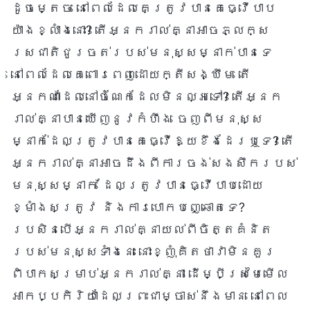
ដូចម្តេច នៅពេលដែលគេត្រូវបានគេធ្វើបាប
យ៉ាងខ្លាំងនោះ? តើអ្នករាល់គ្នាអាចភ្លក្ស
រសជាតិជូរចត់របស់មនុស្សម្នាក់បានទេ
នៅពេលដែលគេពោរពេញដោយក្តីសង្ឃឹម តើ
អ្នកណាដែលនៅចំណែកដែលមិនល្អទៅ? តើអ្នក
រាល់គ្នាបានឃើញនូវកំហឹង ចេញពីមនុស្ស
ម្នាក់ដែលត្រូវបានគេធ្វើឱ្យខឹងដែរឬទេ? តើ
អ្នករាល់គ្នាអាចដឹងពីការចង់សងសឹករបស់
មនុស្សម្នាក់ ដែលត្រូវបានធ្វើបាបដោយ
ខ្មាំងសត្រូវ និងការបោកបញ្ឆោតទេ?
ប្រសិនបើអ្នករាល់គ្នាយល់ពីចិត្តគំនិត
របស់មនុស្សទាំងនេះ នោះខ្ញុំគិតថាវាមិនគួរ
ពិបាកសម្រាប់អ្នករាល់គ្នា ដើម្បីស្រមៃមើល
អាកប្បកិរិយាដែលព្រះជាម្ចាស់នឹងមាន នៅពេល