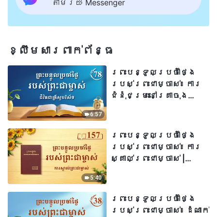
តាមរយៈ Messenger
ខ្លឹមសារ​ពាក់ព័ន្ធ
ព្រះបន្ទូលប្រចាំថ្ងៃ
របស់ព្រះជាម្ចាស់៖ ការ
ជំនុំជម្រះនៅគ្រាចុង
ក្រោយ | សម្រង់​សម្ដីទី
6:57
៧៨
ព្រះបន្ទូលប្រចាំថ្ងៃ
របស់ព្រះជាម្ចាស់៖ ការ
ស្គាល់ព្រះជាម្ចាស់ |
សម្រង់​សម្ដីទី ១៥៧
5:40
ព្រះបន្ទូលប្រចាំថ្ងៃ
របស់ព្រះជាម្ចាស់៖ ដំណាក់