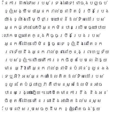
នៃការដាក់ទោសរបស់ទ្រង់នោះទេ! ជាចុងបញ្ចប់
ខ្ញុំសង្ឃឹមថាអ្នករាល់គ្នាខិតខំប្រឹងប្រែង
យ៉ាងខ្លាំងដើម្បីជាប្រយោជន៍ដល់ទិសដៅរបស់
អ្នកផ្ទាល់ ទោះបីអ្នកមិនបានប្រើមធ្យោបាយ
បោកបញ្ឆោតក្នុងកិច្ចប្រឹងប្រែងរបស់
អ្នកក៏ដោយ បើមិនដូច្នេះទេ ខ្ញុំនឹងនៅតែខក
ព្រះទ័យនឹងអ្នករាល់គ្នានៅក្នុងព្រះហឫទ័យ
របស់ខ្ញុំ។ ហើយតើការខកចិត្តបែបនេះ នាំឱ្យ
មាន អ្វី? តើអ្នករាល់គ្នាមិនបំភាន់ខ្លួនឯង
ទេឬអី? អស់អ្នកណាដែលគិតដល់ទិសដៅរបស់
ខ្លួន តែបំផ្លាញវា គឺជាមនុស្សដែលមិនអាច
បានសង្គ្រោះឡើយ។ ទោះបីគេមានការខឹង និងអន់
ចិត្តក៏ដោយ តើនរណានឹងអាណិតដល់មនុស្ស
បែបនេះ? សរុបសេចក្ដីមក ខ្ញុំនៅតែចង់ឱ្យ